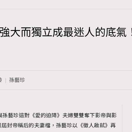
強大而獨立成最迷人的底氣
TRENDING
3
AFrenchMind
1
DressLikeAParisienne
齡
孫藝珍
103
EmpowerF
191
FashionWeek
308
FigaroAesthetic
與孫藝珍這對《愛的迫降》夫婦雙雙奪下影帝與影
同屆封帝稱后的夫妻檔，孫藝珍以《徵人啟弒》再