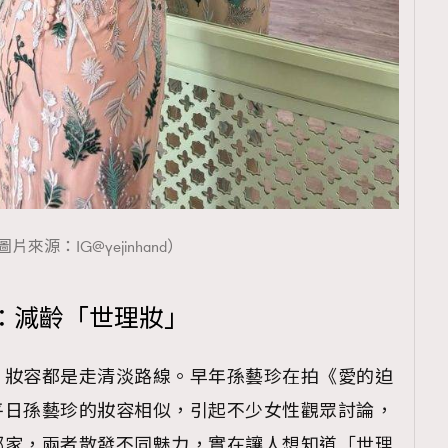
覽(
nmg.com.hk/privacy
) 閱讀本
資訊，本人同意新傳媒集團使用
圖片來源：IG@yejinhand）
：減齡「世理妝」
，妝容都是走清淡路線。早年孫藝珍在拍《愛的迫
平日孫藝珍的妝容相似，引起不少女性觀眾討論，
鄰家，兩者散發不同魅力，實在讓人想知道「世理