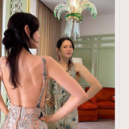
TRENDING
ressLikeAParisienne
Empower
FigaroAesthetic