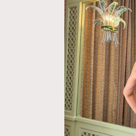
AFrenchMind
D