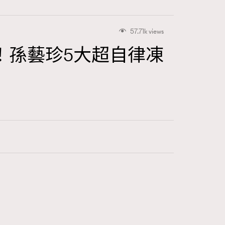
57.71k views
！孫藝珍5大超自律凍
416
FigaroAstrology
424
FigaroBeauty
7
FigaroBeautyRitual
547
FigaroCeleb
281
FigaroCinéma
17