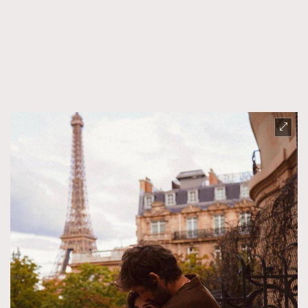
FigaroFrancais
41
FigaroGadget
1
FigaroHealth
647
FigaroHub
128
FigaroIcon
68
法國五月French May專訪四位香港文藝代表
FigaroInsight
156
FigaroIssue
271
FigaroJewellery
87
FigaroLifestyle
230
FigaroLove
89
FigaroMasterclass
20
FigaroMusic
90
FigaroStyle
89
#FigaroIssue 容祖兒封面專訪｜追逐歌手夢
FigaroSubculture
14