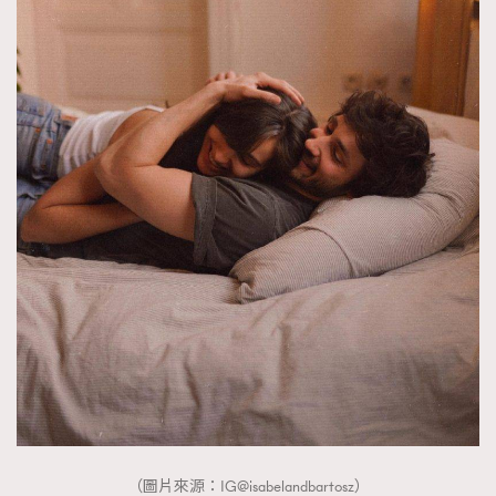
（圖片來源：IG@isabelandbartosz）