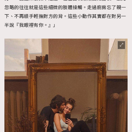
忽略的往往就是這些細微的肢體接觸。走過廚房忘了親一
About us
Collaboration Opportunity
Disclaimer
Privacy
下、不再順手輕撫對方的背。這些小動作其實都在對另一
New Media Group
|
Madame Figaro editions:
France
|
Greece
|
Japan
|
Portugal
|
Spain
半說『我眼裡有你。』」