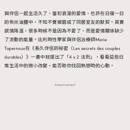
TRENDING
與伴侶一起生活久了，當初浪漫的愛情，也許在日復一日
#FigaroExhibition 群星力撐MF X Leung Mo《See
AFrenchMind
3
的柴米油鹽中，不知不覺被磨成了同居室友的默契。其實
You In My Dream》展覽
DressLikeAParisienne
1
感情降溫，很多時候不是因為不愛了，而是愛情關係缺少
EmpowerF
103
了流動的能量。比利時性學家與伴侶治療師Marie
FashionWeek
191
Tapernoux在《長久伴侶的祕密（Les secrets des couples
FigaroAesthetic
308
durables）》一書中就提出了「4 x 2 法則」，看看這些日
FigaroAstrology
416
常生活中的微小改變，能否助你找回熱戀時的心動。
FigaroBeauty
424
FigaroBeautyRitual
7
Advertisement
FigaroCeleb
547
#FigaroExhibition Wyman 揭曉 Figaro Exhibition
FigaroCinéma
281
第二站！
FigaroDigitalCover
17
FigaroExhibition
12
FigaroExpert
1