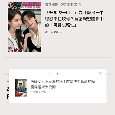
兩性關係
心理健康
愛情
「好想咬一口！」為什麼另一半
總忍不住咬你？解密親密關係中
的「可愛侵略性」
08.05.2026
Wellness
70 views
私藏的顯
別再用酒精消毒皮革！6個清潔手袋小技
巧，讓你更愛惜你的手袋
2026年8月每周星座運程【8月9日至8月15
02.06.2025
日】
莎拉
07.08.2026