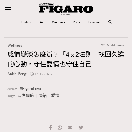
Fashion
Art
Wellness
Paris
Hommes
Fashion
Wellness
5.66k views
Art
感情變淡怎麼辦？「4 x 2法則」找回久違
的心動，守住愛情也守住自己
Wellness
Ankie Pang
17.06.2026
Karena Lam is On Our Cover
FigaroLove
Series:
Paris
兩性關係
情緒
愛情
Tags:
Hommes