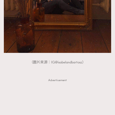
（圖片來源：IG@isabelandbartosz）
Advertisement