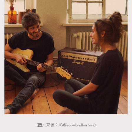
（圖片來源：IG@isabelandbartosz）