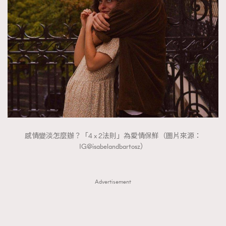
FigaroTalk
48
FigaroWatch
83
Grooming&Fitness
38
HommesFashion
2
HommeStyle
132
NoBagNoLife
349
People
53
#FigaroIssue 專訪陳漢娜Hanna與Takuro｜模特
TheFrenchWay
145
情侶談愛情
VAxChowSangSang
4
感情變淡怎麼辦？「4 x 2法則」為愛情保鮮（圖片來源：
WatchesWonder&Beyond
21
IG@isabelandbartosz）
WatchesWonder&Beyond
1
向ChanelN°5致敬
1
Advertisement
大時代小事情
42
時尚熱話
537
時尚配飾
297