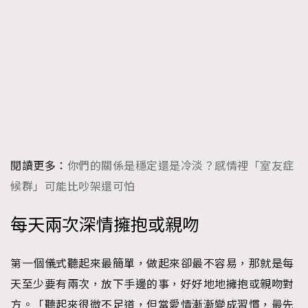
時裝心理學
2
當巨蟹座遇上處女座 Tyson Yoshi x 林家謙
煲劇日常
334
玩物壯志
1
閱讀更多：
你們的關係是穩定還是冷淡？感情裡「室友症
候群」可能比吵架還可怕
本人已詳閱並同意遵守本文列明條款及細則。 請瀏覽
(
nmg.com.hk/privacy
) 閱讀本公司的私隱政策聲明。
本人願意接收新傳媒集團的最新消息及其他宣傳資訊，本人同意
每天兩次深情擁抱或親吻
新傳媒集團使用本人的個人資料於任何推廣用途。
第一個儀式聽起來最簡單，做起來卻最不容易，那就是每
天至少要有兩次，放下手邊的事，好好地地擁抱或親吻對
方。「聽起來很微不足道，但當愛情漸漸變成習慣，最先