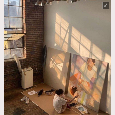
TRENDING
AFrenchMind
DressLikeAParisienne
EmpowerF
FashionWeek
FigaroAesthetic