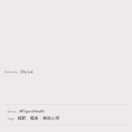
Elly Lai
Edited by
FigaroHealth
Series:
減肥
瘦身
美容心得
Tags: