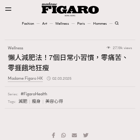
Fashion
Art
Wellness
Paris
Hommes
Fashion
Wellness
27.19k views
Art
懶人減肥法！7個日常小習慣，零痛苦、
零捱餓地狂瘦
Wellness
Madame Figaro HK
02.03.2025
Karena Lam is On Our Cover
FigaroHealth
Series:
Paris
減肥
瘦身
美容心得
Tags:
Hommes