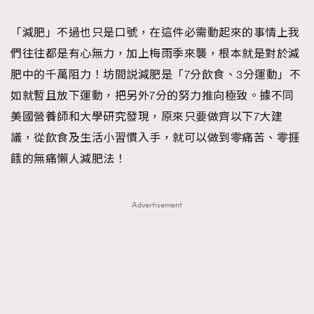
TRENDING
「減肥」不過也只是口號，在這件必需動起來的事情上我
#FigaroExhibition 群星力撐MF X Leung Mo《See
AFrenchMind
3
們往往都是有心無力，加上梅雨季來襲，根本就是對於減
You In My Dream》展覽
DressLikeAParisienne
1
肥中的千萬阻力！坊間説減肥是「7分飲食、3分運動」不
EmpowerF
103
如就暫且放下運動，把另外7分的努力推向極致。據不同
FashionWeek
191
美國營養師和大學研究發現，原來只要做齊以下7大建
FigaroAesthetic
308
議，從飲食及生活小習慣入手，就可以做到零痛苦、零捱
FigaroAstrology
416
餓的無痛懶人減肥法！
FigaroBeauty
424
FigaroBeautyRitual
7
Advertisement
FigaroCeleb
547
#FigaroExhibition Wyman 揭曉 Figaro Exhibition
FigaroCinéma
281
第二站！
FigaroDigitalCover
17
FigaroExhibition
12
FigaroExpert
1