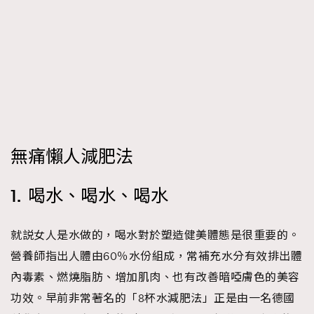
時裝心理學
2
當巨蟹座遇上處女座 Tyson Yoshi x 林家謙
煲劇日常
334
玩物壯志
1
無痛懶人減肥法
1. 喝水、喝水、喝水
本人已詳閱並同意遵守本文列明條款及細則。 請瀏覽
(
nmg.com.hk/privacy
) 閱讀本公司的私隱政策聲明。
本人願意接收新傳媒集團的最新消息及其他宣傳資訊，本人同意
就説女人是水做的，喝水對於塑造健美體態是很重要的。
新傳媒集團使用本人的個人資料於任何推廣用途。
營養師指出人體由60％水份組成，常補充水分有效排出體
內毒素、燃燒脂肪、增加肌肉、也有改善暗啞膚色的美容
功效。早前非常著名的「8杯水減肥法」正是由一名德國