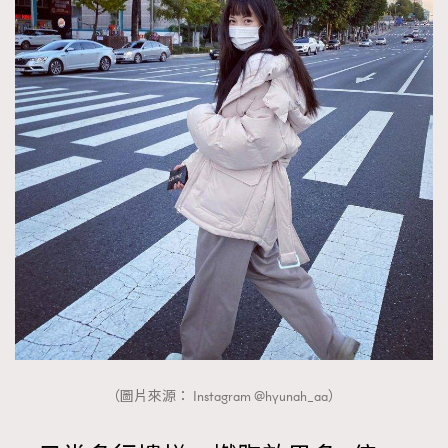
（圖片來源： Instagram @hyunah_aa）