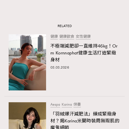
RELATED
健康
健康飲食
女性健康
不極端減肥卻一直維持46kg！Or
m Kornnaphat健康生活打造緊緻
身材
03.03.2026
Aespa
​​Karina
保養
「羽絨爆汗減肥法」練成緊緻身
材？揭Karina米蘭時裝周無瑕肌的
魔鬼細節