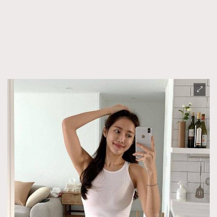
FigaroFrancais
41
FigaroGadget
1
FigaroHealth
647
FigaroHub
128
FigaroIcon
68
法國五月French May專訪四位香港文藝代表
FigaroInsight
156
FigaroIssue
271
FigaroJewellery
87
FigaroLifestyle
230
FigaroLove
89
FigaroMasterclass
20
FigaroMusic
90
FigaroStyle
89
#FigaroIssue 容祖兒封面專訪｜追逐歌手夢
FigaroSubculture
14