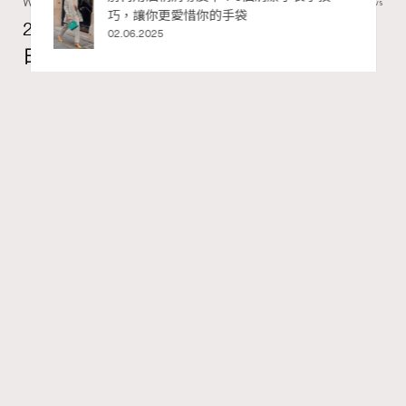
Wellness
70 views
2026年8月每周星座運程【8月9日至8月15
日】
RECOMMENDED
莎拉
07.08.2026
FigaroAstrology
Series:
十二星座
星座運程
星相命理
Tags:
【2026年8月每周星座運程】獅子座日全蝕帶來權力與自
我重塑的主題，媒體形象管理成為焦點。藝術與感知成為
內在療癒的重要線索。