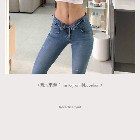
FigaroTalk
48
FigaroWatch
83
Grooming&Fitness
38
HommesFashion
2
HommeStyle
132
NoBagNoLife
349
People
53
#FigaroIssue 專訪陳漢娜Hanna與Takuro｜模特
TheFrenchWay
145
情侶談愛情
VAxChowSangSang
4
（圖片來源： Instagram@babebani）
WatchesWonder&Beyond
21
WatchesWonder&Beyond
1
Advertisement
向ChanelN°5致敬
1
大時代小事情
42
時尚熱話
537
時尚配飾
297