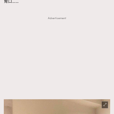
胃口……
Advertisement