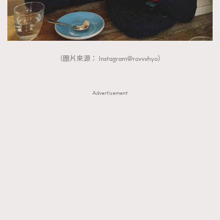
（圖片來源： Instagram@rovvxhyo）
Advertisement