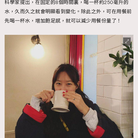
科學家提出，在固定的8個時間裏，喝一杯約250毫升的
About us
Collaboration Opportunity
Disclaimer
Privacy
水，久而久之就會明顯看到變化。除此之外，可在用餐前
New Media Group
|
Madame Figaro editions:
France
|
Greece
先喝一杯水，增加飽足感，就可以減少用餐份量了！
|
Japan
|
Portugal
|
Spain