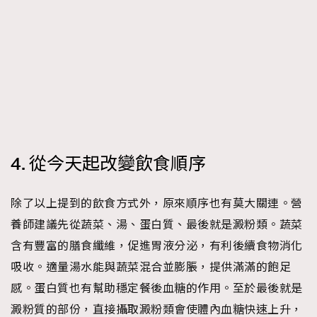
4. 從今天起改變飲食順序
TRENDING
除了以上提到的飲食方式外，原來順序也有莫大關連。營
AFrenchMind
DressLikeAParisienne
養師建議先從蔬菜、湯、蛋白質、最後就是澱粉類。蔬菜
EmpowerF
FashionWeek
FigaroAesthetic
含有豐富的膳食纖維，促進胃液分泌，有利後續食物消化
吸收。適量湯水能與蔬菜混合並膨脹，提供滿滿的飽足
感。蛋白質也有幫助穩定餐後血糖的作用。至於最後就是
澱粉質的部份，直接攝取澱粉類會使體內血糖快速上升，