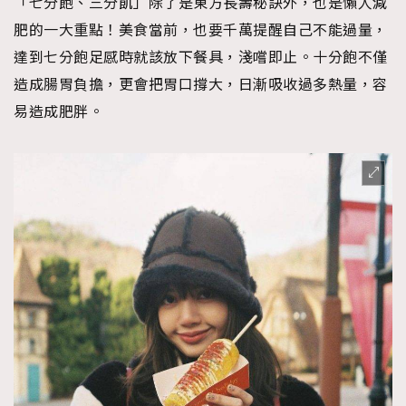
「七分飽、三分飢」除了是東方長壽秘訣外，也是懶人減
肥的一大重點！美食當前，也要千萬提醒自己不能過量，
達到七分飽足感時就該放下餐具，淺嚐即止。十分飽不僅
造成腸胃負擔，更會把胃口撐大，日漸吸收過多熱量，容
易造成肥胖。