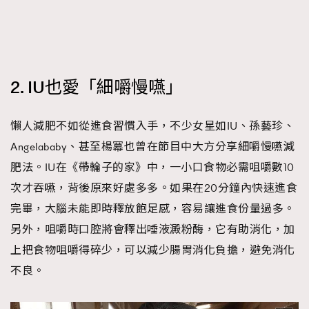
2. IU也愛「細嚼慢嚥」
懶人減肥不如從進食習慣入手，不少女星如IU、孫藝珍、
Angelababy、甚至楊冪也曾在節目中大方分享細嚼慢嚥減
肥法。IU在《帶輪子的家》中，一小口食物必需咀嚼數10
次才吞嚥，背後原來好處多多。如果在20分鐘內快速進食
完畢，大腦未能即時釋放飽足感，容易讓進食份量過多。
另外，咀嚼時口腔將會釋出唾液澱粉酶，它有助消化，加
上把食物咀嚼得碎少，可以減少腸胃消化負擔，避免消化
不良。