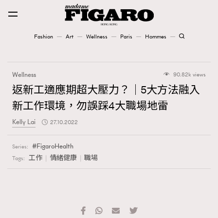
Fashion
Art
Wellness
Paris
Hommes
Fashion
Wellness
90.82k views
Art
返新工適應期超大壓力？｜5大方法融入
新工作環境，勿誤踩4大職場地雷
Wellness
Kelly Lai
27.10.2022
Karena Lam is On Our Cover
FigaroHealth
Series:
Paris
工作
情緒健康
職場
Tags:
Hommes