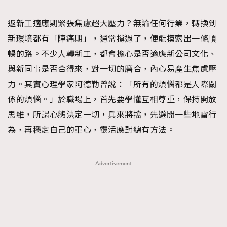
TRENDING
返新工適應期緊張焦慮超大壓力？無論任何行業，轉換到
#FigaroExhibition 群星力撐MF X Leung Mo《See
AFrenchMind
3
新環境都有「陣痛期」，通常撐過了，便能摸索出一條順
You In My Dream》展覽
DressLikeAParisienne
1
暢的路。不少人轉新工，都會擔心是否適應新公司文化、
EmpowerF
103
與新同事是否合得來，對一切的磨合，內心易產生焦慮壓
FashionWeek
191
力。其實心理學家阿德勒曾說：「所有的煩惱都是人際關
FigaroAesthetic
308
係的煩惱。」於職場上，首先要學懂互相尊重，保持開放
FigaroAstrology
416
思維，所謂心態決定一切，兵來將擋，先避開一些地雷行
FigaroBeauty
424
為，再穩定自己的軍心，靈活應對總有方法。
FigaroBeautyRitual
7
FigaroCeleb
547
Advertisement
#FigaroExhibition Wyman 揭曉 Figaro Exhibition
FigaroCinéma
281
第二站！
FigaroDigitalCover
17
FigaroExhibition
12
FigaroExpert
1