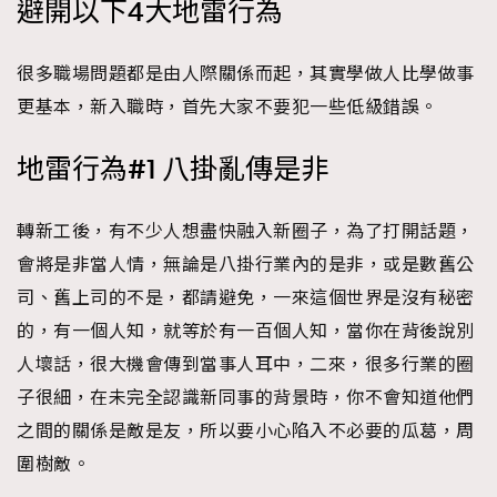
避開以下4大地雷行為
時裝心理學
2
當巨蟹座遇上處女座 Tyson Yoshi x 林家謙
煲劇日常
334
很多職場問題都是由人際關係而起，其實學做人比學做事
玩物壯志
1
更基本，新入職時，首先大家不要犯一些低級錯誤。
地雷行為#1 八掛亂傳是非
轉新工後，有不少人想盡快融入新圈子，為了打開話題，
會將是非當人情，無論是八掛行業內的是非，或是數舊公
司、舊上司的不是，都請避免，一來這個世界是沒有秘密
本人已詳閱並同意遵守本文列明條款及細則。 請瀏覽
(
nmg.com.hk/privacy
) 閱讀本公司的私隱政策聲明。
的，有一個人知，就等於有一百個人知，當你在背後說別
本人願意接收新傳媒集團的最新消息及其他宣傳資訊，本人同意
人壞話，很大機會傳到當事人耳中，二來，很多行業的圈
新傳媒集團使用本人的個人資料於任何推廣用途。
子很細，在未完全認識新同事的背景時，你不會知道他們
之間的關係是敵是友，所以要小心陷入不必要的瓜葛，周
圍樹敵。