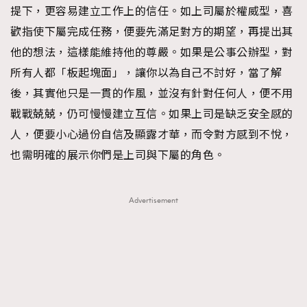
提下，更容易建立工作上的信任。如上司屬於權威型，喜
歡指使下屬完成任務，便要先滿足對方的期望，再提出其
他的想法，這樣能維持他的尊嚴。如果是公事公辦型，對
TRENDING
所有人都「板起塊面」，讓你以為自己不討好，當了解
AFrenchMind
DressLikeAParisienne
後，其實他只是一貫的作風，並沒有針對任何人，便不用
EmpowerF
FashionWeek
FigaroAesthetic
戰戰兢兢，仍可慢慢建立互信。如果上司是缺乏安全感的
人，便要小心過份自信及顯露才華，而令對方感到不悅，
也需明確的展示你們是上司與下屬的角色。
Advertisement