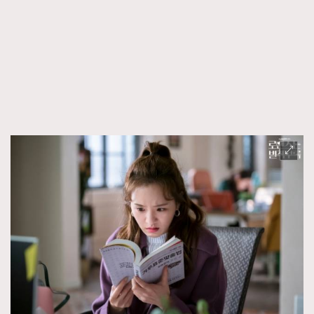
FigaroFrancais
41
FigaroGadget
1
FigaroHealth
647
FigaroHub
128
FigaroIcon
68
法國五月French May專訪四位香港文藝代表
FigaroInsight
156
FigaroIssue
271
FigaroJewellery
87
FigaroLifestyle
230
FigaroLove
89
FigaroMasterclass
20
FigaroMusic
90
FigaroStyle
89
#FigaroIssue 容祖兒封面專訪｜追逐歌手夢
FigaroSubculture
14