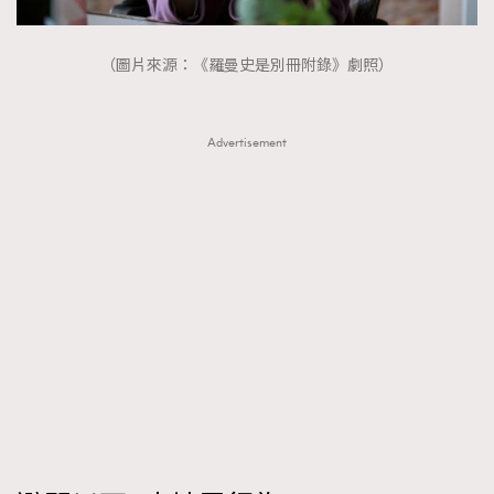
FigaroTalk
48
FigaroWatch
83
（圖片來源：《羅曼史是別冊附錄》劇照）
Grooming&Fitness
38
HommesFashion
2
HommeStyle
132
Advertisement
NoBagNoLife
349
People
53
#FigaroIssue 專訪陳漢娜Hanna與Takuro｜模特
TheFrenchWay
145
情侶談愛情
VAxChowSangSang
4
WatchesWonder&Beyond
21
WatchesWonder&Beyond
1
向ChanelN°5致敬
1
大時代小事情
42
時尚熱話
537
時尚配飾
297