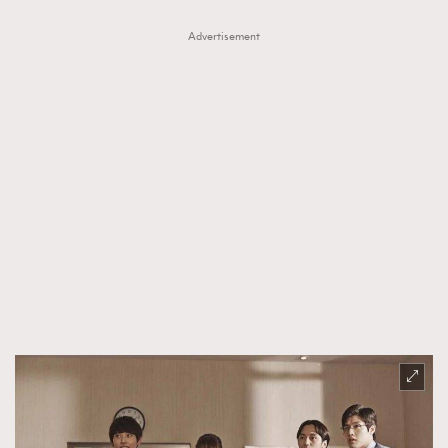
About us
Collaboration Opportunity
Disclaimer
Privacy
Advertisement
New Media Group
|
Madame Figaro editions:
France
|
Greece
|
Japan
|
Portugal
|
Spain