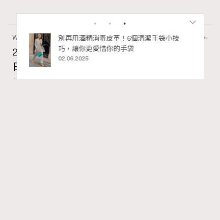
Wellness
70 views
2026年8月每周星座運程【8月9日至8月15
日】
RECOMMENDED
莎拉
07.08.2026
FigaroAstrology
Series:
十二星座
星座運程
星相命理
Tags:
【2026年8月每周星座運程】獅子座日全蝕帶來權力與自
我重塑的主題，媒體形象管理成為焦點。藝術與感知成為