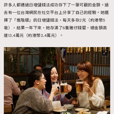
許多人都通過日增儲錢法成功存下了一筆可觀的金額。過
TRENDING
去有一位台灣網民在社交平台上分享了自己的經驗。她選
AFrenchMind
DressLikeAParisienne
擇了「進階版」的日增儲錢法，每天多存2元（約港幣5
EmpowerF
FashionWeek
FigaroAesthetic
毫），結果一年下來，她存滿了6隻豬仔錢罌，總金額高
達13.4萬元（約港幣3.4萬元）。