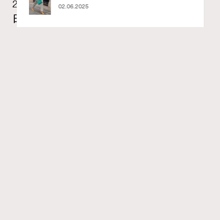
2026年8月每周星座運程【8月9日至8月15
02.06.2025
日】
莎拉
07.08.2026
FigaroAstrology
Series:
RECOMMENDED
十二星座
星座運程
星相命理
Tags:
【2026年8月每周星座運程】獅子座日全蝕帶來權力與自
我重塑的主題，媒體形象管理成為焦點。藝術與感知成為
內在療癒的重要線索。