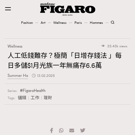
Fashion
Art
Wellness
Paris
Hommes
Fashion
Wellness
33.43k views
Art
人工低錢難存？極簡「日增存錢法 」每
日多儲$1月光族一年無痛存6.6萬
Wellness
Summer Ha
13.02.2025
Karena Lam is On Our Cover
FigaroHealth
Series:
Paris
儲錢
工作
理財
Tags:
Hommes