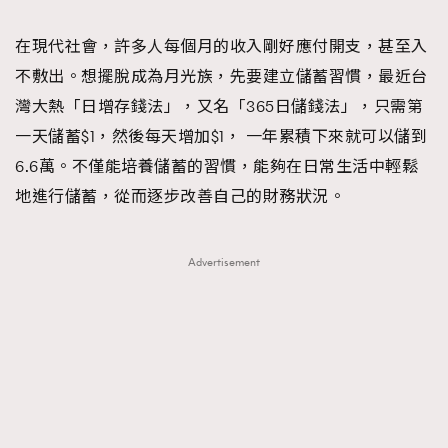
TRENDING
在現代社會，許多人每個月的收入剛好應付開支，甚至入
#FigaroExhibition 群星力撐MF X Leung Mo《See
AFrenchMind
3
不敷出。想擺脫成為月光族，先要建立儲蓄習慣，最近台
You In My Dream》展覽
DressLikeAParisienne
1
灣大熱「日增存錢法」，又名「365日儲錢法」，只需第
EmpowerF
103
一天儲蓄$1，然後每天增加$1， 一年累積下來就可以儲到
FashionWeek
191
6.6萬。不僅能培養儲蓄的習慣，能夠在日常生活中輕鬆
FigaroAesthetic
308
地進行儲蓄，從而逐步改善自己的財務狀況。
FigaroAstrology
416
FigaroBeauty
424
Advertisement
FigaroBeautyRitual
7
FigaroCeleb
547
#FigaroExhibition Wyman 揭曉 Figaro Exhibition
FigaroCinéma
281
第二站！
FigaroDigitalCover
17
FigaroExhibition
12
FigaroExpert
1