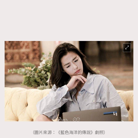
FigaroFrancais
41
FigaroGadget
1
FigaroHealth
647
FigaroHub
128
FigaroIcon
68
法國五月French May專訪四位香港文藝代表
FigaroInsight
156
FigaroIssue
271
FigaroJewellery
87
FigaroLifestyle
230
FigaroLove
89
FigaroMasterclass
20
FigaroMusic
90
FigaroStyle
89
#FigaroIssue 容祖兒封面專訪｜追逐歌手夢
FigaroSubculture
14
（圖片來源：《藍色海洋的傳說》劇照）