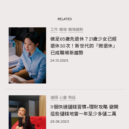
RELATED
工作
職場
職場趨勢
做足65歲先退休？21歲少女已經
退休30次！新世代的「微退休」
已成職場新趨勢
24.10.2025
儲錢
心靈
熱話
11個快速儲錢習慣+理財攻略 避開
這些儲錢地雷一年至少多儲二萬
29.06.2023