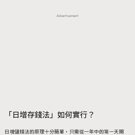
FigaroTalk
48
FigaroWatch
83
Advertisement
Grooming&Fitness
38
HommesFashion
2
HommeStyle
132
NoBagNoLife
349
People
53
#FigaroIssue 專訪陳漢娜Hanna與Takuro｜模特
TheFrenchWay
145
情侶談愛情
VAxChowSangSang
4
WatchesWonder&Beyond
21
WatchesWonder&Beyond
1
向ChanelN°5致敬
1
「日增存錢法」如何實行？
大時代小事情
42
時尚熱話
537
日增儲錢法的原理十分簡單，只需從一年中的第一天開
時尚配飾
297