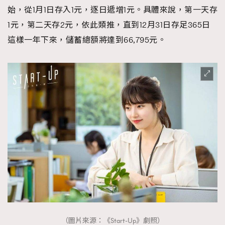
始，從1月1日存入1元，逐日遞增1元。具體來說，第一天存
時裝心理學
2
當巨蟹座遇上處女座 Tyson Yoshi x 林家謙
1元，第二天存2元，依此類推，直到12月31日存足365日
煲劇日常
334
這樣一年下來，儲蓄總額將達到66,795元。
玩物壯志
1
本人已詳閱並同意遵守本文列明條款及細則。 請瀏覽
(
nmg.com.hk/privacy
) 閱讀本公司的私隱政策聲明。
本人願意接收新傳媒集團的最新消息及其他宣傳資訊，本人同意
新傳媒集團使用本人的個人資料於任何推廣用途。
（圖片來源：《Start-Up》劇照）