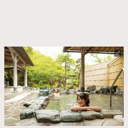
FigaroFrancais
41
FigaroGadget
1
FigaroHealth
647
FigaroHub
128
FigaroIcon
68
法國五月French May專訪四位香港文藝代表
FigaroInsight
156
FigaroIssue
271
FigaroJewellery
87
FigaroLifestyle
230
FigaroLove
89
FigaroMasterclass
20
FigaroMusic
90
FigaroStyle
89
#FigaroIssue 容祖兒封面專訪｜追逐歌手夢
FigaroSubculture
14