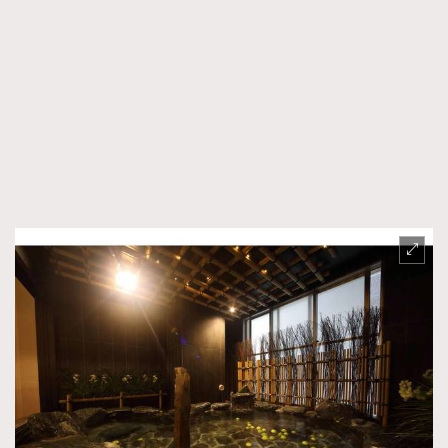
AFrenchMind
DressLikeAParisienne
EmpowerF
FashionWeek
FigaroAesthetic