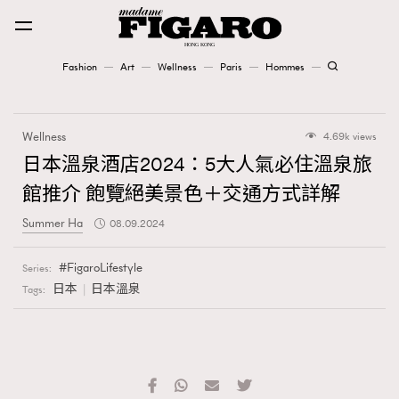
Fashion
Art
Wellness
Paris
Hommes
Fashion
Wellness
4.69k views
Art
日本溫泉酒店2024：5大人氣必住溫泉旅
館推介 飽覽絕美景色＋交通方式詳解
Wellness
Summer Ha
08.09.2024
Karena Lam is On Our Cover
FigaroLifestyle
Series:
Paris
日本
日本溫泉
Tags:
Hommes