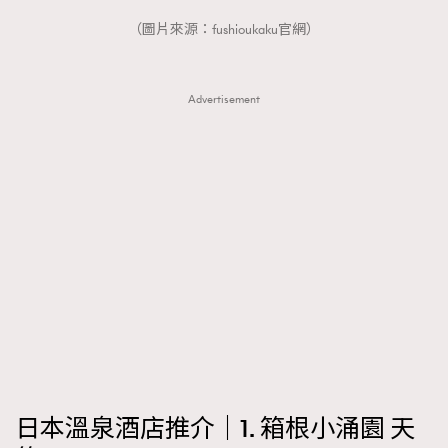
FigaroTalk
48
（圖片來源：fushioukaku官網）
FigaroWatch
83
Grooming&Fitness
38
HommesFashion
2
Advertisement
HommeStyle
132
NoBagNoLife
349
People
53
#FigaroIssue 專訪陳漢娜Hanna與Takuro｜模特
TheFrenchWay
145
情侶談愛情
VAxChowSangSang
4
WatchesWonder&Beyond
21
WatchesWonder&Beyond
1
向ChanelN°5致敬
1
大時代小事情
42
時尚熱話
537
日本溫泉酒店推介｜1. 箱根小涌園 天
時尚配飾
297