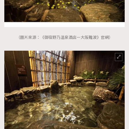
（圖片來源：《御宿野乃温泉酒店ー大阪難波》官網）