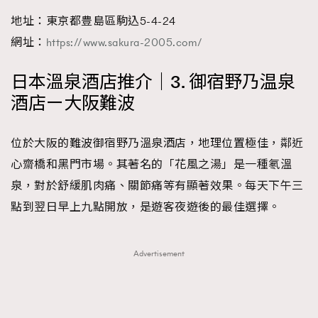
地址：東京都豊島區駒込5-4-24
網址：
https://www.sakura-2005.com/
日本溫泉酒店推介｜3. 御宿野乃温泉
酒店ー大阪難波
位於大阪的難波御宿野乃溫泉酒店，地理位置極佳，鄰近
心齋橋和黑門市場。其著名的「花風之湯」是一種氡溫
泉，對於舒緩肌肉痛、關節痛等有顯著效果。每天下午三
點到翌日早上九點開放，是遊客夜遊後的最佳選擇。
Advertisement
TRENDING