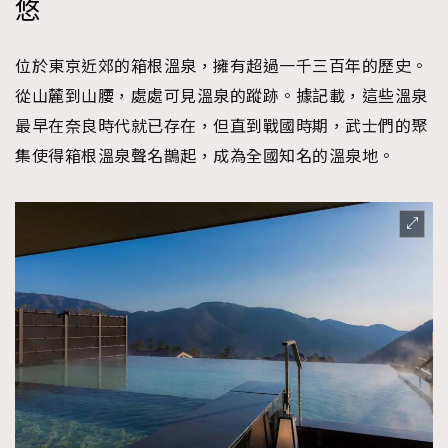
悠
時裝心理學
2
當巨蟹座遇上處女座 Tyson Yoshi x 林家謙
煲劇日常
334
位於東京近郊的箱根溫泉，擁有超過一千三百年的歷史。
玩物壯志
1
從山麓到山腰，處處可見溫泉的蹤跡。據記載，這些溫泉
最早在奈良時代就已存在，但直到戰國時期，武士們的聚
集使得箱根溫泉聲名鵲起，成為全國知名的溫泉地。
本人已詳閱並同意遵守本文列明條款及細則。 請瀏覽
(
nmg.com.hk/privacy
) 閱讀本公司的私隱政策聲明。
本人願意接收新傳媒集團的最新消息及其他宣傳資訊，本人同意
新傳媒集團使用本人的個人資料於任何推廣用途。