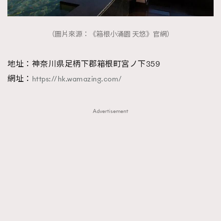
About us
Collaboration Opportunity
Disclaimer
Privacy
New Media Group
|
Madame Figaro editions:
France
|
Greece
（圖片來源：《箱根小涌園 天悠》官網）
|
Japan
|
Portugal
|
Spain
地址：神奈川県足柄下郡箱根町宮ノ下359
網址：
https://hk.wamazing.com/
Advertisement