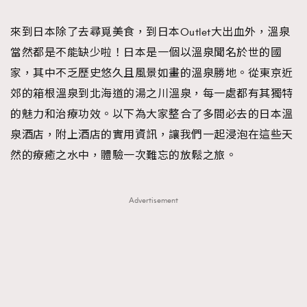
TRENDING
來到日本除了去尋覓美食，到日本Outlet大出血外，溫泉
#FigaroExhibition 群星力撐MF X Leung Mo《See
AFrenchMind
3
當然都是不能缺少啦！日本是一個以溫泉聞名於世的國
You In My Dream》展覽
DressLikeAParisienne
1
家，其中不乏歷史悠久且風景如畫的溫泉勝地。從東京近
EmpowerF
103
郊的箱根溫泉到北海道的湯之川溫泉，每一處都有其獨特
FashionWeek
191
的魅力和治療功效。以下為大家整合了多間必去的日本溫
FigaroAesthetic
308
泉酒店，附上酒店的實用資訊，讓我們一起浸泡在這些天
FigaroAstrology
416
然的療癒之水中，體驗一次難忘的放鬆之旅。
FigaroBeauty
424
FigaroBeautyRitual
7
Advertisement
FigaroCeleb
547
#FigaroExhibition Wyman 揭曉 Figaro Exhibition
FigaroCinéma
281
第二站！
FigaroDigitalCover
17
FigaroExhibition
12
FigaroExpert
1