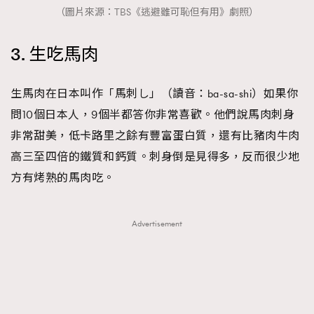
（圖片來源：TBS《逃避雖可恥但有用》劇照）
3. 生吃馬肉
生馬肉在日本叫作「馬刺し」（讀音：ba-sa-shi）如果你
問10個日本人，9個半都答你非常喜歡。他們說馬肉刺身
非常甜美，低卡路里之餘有豐富蛋白質，還有比豬肉牛肉
高三至四倍的鐵質和鈣質。刺身倒是見得多，反而很少地
方有烤熟的馬肉吃。
Advertisement