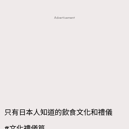
FigaroTalk
48
FigaroWatch
83
Advertisement
Grooming&Fitness
38
HommesFashion
2
HommeStyle
132
NoBagNoLife
349
People
53
#FigaroIssue 專訪陳漢娜Hanna與Takuro｜模特
TheFrenchWay
145
情侶談愛情
VAxChowSangSang
4
WatchesWonder&Beyond
21
WatchesWonder&Beyond
1
向ChanelN°5致敬
1
大時代小事情
42
只有日本人知道的飲食文化和禮儀
時尚熱話
537
時尚配飾
#文化禮儀篇
297