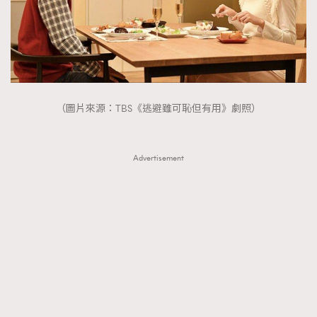
About us
Collaboration Opportunity
Disclaimer
Privacy
New Media Group
|
Madame Figaro editions:
France
|
Greece
|
Japan
|
Portugal
|
Spain
（圖片來源：TBS《逃避雖可恥但有用》劇照）
Advertisement