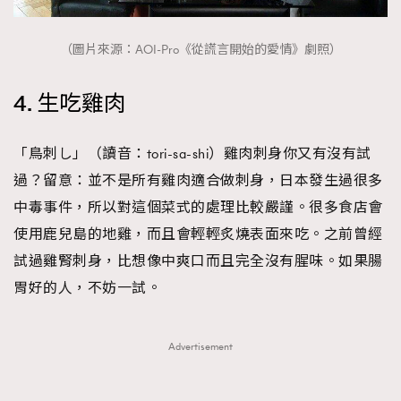
（圖片來源：AOI-Pro《從謊言開始的愛情》劇照）
4. 生吃雞肉
「鳥刺し」（讀音：tori-sa-shi）雞肉刺身你又有沒有試
過？留意：並不是所有雞肉適合做刺身，日本發生過很多
中毒事件，所以對這個菜式的處理比較嚴謹。很多食店會
使用鹿兒島的地雞，而且會輕輕炙燒表面來吃。之前曾經
試過雞腎刺身，比想像中爽口而且完全沒有腥味。如果腸
胃好的人，不妨一試。
Advertisement