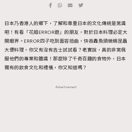
TRENDING
#FigaroExhibition 群星力撐MF X Leung Mo《See
AFrenchMind
3
日本乃香港人的鄉下，了解和尊重日本的文化傳統是常識
You In My Dream》展覽
DressLikeAParisienne
1
吧！有看「花姐ERROR遊」的朋友，對於日本料理必定大
EmpowerF
103
開眼界。ERROR四子吃到面容扭曲，快吞轟魚頭蜥蜴昆蟲
FashionWeek
191
大便料理，你又有沒有吉士試試看？老實說，真的非常佩
FigaroAesthetic
308
服他們的專業和膽識！那麼除了千奇百趣的食物外，日本
FigaroAstrology
415
獨有的飲食文化和禮儀，你又知道嗎？
FigaroBeauty
424
FigaroBeautyRitual
7
Advertisement
FigaroCeleb
547
#FigaroExhibition Wyman 揭曉 Figaro Exhibition
FigaroCinéma
281
第二站！
FigaroDigitalCover
17
FigaroExhibition
12
FigaroExpert
1