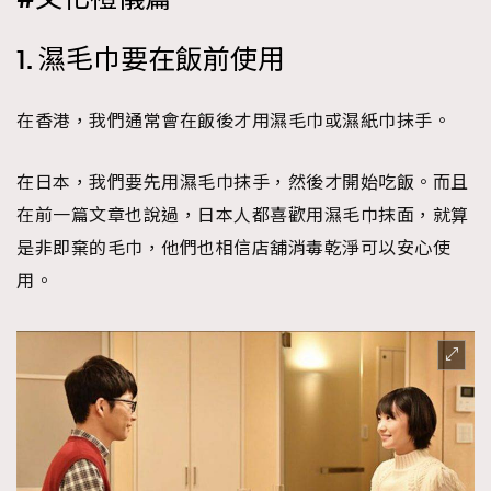
時裝心理學
2
當巨蟹座遇上處女座 Tyson Yoshi x 林家謙
1. 濕毛巾要在飯前使用
煲劇日常
334
玩物壯志
1
在香港，我們通常會在飯後才用濕毛巾或濕紙巾抹手。
在日本，我們要先用濕毛巾抹手，然後才開始吃飯。而且
在前一篇文章也說過，日本人都喜歡用濕毛巾抹面，就算
是非即棄的毛巾，他們也相信店舖消毒乾淨可以安心使
用。
本人已詳閱並同意遵守本文列明條款及細則。 請瀏覽
(
nmg.com.hk/privacy
) 閱讀本公司的私隱政策聲明。
本人願意接收新傳媒集團的最新消息及其他宣傳資訊，本人同意
新傳媒集團使用本人的個人資料於任何推廣用途。