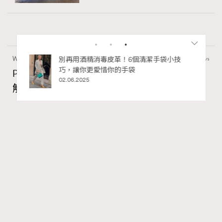
Wellness
22.06k views
私藏的顯
別再用酒精消毒皮革！6個清潔手袋小技
巧，讓你更愛惜你的手袋
PDRN功效是什麼？常用於麗珠蘭水光針？了
02.06.2025
解PDRN成分及精華推薦
Madame Figaro HK
04.08.2026
FigaroBeauty
Series:
PDRN
保濕
精華
Tags:
RECOMMENDED