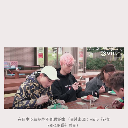
FigaroFrancais
41
FigaroGadget
1
FigaroHealth
647
FigaroHub
128
FigaroIcon
68
法國五月French May專訪四位香港文藝代表
FigaroInsight
156
FigaroIssue
270
FigaroJewellery
86
FigaroLifestyle
230
FigaroLove
89
FigaroMasterclass
20
FigaroMusic
90
FigaroStyle
89
#FigaroIssue 容祖兒封面專訪｜追逐歌手夢
在日本吃飯絕對不能做的事（圖片來源：ViuTv《花姐
FigaroSubculture
14
ERROR遊》截圖）