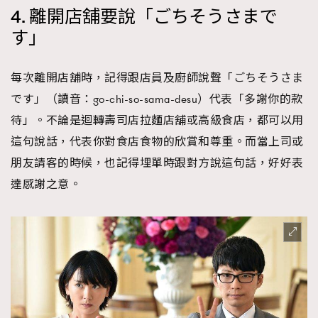
4. 離開店舖要說「ごちそうさまで
す」
每次離開店舖時，記得跟店員及廚師說聲「ごちそうさま
です」（讀音：go-chi-so-sama-desu）代表「多謝你的款
待」。不論是迴轉壽司店拉麵店舖或高級食店，都可以用
這句說話，代表你對食店食物的欣賞和尊重。而當上司或
朋友請客的時候，也記得埋單時跟對方說這句話，好好表
達感謝之意。