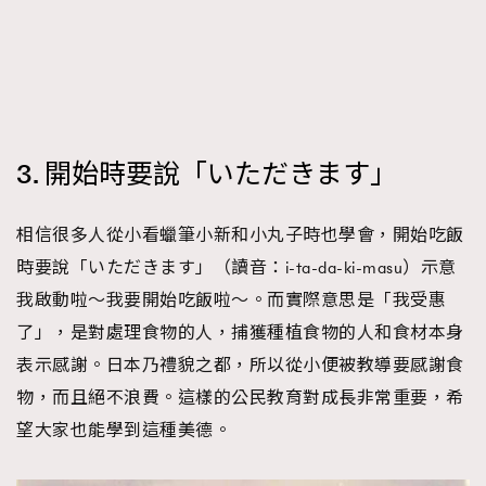
3. 開始時要說「いただきます」
相信很多人從小看蠟筆小新和小丸子時也學會，開始吃飯
時要說「いただきます」（讀音：i-ta-da-ki-masu）示意
我啟動啦～我要開始吃飯啦〜。而實際意思是「我受惠
了」，是對處理食物的人，捕獲種植食物的人和食材本身
表示感謝。日本乃禮貌之都，所以從小便被教導要感謝食
物，而且絕不浪費。這樣的公民教育對成長非常重要，希
望大家也能學到這種美德。