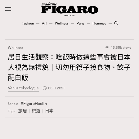
Fashion
Art
Wellness
Paris
Hommes
Fashion
Wellness
15.85k views
Art
居日生活觀察：吃飯時做這些事會被日本
人視為無禮貌｜切勿用筷子接食物、餃子
Wellness
配白飯
Karena Lam is On Our Cover
Venus tokyologue
03.11.2021
Paris
FigaroHealth
Series:
旅居
旅遊
日本
Tags:
Hommes