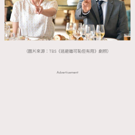
（圖片來源：TBS《逃避雖可恥但有用》劇照）
Advertisement
TRENDING
AFrenchMind
DressLikeAParisienne
EmpowerF
FashionWeek
FigaroAesthetic