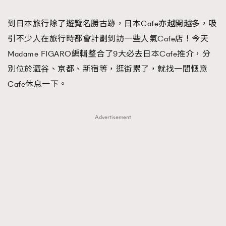
TRENDING
到日本旅行除了遊覽名勝古跡，日本Cafe亦越開越多，吸
#FigaroExhibition 群星力撐MF X Leung Mo《See
AFrenchMind
3
引不少人在旅行時都會計劃到訪一些人氣Cafe店！今天
You In My Dream》展覽
DressLikeAParisienne
1
Madame FIGARO編輯整合了9大必去日本Cafe推介，分
EmpowerF
103
別位於澀谷、京都、新宿等，逛街累了，就找一間愜意
FashionWeek
191
Cafe休息一下。
FigaroAesthetic
308
FigaroAstrology
416
Advertisement
FigaroBeauty
424
FigaroBeautyRitual
7
FigaroCeleb
547
#FigaroExhibition Wyman 揭曉 Figaro Exhibition
FigaroCinéma
281
第二站！
FigaroDigitalCover
17
FigaroExhibition
12
FigaroExpert
1