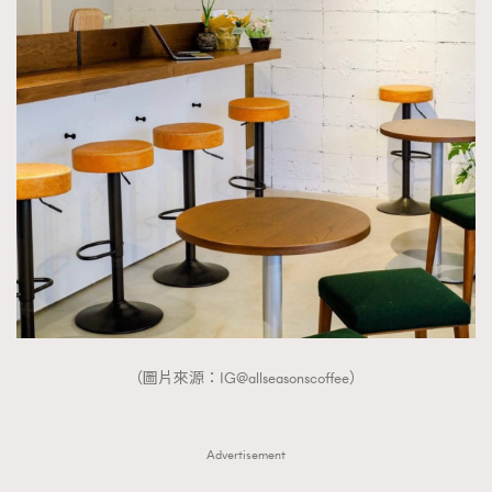
（圖片來源：IG@allseasonscoffee）
Advertisement