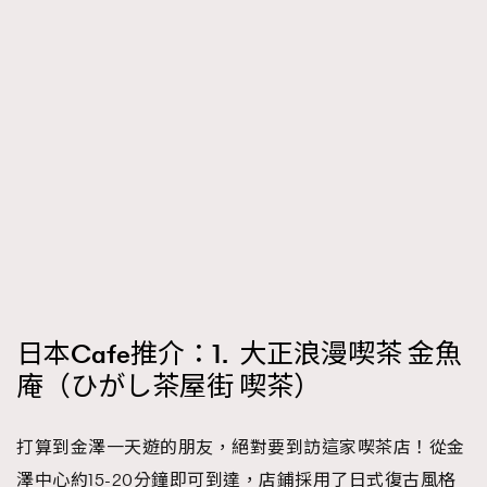
FigaroTalk
48
FigaroWatch
83
Grooming&Fitness
38
HommesFashion
2
HommeStyle
132
NoBagNoLife
349
People
53
#FigaroIssue 專訪陳漢娜Hanna與Takuro｜模特
TheFrenchWay
145
情侶談愛情
VAxChowSangSang
4
WatchesWonder&Beyond
21
WatchesWonder&Beyond
1
日本Cafe推介：1. 大正浪漫喫茶 金魚
向ChanelN°5致敬
1
庵（ひがし茶屋街 喫茶）
大時代小事情
42
時尚熱話
537
打算到金澤一天遊的朋友，絕對要到訪這家喫茶店！從金
時尚配飾
297
澤中心約15-20分鐘即可到達，店鋪採用了日式復古風格