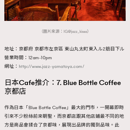
（圖片來源：IG@jazz_kissa）
地址：京都府 京都市左京區 東山丸太町東入ル2筋目下ル
營業時間：12am-10pm
網址：
http://www.jazz-yamatoya.com/
日本Cafe推介：7. Blue Bottle Coffee
京都店
作為日本「Blue Bottle Coffee」最大的門市，一開幕即時
引來不少粉絲前來朝聖，而京都店跟其他店鋪最不同的地
方是商品會揉合了京都味，展現出品牌的獨到品味。此