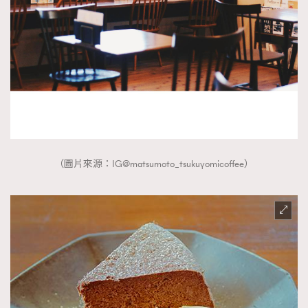
（圖片來源：IG@matsumoto_tsukuyomicoffee）