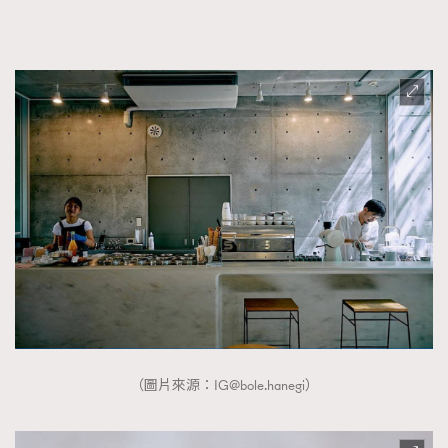
AFrenchMind
DressLikeAParisienne
EmpowerF
FashionWeek
FigaroAesthetic
（圖片來源：
IG@bole.hanegi
）