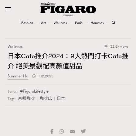
Fashion
Art
Wellness
Paris
Hommes
Fashion
Wellness
32.6k views
Art
日本Cafe推介2024：9大熱門打卡Cafe推
介 絕美景觀配高顏值甜品
Wellness
Summer Ha
11.12.2023
Karena Lam is On Our Cover
FigaroLifestyle
Series:
Paris
京都咖啡
咖啡店
日本
Tags:
Hommes