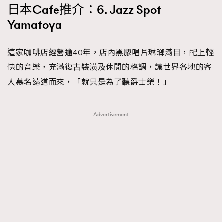
日本Cafe推介：6. Jazz Spot
Yamatoya
這家咖啡店經營逾40年，店內黑膠唱片琳瑯滿目，配上輕
快的音樂，充滿復古裝潢及休閒的格調，讓世界各地的客
人慕名遠道而來，「就只是為了聽爵士樂！」
Advertisement