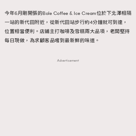
今年6月剛開張的Bole Coffee & Ice Cream位於下北澤相隔
一站的新代田附近，從新代田站步行約4分鐘就可到達，
位置相當便利。店鋪主打咖啡及雪糕兩大品項，老闆堅持
每日現做，為求顧客品嚐到最新鮮的味道。
Advertisement
TRENDING