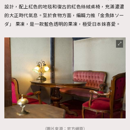
時裝心理學
設計，配上紅色的地毯和復古的紅色絲絨桌椅，充滿濃濃
2
當巨蟹座遇上處女座 Tyson Yoshi x 林家謙
的大正時代氣息。至於食物方面，編輯力推「金魚鉢ソー
煲劇日常
334
ダ」 果凍，是一款藍色透明的果凍，極受日本妹喜愛。
玩物壯志
1
本人已詳閱並同意遵守本文列明條款及細則。 請瀏覽
(
nmg.com.hk/privacy
) 閱讀本公司的私隱政策聲明。
本人願意接收新傳媒集團的最新消息及其他宣傳資訊，本人同意
新傳媒集團使用本人的個人資料於任何推廣用途。
（圖片來源：官方網頁）