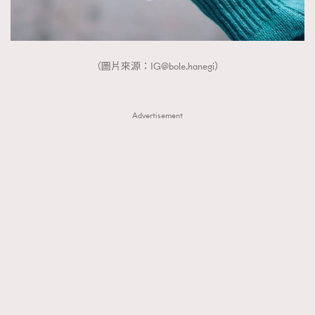
（圖片來源：
IG@bole.hanegi
）
Advertisement