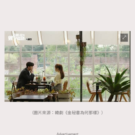
FigaroFrancais
41
FigaroGadget
1
FigaroHealth
647
FigaroHub
128
FigaroIcon
68
法國五月French May專訪四位香港文藝代表
FigaroInsight
156
FigaroIssue
271
FigaroJewellery
87
FigaroLifestyle
230
FigaroLove
89
FigaroMasterclass
20
FigaroMusic
90
（圖片來源：韓劇《金秘書為何那樣》）
FigaroStyle
89
#FigaroIssue 容祖兒封面專訪｜追逐歌手夢
FigaroSubculture
14
Advertisement