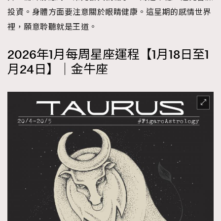
投資。身體方面要注意關於眼睛健康。這星期的感情世界
About us
Collaboration Opportunity
Disclaimer
Privacy
裡，願意聆聽就是王道。
New Media Group
|
Madame Figaro editions:
France
|
Greece
|
Japan
|
Portugal
|
Spain
2026年1月每周星座運程【1月18日至1
月24日】｜金牛座