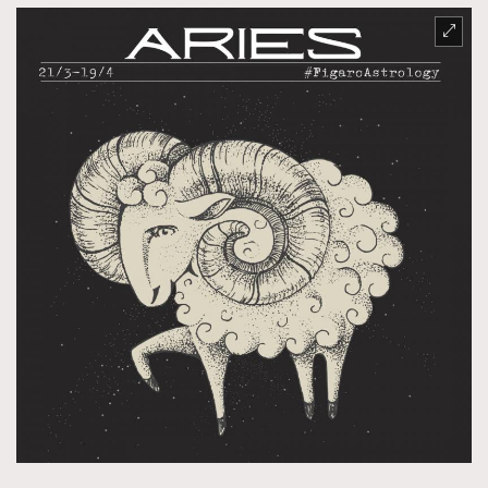
FigaroTalk
48
FigaroWatch
83
Grooming&Fitness
38
HommesFashion
2
HommeStyle
132
NoBagNoLife
349
People
53
#FigaroIssue 專訪陳漢娜Hanna與Takuro｜模特
TheFrenchWay
145
情侶談愛情
VAxChowSangSang
4
WatchesWonder&Beyond
21
WatchesWonder&Beyond
1
向ChanelN°5致敬
1
大時代小事情
42
時尚熱話
537
時尚配飾
297