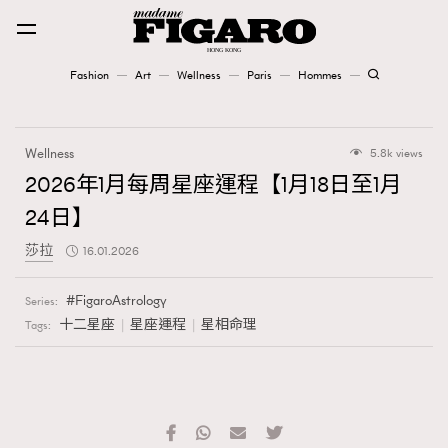
Fashion
Art
Wellness
Paris
Hommes
Fashion
Wellness
5.8k views
Art
2026年1月每周星座運程【1月18日至1月
24日】
Wellness
莎拉
16.01.2026
Karena Lam is On Our Cover
FigaroAstrology
Series:
Paris
十二星座
星座運程
星相命理
Tags:
Hommes