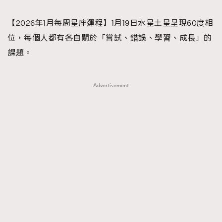
TRENDING
【2026年1月每周星座運程】1月19日水星土星呈現60度相
#FigaroExhibition 群星力撐MF X Leung Mo《See
AFrenchMind
3
位，每個人都有各自關於「嘗試、錯誤、學習、成長」的
You In My Dream》展覽
DressLikeAParisienne
1
課題。
EmpowerF
103
FashionWeek
191
Advertisement
FigaroAesthetic
308
FigaroAstrology
416
FigaroBeauty
424
FigaroBeautyRitual
7
FigaroCeleb
547
#FigaroExhibition Wyman 揭曉 Figaro Exhibition
FigaroCinéma
281
第二站！
FigaroDigitalCover
17
FigaroExhibition
12
FigaroExpert
1