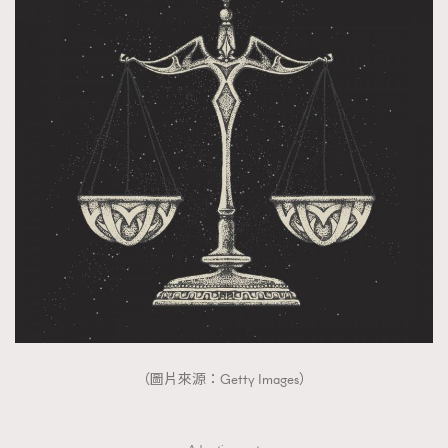
AFrenchMind
DressLikeAParisienne
EmpowerF
FashionWeek
FigaroAesthetic
（圖片來源：Getty Images）