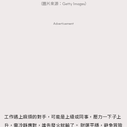
（圖片來源：Getty Images）
時裝心理學
2
當巨蟹座遇上處女座 Tyson Yoshi x 林家謙
煲劇日常
334
玩物壯志
Advertisement
1
本人已詳閱並同意遵守本文列明條款及細則。 請瀏覽
(
nmg.com.hk/privacy
) 閱讀本公司的私隱政策聲明。
本人願意接收新傳媒集團的最新消息及其他宣傳資訊，本人同意
新傳媒集團使用本人的個人資料於任何推廣用途。
工作遇上麻煩的對手，可能是上級或同事，壓力一下子上
升，需冷靜應對，誰先發火就輸了。 財運平穩，避免冒險