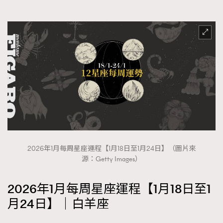
FigaroFrancais
41
FigaroGadget
1
FigaroHealth
647
FigaroHub
128
FigaroIcon
68
法國五月French May專訪四位香港文藝代表
FigaroInsight
156
FigaroIssue
271
FigaroJewellery
87
FigaroLifestyle
230
FigaroLove
89
2026年1月每周星座運程【1月18日至1月24日】（圖片來
源：Getty Images）
FigaroMasterclass
20
FigaroMusic
90
2026年1月每周星座運程【1月18日至1
FigaroStyle
89
月24日】｜白羊座
#FigaroIssue 容祖兒封面專訪｜追逐歌手夢
FigaroSubculture
14