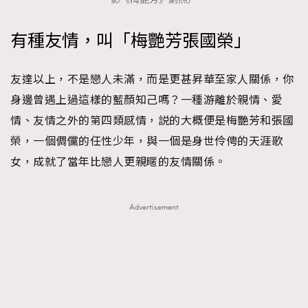
時裝心理學
2
當巨蟹座遇上處女座 Tyson Yoshi x 林家謙
有種友情，叫「梅艷芳張國榮」
煲劇日常
334
玩物壯志
1
友達以上，不是戀人未滿，而是更甚昇華至家人關係，你
身邊曾遇上過這樣的藍顏知己嗎？一種游離於親情、愛
情、友情之外的第四類感情，説的大概便是梅艷芳和張國
榮，一個倜儻的任性少年，與一個是身世伶俜的天涯歌
女，成就了當年比戀人更親暱的友情關係。
本人已詳閱並同意遵守本文列明條款及細則。 請瀏覽
(
nmg.com.hk/privacy
) 閱讀本公司的私隱政策聲明。
Advertisement
本人願意接收新傳媒集團的最新消息及其他宣傳資訊，本人同意
新傳媒集團使用本人的個人資料於任何推廣用途。