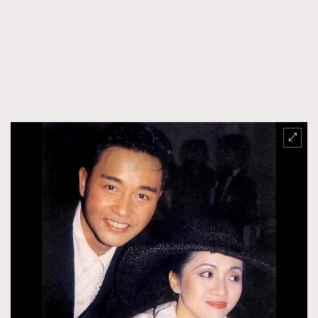
About us
Collaboration Opportunity
Disclaimer
Privacy
New Media Group
|
Madame Figaro editions:
France
|
Greece
|
Japan
|
Portugal
|
Spain