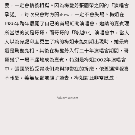
要，一定會情義相挺。因為梅艷芳張國榮之間的「演唱會
AFrenchMind
DressLikeAParisienne
承諾」，每次只會對方開show，一定不會失場。梅姐在
EmpowerF
FashionWeek
FigaroAesthetic
1985年跨年展開了自己的首場紅磡演唱會，邀請的嘉賓理
所當然的就是哥哥，而哥哥的「跨越97」演唱會中，當人
人以為身處印度更生了病的梅姐未能如期出現時，她最終
還是驚艷亮相。其後在梅艷芳入行二十年演唱會期間，哥
哥幾乎一場不漏地成為嘉賓，特別是梅姐2002年演唱會
中，張國榮飽受胃液倒流與抑鬱症的折磨，依舊選擇報喜
不報憂，義無反顧地趕了過去，梅姐對此非常感激。
Advertisement