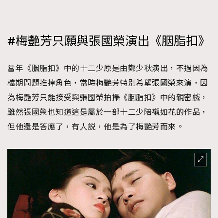
#梅艷芳只願與張國榮演出《胭脂扣》
當年《胭脂扣》中的十二少原是由鄭少秋演出，不過因為
檔期問題推掉角色，當時梅艷芳特別希望張國榮來演，因
為梅艷芳只能接受與張國榮拍攝《胭脂扣》中的親密戲，
雖然張國榮也知道這是屬於一部十二少陪襯如花的作品，
但他還是答應了，有人説，他是為了梅艷芳而來。