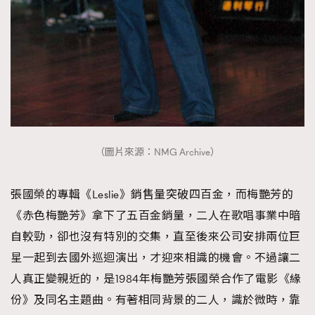
（圖片來源：NMG Archive）
張國榮的專輯《Leslie》銷售量突破四百金，而梅艷芳的
《赤色梅艷芳》拿下了五百金銷量，二人在歌唱事業中暗
自較勁，卻也沒有特別的交集，直至後來公司安排兩位巨
星一起到去國外巡迴演出，才迎來相識的機會。不過讓二
人真正變親近的，是1984年梅艷芳張國榮合作了電影《緣
份》及同名主題曲。有著相同背景的二人，識於微時，靠