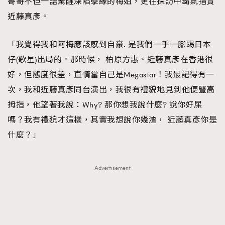
哥哥不但一語驚醒深陷孽緣的梅姐，更在採訪中霸氣指責
近藤真彥。
「我覺得我和阿梅應該感到自豪. 是我們一手一腳踢日本
仔(歌星)出局的。那時候， 柏原方惠、近蕂真彥在香港很
好，但態度很差，直情當自己是Megastar！我最記得有一
次，我和近蕂真彥同台演出，我很有禮貌地見到他便豎高
拇指，他望著我說：Why? 那你想我說什麼? 說你好屎
嗎？我有禮貌才這樣，其實我想說你幾渣， 近蕂真彥你是
什麼？」
Advertisement