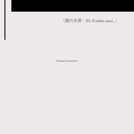
（圖片來源：IG @anita.mui_）
Advertisement