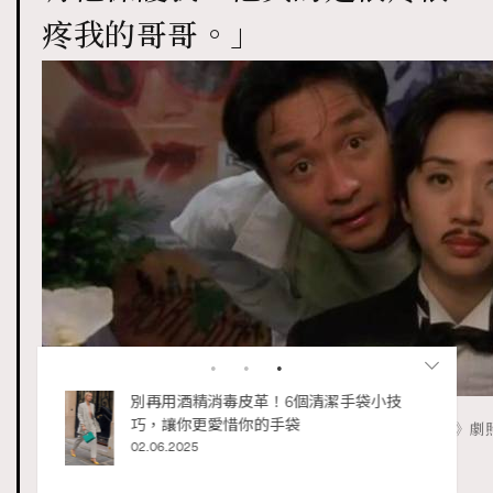
疼我的哥哥。」
私藏的顯
別再用酒精消毒皮革！6個清潔手袋小技
巧，讓你更愛惜你的手袋
（圖片來源：電影《金枝玉葉2》劇
02.06.2025