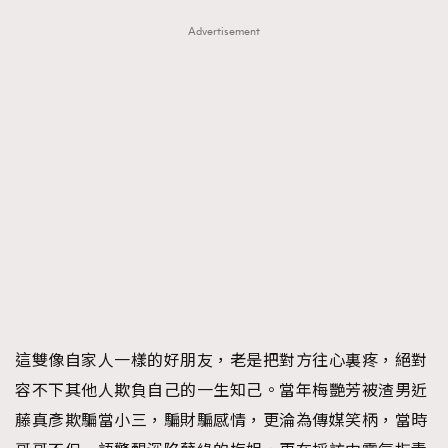
Advertisement
這雙像自家人一樣的好朋友，老是把對方往心裏疼，絕對
容不下其他人欺負自己的一生知己。當年梅艷芳被渣男近
藤真彥欺騙當小三，騙財騙感情，更淪為傳媒笑柄，當時