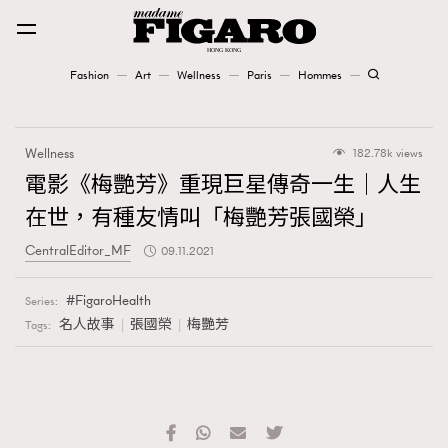
Fashion
Art
Wellness
Paris
Hommes
Fashion
Wellness
182.78k views
Art
電影《梅艷芳》重現巨星傳奇一生｜人生
在世，有種友情叫「梅艷芳張國榮」
Wellness
CentralEditor_MF
09.11.2021
Karena Lam is On Our Cover
FigaroHealth
Series:
Paris
名人故事
張國榮
梅艷芳
Tags:
Hommes