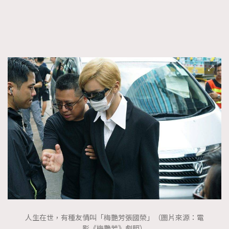
FigaroTalk
48
FigaroWatch
83
Grooming&Fitness
38
HommesFashion
2
HommeStyle
132
NoBagNoLife
349
People
53
#FigaroIssue 專訪陳漢娜Hanna與Takuro｜模特
TheFrenchWay
145
情侶談愛情
VAxChowSangSang
4
WatchesWonder&Beyond
21
WatchesWonder&Beyond
1
向ChanelN°5致敬
1
大時代小事情
42
時尚熱話
537
人生在世，有種友情叫「梅艷芳張國榮」（圖片來源：電
時尚配飾
297
影《梅艷芳》劇照）