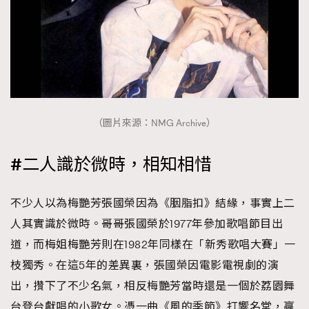
（圖片來源：NMG Archive）
#二人識於微時，相知相惜
不少人以為梅艷芳張國榮因為《胭脂扣》結緣，事實上二
人其實識於微時。哥哥張國榮於1977年參加歌唱節目出
道，而梅姐梅艷芳則在1982年同樣在「新秀歌唱大賽」一
枝獨秀。在這5年的差異裏，張國榮因電影電視劇的演
出，攢下了不少名氣，相反梅艷芳當時還是一個於荔園舞
台登台獻唱的小歌女。憑一曲《風的季節》打響名堂，贏