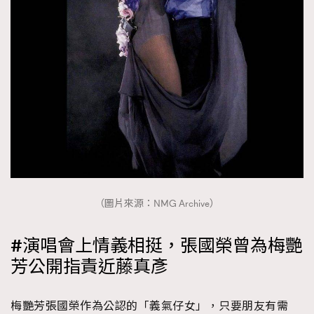
（圖片來源：NMG Archive）
#演唱會上情義相挺，張國榮曾為梅艷
芳公開指責近藤真彥
梅艷芳張國榮作為公認的「義氣仔女」，只要朋友有需
TRENDING