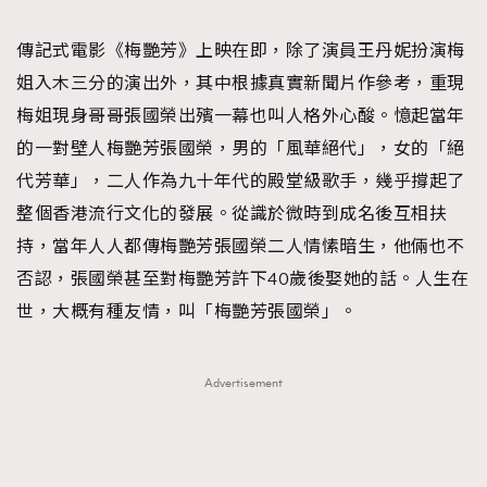
TRENDING
傳記式電影《梅艷芳》上映在即，除了演員王丹妮扮演梅
#FigaroExhibition 群星力撐MF X Leung Mo《See
AFrenchMind
3
姐入木三分的演出外，其中根據真實新聞片作參考，重現
You In My Dream》展覽
DressLikeAParisienne
1
梅姐現身哥哥張國榮出殯一幕也叫人格外心酸。憶起當年
EmpowerF
103
的一對壁人梅艷芳張國榮，男的「風華絕代」，女的「絕
FashionWeek
191
代芳華」，二人作為九十年代的殿堂級歌手，幾乎撐起了
FigaroAesthetic
308
整個香港流行文化的發展。從識於微時到成名後互相扶
FigaroAstrology
415
持，當年人人都傳梅艷芳張國榮二人情愫暗生，他倆也不
FigaroBeauty
424
否認，張國榮甚至對梅艷芳許下40歲後娶她的話。人生在
FigaroBeautyRitual
7
世，大概有種友情，叫「梅艷芳張國榮」。
FigaroCeleb
547
#FigaroExhibition Wyman 揭曉 Figaro Exhibition
FigaroCinéma
281
Advertisement
第二站！
FigaroDigitalCover
17
FigaroExhibition
12
FigaroExpert
1