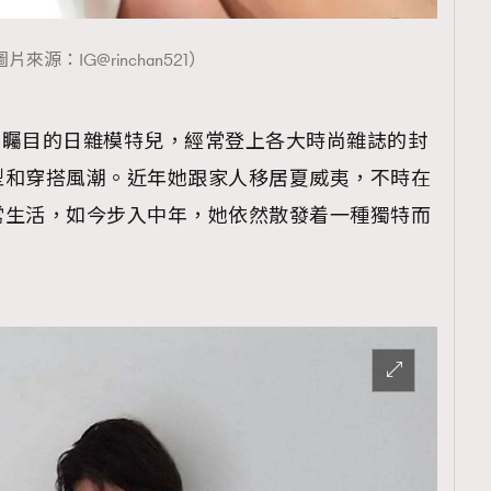
片來源：IG@rinchan521）
代備受矚目的日雜模特兒，經常登上各大時尚雜誌的封
型和穿搭風潮。近年她跟家人移居夏威夷，不時在
常生活，如今步入中年，她依然散發着一種獨特而