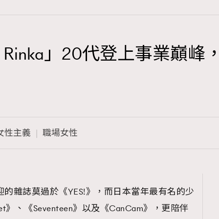
Rinka」20代登上事業巔峰
TRENDING
3
AFrenchMind
1
DressLikeAParisienne
女性主義
職場女性
103
EmpowerF
191
FashionWeek
308
FigaroAesthetic
迎的雜誌莫過於《YES!》，而日本當年最有名的少
t》、《Seventeen》以及《CanCam》，更陪伴