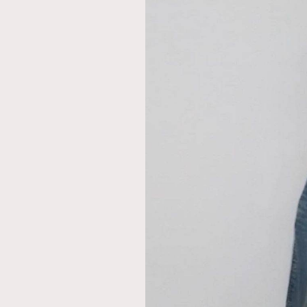
AFrenchMind
D