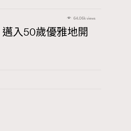
64.06k views
，邁入50歲優雅地開
415
FigaroAstrology
424
FigaroBeauty
7
FigaroBeautyRitual
547
FigaroCeleb
281
FigaroCinéma
17