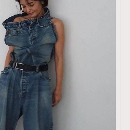
TRENDING
ressLikeAParisienne
Empower
FigaroAesthetic