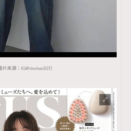
覽(
nmg.com.hk/privacy
) 閱讀本
資訊，本人同意新傳媒集團使用
片來源：IG@rinchan521）