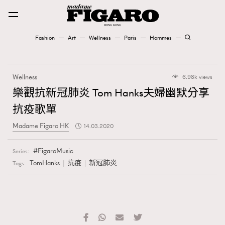
Fashion
Art
Wellness
Paris
Hommes
Fashion
Wellness
6.98k views
Art
樂觀抗新冠肺炎 Tom Hanks夫婦幽默分享
抗疫歌單
Wellness
Madame Figaro HK
14.03.2020
Karena Lam is On Our Cover
FigaroMusic
Series:
Paris
TomHanks
抗疫
新冠肺炎
Tags:
Hommes