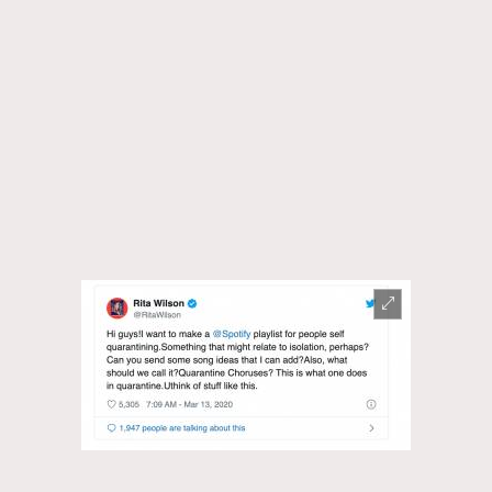
時裝心理學
2
當巨蟹座遇上處女座 Tyson Yoshi x 林家謙
煲劇日常
334
玩物壯志
1
本人已詳閱並同意遵守本文列明條款及細則。 請瀏覽
(
nmg.com.hk/privacy
) 閱讀本公司的私隱政策聲明。
本人願意接收新傳媒集團的最新消息及其他宣傳資訊，本人同意
新傳媒集團使用本人的個人資料於任何推廣用途。