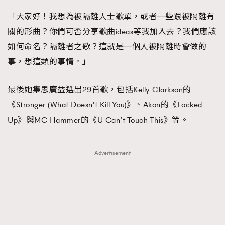
About us
Collaboration Opportunity
Disclaimer
Privacy
「大家好！我想為被隔離人士歌單，或者一些跟被隔離有
New Media Group
|
Madame Figaro editions:
France
|
Greece
關的形曲？你們可否分享歌曲ideas等我加入去？我們應該
|
Japan
|
Portugal
|
Spain
如何命名？隔離者之歌？這就是一個人被隔離時會做的
事，想這類的事情。」
最後她集思廣益選出29首歌，包括Kelly Clarkson的
《Stronger (What Doesn’t Kill You)》、Akon的《Locked
Up》與MC Hammer的《U Can’t Touch This》等。
Advertisement
TRENDING