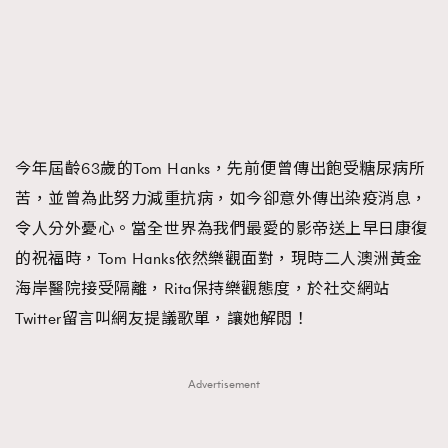
FigaroTalk
48
FigaroWatch
83
Grooming&Fitness
38
HommesFashion
2
HommeStyle
132
NoBagNoLife
349
今年屆齡63歲的Tom Hanks，先前便曾傳出飽受糖尿病所
People
53
苦，並曾為此努力減重抗病，如今卻意外傳出染疫消息，
#FigaroIssue 專訪陳漢娜Hanna與Takuro｜模特
TheFrenchWay
145
令人分外憂心。當全世界為我們最愛的影帝送上早日康復
情侶談愛情
VAxChowSangSang
4
的祝福時，Tom Hanks依然樂觀面對，現時二人澳洲黃金
WatchesWonder&Beyond
21
海岸醫院接受隔離，Rita保持樂觀態度，於社交網站
WatchesWonder&Beyond
1
Twitter留言叫網友提議歌單，讓她解悶！
向ChanelN°5致敬
1
大時代小事情
42
Advertisement
時尚熱話
537
時尚配飾
297