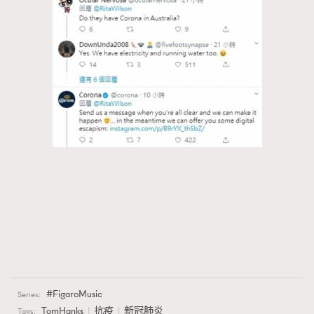
FigaroMusic
Series:
TomHanks
抗疫
新冠肺炎
Tags: