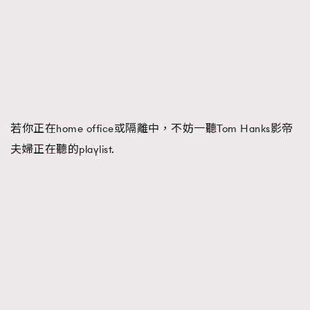
AFrenchMind
DressLikeAParisienne
EmpowerF
FashionWeek
FigaroAesthetic
若你正在home office或隔離中，不妨一聽Tom Hanks影帝
夫婦正在聽的playlist.