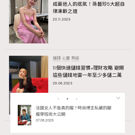
成最迷人的底氣！孫藝珍5大超自
律凍齡之道
20.11.2025
儲錢
心靈
熱話
11個快速儲錢習慣+理財攻略 避開
這些儲錢地雷一年至少多儲二萬
29.06.2023
bb安
法國女人不是真的瘦 ? 時尚博主私藏的顯
ife
瘦穿搭術大公開
術展香港
07.08.2025