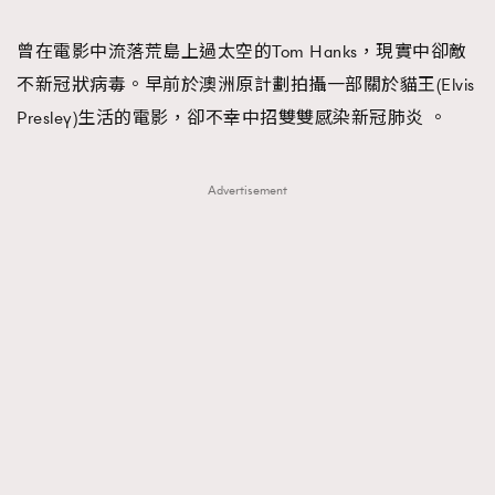
TRENDING
曾在電影中流落荒島上過太空的Tom Hanks，現實中卻敵
#FigaroExhibition 群星力撐MF X Leung Mo《See
AFrenchMind
3
不新冠狀病毒。早前於澳洲原計劃拍攝一部關於貓王(Elvis
You In My Dream》展覽
DressLikeAParisienne
1
Presley)生活的電影，卻不幸中招雙雙感染新冠肺炎 。
EmpowerF
103
FashionWeek
191
Advertisement
FigaroAesthetic
308
FigaroAstrology
416
FigaroBeauty
424
FigaroBeautyRitual
7
FigaroCeleb
547
#FigaroExhibition Wyman 揭曉 Figaro Exhibition
FigaroCinéma
281
第二站！
FigaroDigitalCover
17
FigaroExhibition
12
FigaroExpert
1