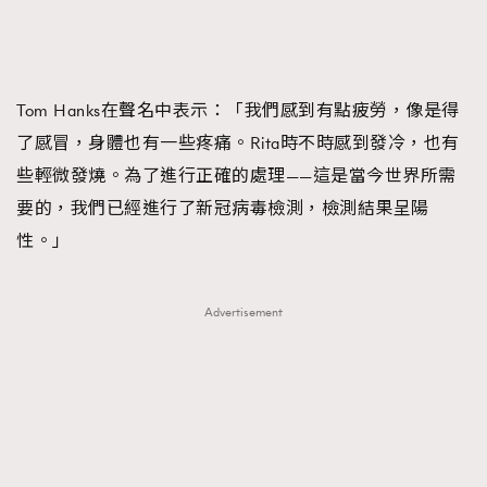
FigaroFrancais
41
FigaroGadget
1
FigaroHealth
647
Tom Hanks在聲名中表示：「我們感到有點疲勞，像是得
FigaroHub
128
了感冒，身體也有一些疼痛。Rita時不時感到發冷，也有
FigaroIcon
68
法國五月French May專訪四位香港文藝代表
些輕微發燒。為了進行正確的處理——這是當今世界所需
FigaroInsight
156
要的，我們已經進行了新冠病毒檢測，檢測結果呈陽
FigaroIssue
271
性。」
FigaroJewellery
87
FigaroLifestyle
230
Advertisement
FigaroLove
89
FigaroMasterclass
20
FigaroMusic
90
FigaroStyle
89
#FigaroIssue 容祖兒封面專訪｜追逐歌手夢
FigaroSubculture
14