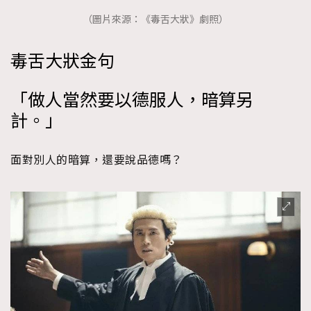
時裝心理學
2
（圖片來源：《毒舌大狀》劇照）
當巨蟹座遇上處女座 Tyson Yoshi x 林家謙
煲劇日常
334
毒舌大狀金句
玩物壯志
1
「做人當然要以德服人，暗算另
計。」
面對別人的暗算，還要說品德嗎？
本人已詳閱並同意遵守本文列明條款及細則。 請瀏覽
(
nmg.com.hk/privacy
) 閱讀本公司的私隱政策聲明。
本人願意接收新傳媒集團的最新消息及其他宣傳資訊，本人同意
新傳媒集團使用本人的個人資料於任何推廣用途。