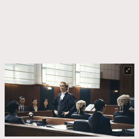
FigaroTalk
48
FigaroWatch
83
Grooming&Fitness
38
HommesFashion
2
HommeStyle
132
NoBagNoLife
349
People
53
#FigaroIssue 專訪陳漢娜Hanna與Takuro｜模特
TheFrenchWay
145
情侶談愛情
VAxChowSangSang
4
WatchesWonder&Beyond
21
WatchesWonder&Beyond
1
向ChanelN°5致敬
1
大時代小事情
42
時尚熱話
537
時尚配飾
297