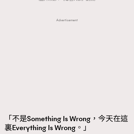
Advertisement
「不是Something Is Wrong，今天在這
TRENDING
裏Everything Is Wrong。」
AFrenchMind
DressLikeAParisienne