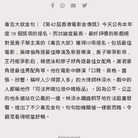
TRENDING
#FigaroExhibition 群星力撐MF X Leung Mo《See
AFrenchMind
3
毒舌大狀金句｜《第42屆香港電影金像獎》今天公布本年
You In My Dream》展覽
DressLikeAParisienne
1
度 19 個獎項的提名，而討論度最高、最好評價的新戲絕
EmpowerF
103
對是黃子華主演的《毒舌大狀》獲得10項提名，包括最佳
FashionWeek
191
電影﹑吳煒倫角逐最佳導演及新晉導演﹑黃子華爭影帝﹑
FigaroAesthetic
308
王丹妮爭影后﹑楊偲泳和廖子妤角逐最佳女配角，謝君豪
FigaroAstrology
415
角逐最佳男配角等。他在電影中飾演「口賤、衰格、囂
FigaroBeauty
424
張、扮蟹，稱呼人少得罪人多」的大律師林涼水，戲中的
FigaroBeautyRitual
7
人都稱他作「司法界嘅垃圾中嘅極品」，因為公平、公正
FigaroCeleb
547
的他永遠站在公義的一邊。林涼水鐵齒銅牙地在法庭裏發
#FigaroExhibition Wyman 揭曉 Figaro Exhibition
FigaroCinéma
281
聲，道出了不少毒舌金句，句句如機關槍一樣狠而精，令
第二站！
FigaroDigitalCover
17
觀眾看得相當舒暢。
FigaroExhibition
12
FigaroExpert
1
Advertisement