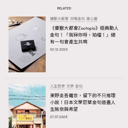
RELATED
優獸大都會
共嗚金句
身心靈
《優獸大都會Zootopia》經典動人
金句！「我冧你呀，拍檔！」總
有一句會產生共鳴
03.12.2025
人生哲學
文學
金句
東野圭吾離世，留下的不只推理
小說！日本文學巨擘金句道盡人
生無奈與希望
27.07.2026