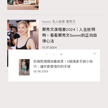
Sammi
名人故事
鄭秀文
鄭秀文演唱會2024｜人生迷惘
時，看看鄭秀文Sammi的正向自
律心法
13.07.2024
私藏的顯
別再用酒精消毒皮革！6個清潔手袋小技
巧，讓你更愛惜你的手袋
02.06.2025
Wellness
24.19k views
尖沙咀美食2026｜打卡必去特色餐廳、海景
RECOMMENDED