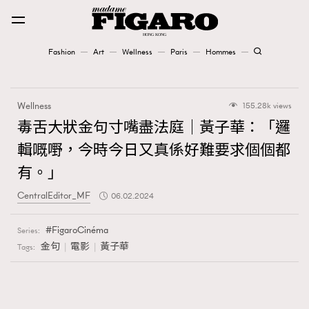
Fashion
Art
Wellness
Paris
Hommes
Fashion
Wellness
155.28k views
Art
毒舌大狀金句寸嘴盡法庭｜黃子華：「邏
輯嘅嘢，今時今日又真係好難要求個個都
Wellness
有。」
Karena Lam is On Our Cover
CentralEditor_MF
06.02.2024
Paris
FigaroCinéma
Series:
金句
電影
黃子華
Tags:
Hommes