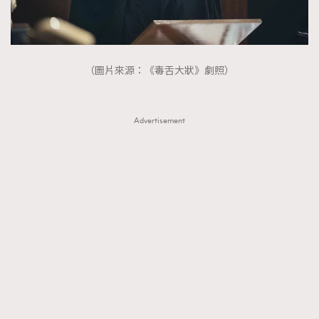
About us
Collaboration Opportunity
Disclaimer
Privacy
New Media Group
|
Madame Figaro editions:
France
|
Greece
|
Japan
|
Portugal
|
Spain
（圖片來源：《毒舌大狀》劇照）
Advertisement