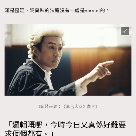
EmpowerF
FashionWeek
FigaroAesthetic
滿是歪理、銅臭味的法庭沒有一處是correct的。
（圖片來源：《毒舌大狀》劇照）
「邏輯嘅嘢，今時今日又真係好難要
求個個都有。」