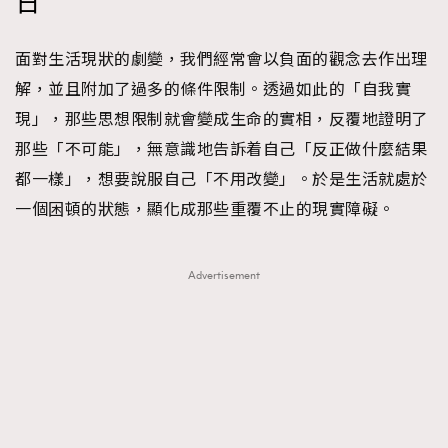
日
FigaroTalk
48
FigaroWatch
83
面對生活現狀的劇變，我們經常會以負面的觀念去作出理
Grooming&Fitness
38
解，並且附加了過多的條件限制。透過如此的「自我實
HommesFashion
2
現」，那些思想限制就會變成生命的實相，反覆地證明了
HommeStyle
132
那些「不可能」，無意識地告訴着自己「反正做什麼結果
NoBagNoLife
349
都一樣」，想要說服自己「不用改變」。於是生活就處於
People
53
一個困頓的狀態，顯化成那些重覆不止的現實障礙。
#FigaroIssue 專訪陳漢娜Hanna與Takuro｜模特
TheFrenchWay
145
情侶談愛情
VAxChowSangSang
4
Advertisement
WatchesWonder&Beyond
21
WatchesWonder&Beyond
1
向ChanelN°5致敬
1
大時代小事情
42
時尚熱話
537
時尚配飾
297