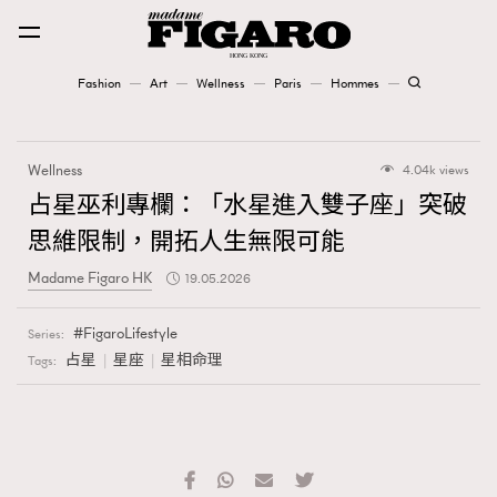
Fashion
Art
Wellness
Paris
Hommes
Fashion
Wellness
4.04k views
Art
占星巫利專欄：「水星進入雙子座」突破
思維限制，開拓人生無限可能
Wellness
Madame Figaro HK
19.05.2026
Karena Lam is On Our Cover
FigaroLifestyle
Series:
Paris
占星
星座
星相命理
Tags:
Hommes