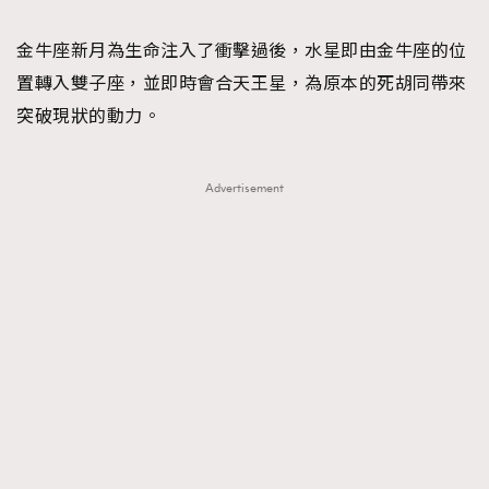
TRENDING
金牛座新月為生命注入了衝擊過後，水星即由金牛座的位
#FigaroExhibition 群星力撐MF X Leung Mo《See
AFrenchMind
3
置轉入雙子座，並即時會合天王星，為原本的死胡同帶來
You In My Dream》展覽
DressLikeAParisienne
1
突破現狀的動力。
EmpowerF
103
FashionWeek
191
Advertisement
FigaroAesthetic
308
FigaroAstrology
416
FigaroBeauty
424
FigaroBeautyRitual
7
FigaroCeleb
547
#FigaroExhibition Wyman 揭曉 Figaro Exhibition
FigaroCinéma
281
第二站！
FigaroDigitalCover
17
FigaroExhibition
12
FigaroExpert
1