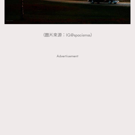
（圖片來源：IG@spacismss）
Advertisement