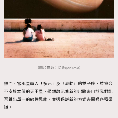
About us
Collaboration Opportunity
Disclaimer
Privacy
New Media Group
|
Madame Figaro editions:
France
|
Greece
|
Japan
|
Portugal
|
Spain
（圖片來源：IG@spacismss）
然而，當水星轉入「多元」及「流動」的雙子座，並會合
不安於本份的天王星，顯然啟示着新的出路來自於我們能
否跳出單一的線性思維，並透過嶄新的方式去開通各種渠
道。