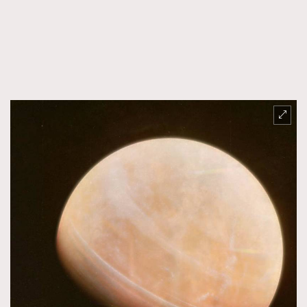
時裝心理學
2
當巨蟹座遇上處女座 Tyson Yoshi x 林家謙
煲劇日常
334
玩物壯志
1
本人已詳閱並同意遵守本文列明條款及細則。 請瀏覽
(
nmg.com.hk/privacy
) 閱讀本公司的私隱政策聲明。
本人願意接收新傳媒集團的最新消息及其他宣傳資訊，本人同意
新傳媒集團使用本人的個人資料於任何推廣用途。