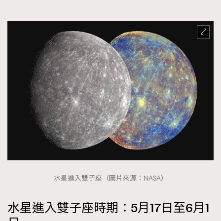
FigaroFrancais
41
FigaroGadget
1
FigaroHealth
647
FigaroHub
128
FigaroIcon
68
法國五月French May專訪四位香港文藝代表
FigaroInsight
156
FigaroIssue
271
FigaroJewellery
87
FigaroLifestyle
230
FigaroLove
89
FigaroMasterclass
20
FigaroMusic
90
水星進入雙子座（圖片來源：NASA）
FigaroStyle
89
#FigaroIssue 容祖兒封面專訪｜追逐歌手夢
水星進入雙子座時期：5月17日至6月1
FigaroSubculture
14