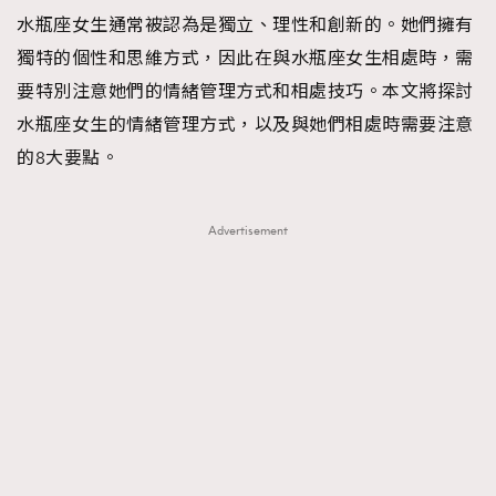
水瓶座女生通常被認為是獨立、理性和創新的。她們擁有
TRENDING
獨特的個性和思維方式，因此在與水瓶座女生相處時，需
#FigaroExhibition 群星力撐MF X Leung Mo《See
AFrenchMind
3
要特別注意她們的情緒管理方式和相處技巧。本文將探討
You In My Dream》展覽
DressLikeAParisienne
1
水瓶座女生的情緒管理方式，以及與她們相處時需要注意
EmpowerF
103
的8大要點。
FashionWeek
191
FigaroAesthetic
308
Advertisement
FigaroAstrology
416
FigaroBeauty
424
FigaroBeautyRitual
7
FigaroCeleb
547
#FigaroExhibition Wyman 揭曉 Figaro Exhibition
FigaroCinéma
281
第二站！
FigaroDigitalCover
17
FigaroExhibition
12
FigaroExpert
1