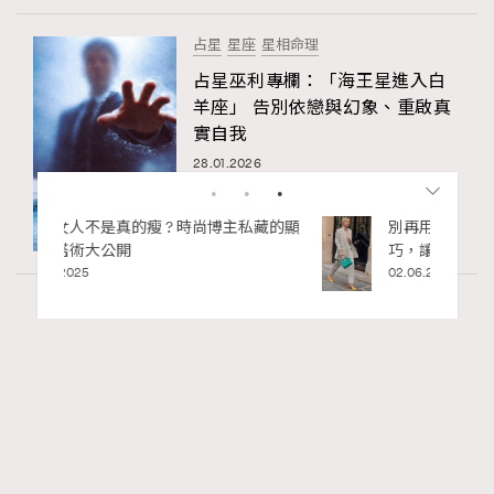
占星
星座
星相命理
占星巫利專欄：「海王星進入白
羊座」 告別依戀與幻象、重啟真
實自我
28.01.2026
私藏的顯
別再用酒精消毒皮革！6個清潔手袋小技
巧，讓你更愛惜你的手袋
02.06.2025
Wellness
70 views
2026年8月每周星座運程【8月9日至8月15
RECOMMENDED
日】
莎拉
07.08.2026