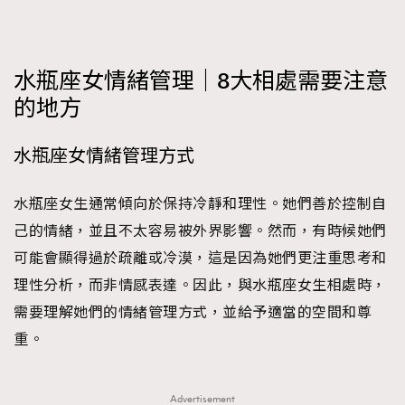
FigaroFrancais
41
FigaroGadget
1
FigaroHealth
647
水瓶座女情緒管理｜8大相處需要注意
FigaroHub
的地方
128
FigaroIcon
68
法國五月French May專訪四位香港文藝代表
水瓶座女情緒管理方式
FigaroInsight
156
FigaroIssue
271
水瓶座女生通常傾向於保持冷靜和理性。她們善於控制自
FigaroJewellery
87
己的情緒，並且不太容易被外界影響。然而，有時候她們
FigaroLifestyle
230
可能會顯得過於疏離或冷漠，這是因為她們更注重思考和
FigaroLove
89
理性分析，而非情感表達。因此，與水瓶座女生相處時，
FigaroMasterclass
20
需要理解她們的情緒管理方式，並給予適當的空間和尊
FigaroMusic
90
重。
FigaroStyle
89
#FigaroIssue 容祖兒封面專訪｜追逐歌手夢
FigaroSubculture
14
Advertisement