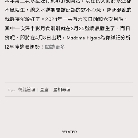
本年第二次水星逆行於4月1號開始，現在的人對於水逆都
不感陌生，總之水逆期間該延誤的就不心急，會起混亂的
就靜待沉澱好了。2024年一共有六次日蝕和六次月蝕，
其中一次深半影月食剛剛就在3月25號凌晨發生了，而日
食呢，即將在4月8日出現，Madame Figaro為你詳細分析
12星座整體運勢！
閱讀更多
情緒管理
星座
星相命理
Tags:
RELATED