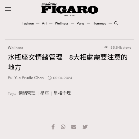
Fashion
Art
Wellness
Paris
Hommes
Fashion
Wellness
86.84k views
Art
水瓶座女情緒管理｜8大相處需要注意的
地方
Wellness
Pui Yue Prudie Chan
09.04.2024
Karena Lam is On Our Cover
情緒管理
星座
星相命理
Tags:
Paris
Hommes