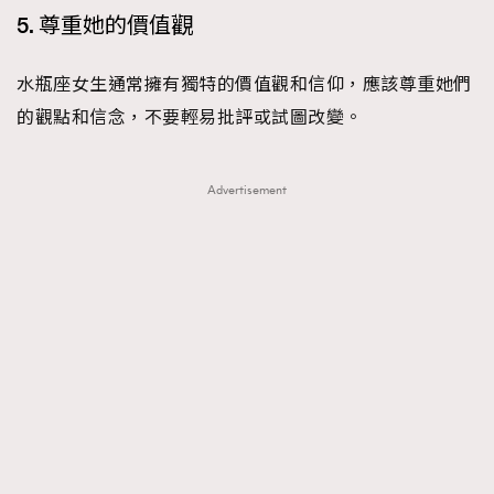
5. 尊重她的價值觀
About us
Collaboration Opportunity
Disclaimer
Privacy
New Media Group
|
Madame Figaro editions:
France
|
Greece
水瓶座女生通常擁有獨特的價值觀和信仰，應該尊重她們
|
Japan
|
Portugal
|
Spain
的觀點和信念，不要輕易批評或試圖改變。
Advertisement