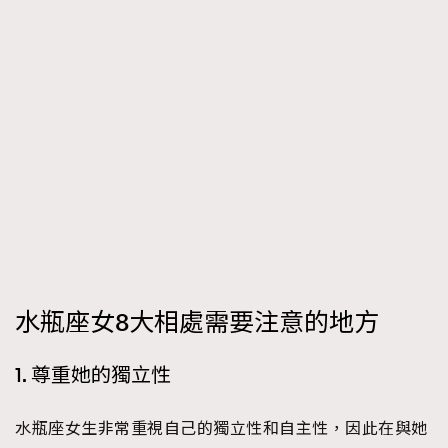
FigaroTalk
48
FigaroWatch
83
Grooming&Fitness
38
HommesFashion
2
HommeStyle
132
NoBagNoLife
349
People
53
#FigaroIssue 專訪陳漢娜Hanna與Takuro｜模特
TheFrenchWay
145
情侶談愛情
VAxChowSangSang
4
WatchesWonder&Beyond
21
WatchesWonder&Beyond
水瓶座女8大相處需要注意的地方
1
向ChanelN°5致敬
1
1. 尊重她的獨立性
大時代小事情
42
時尚熱話
537
水瓶座女生非常重視自己的獨立性和自主性，因此在與她
時尚配飾
297