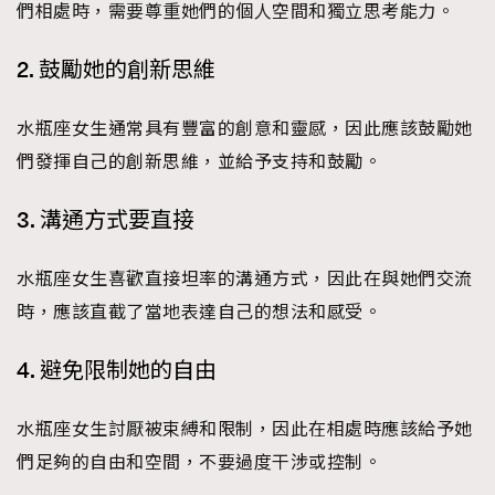
們相處時，需要尊重她們的個人空間和獨立思考能力。
時裝心理學
2
當巨蟹座遇上處女座 Tyson Yoshi x 林家謙
煲劇日常
334
2. 鼓勵她的創新思維
玩物壯志
1
水瓶座女生通常具有豐富的創意和靈感，因此應該鼓勵她
們發揮自己的創新思維，並給予支持和鼓勵。
3. 溝通方式要直接
水瓶座女生喜歡直接坦率的溝通方式，因此在與她們交流
本人已詳閱並同意遵守本文列明條款及細則。 請瀏覽
時，應該直截了當地表達自己的想法和感受。
(
nmg.com.hk/privacy
) 閱讀本公司的私隱政策聲明。
本人願意接收新傳媒集團的最新消息及其他宣傳資訊，本人同意
4. 避免限制她的自由
新傳媒集團使用本人的個人資料於任何推廣用途。
水瓶座女生討厭被束縛和限制，因此在相處時應該給予她
們足夠的自由和空間，不要過度干涉或控制。