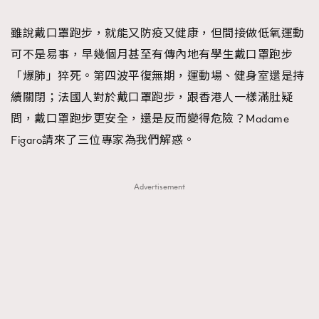
TRENDING
雖說戴口罩跑步，就能又防疫又健康，但間接做低氧運動
#FigaroExhibition 群星力撐MF X Leung Mo《See
AFrenchMind
3
可不是易事，早幾個月甚至有傳內地有學生戴口罩跑步
You In My Dream》展覽
DressLikeAParisienne
1
「爆肺」猝死。第四波平復無期，運動場、健身室還是持
EmpowerF
103
續關閉；法國人對於戴口罩跑步，跟香港人一樣滿肚疑
FashionWeek
191
問，戴口罩跑步更安全，還是反而變得危險？Madame
FigaroAesthetic
308
Figaro請來了三位專家為我們解惑。
FigaroAstrology
415
FigaroBeauty
424
Advertisement
FigaroBeautyRitual
7
FigaroCeleb
547
#FigaroExhibition Wyman 揭曉 Figaro Exhibition
FigaroCinéma
281
第二站！
FigaroDigitalCover
17
FigaroExhibition
12
FigaroExpert
1