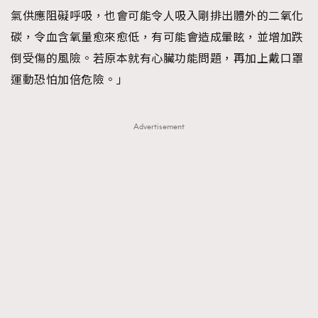
氣供應阻礙呼吸，也會可能令人吸入剛排出體外的二氧化
碳，令血含氧量愈來愈低，有可能會造成暈眩，並增加跌
倒受傷的風險。若原本就有心臟功能問題，再加上戴口罩
運動恐怕加倍危險。」
TRENDING
Advertisement
AFrenchMind
DressLikeAParisienne
EmpowerF
FashionWeek
FigaroAesthetic