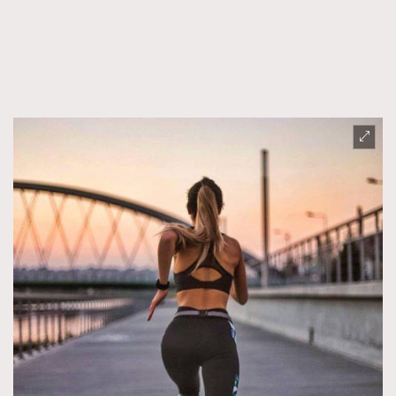
FigaroFrancais
41
FigaroGadget
1
FigaroHealth
647
FigaroHub
128
FigaroIcon
68
法國五月French May專訪四位香港文藝代表
FigaroInsight
156
FigaroIssue
271
FigaroJewellery
87
FigaroLifestyle
230
FigaroLove
89
FigaroMasterclass
20
FigaroMusic
90
FigaroStyle
89
#FigaroIssue 容祖兒封面專訪｜追逐歌手夢
FigaroSubculture
14