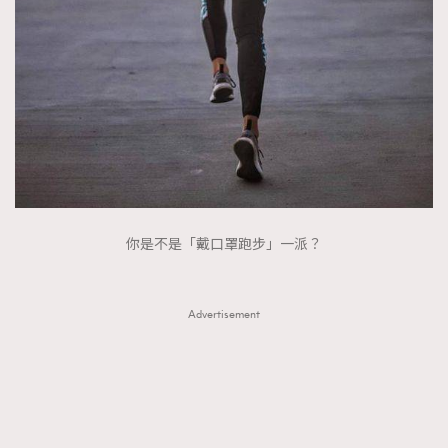
FigaroTalk
48
FigaroWatch
83
Grooming&Fitness
38
HommesFashion
2
HommeStyle
132
NoBagNoLife
349
People
53
#FigaroIssue 專訪陳漢娜Hanna與Takuro｜模特
TheFrenchWay
145
情侶談愛情
你是不是「戴口罩跑步」一派？
VAxChowSangSang
4
WatchesWonder&Beyond
21
WatchesWonder&Beyond
Advertisement
1
向ChanelN°5致敬
1
大時代小事情
42
時尚熱話
537
時尚配飾
297