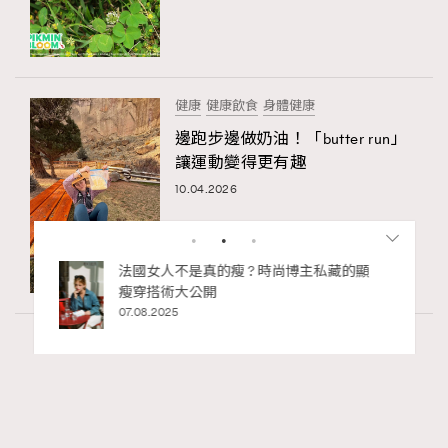
健康
健康飲食
身體健康
邊跑步邊做奶油！「butter run」
讓運動變得更有趣
10.04.2026
私藏的顯
別再用酒精消毒皮革！6個清潔手袋小技
巧，讓你更愛惜你的手袋
02.06.2025
Wellness
24.06k views
尖沙咀美食2026｜打卡必去特色餐廳、海景
RECOMMENDED