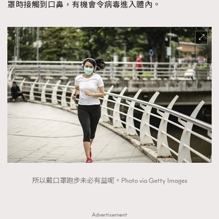
罩時接觸到口鼻，有機會令病毒進入體內。
About us
Collaboration Opportunity
Disclaimer
Privacy
New Media Group
|
Madame Figaro editions:
France
|
Greece
|
Japan
|
Portugal
|
Spain
所以戴口罩跑步未必有益呢。Photo via Getty Images
Advertisement