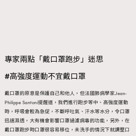
時裝心理學
2
當巨蟹座遇上處女座 Tyson Yoshi x 林家謙
煲劇日常
334
玩物壯志
1
專家兩點「戴口罩跑步」迷思
#高強度運動不宜戴口罩
本人已詳閱並同意遵守本文列明條款及細則。 請瀏覽
(
nmg.com.hk/privacy
) 閱讀本公司的私隱政策聲明。
戴口罩的原意是保護自己和他人，但法國肺病學家Jean-
本人願意接收新傳媒集團的最新消息及其他宣傳資訊，本人同意
Philippe Santoni提醒道，我們進行跑步等中、高強度運動
新傳媒集團使用本人的個人資料於任何推廣用途。
時，呼吸會較為急促，不斷呼吐氣、汗水等水分，令口罩
迅速濕透，大有機會影響口罩過濾病毒的功能，另外，在
戴口罩跑步時口罩很容易移位，未洗手的情況下就調整口