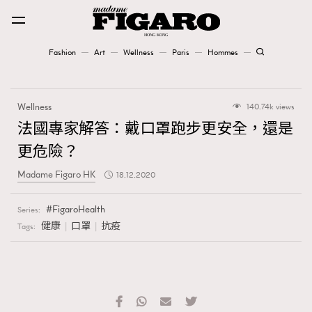
Fashion
Art
Wellness
Paris
Hommes
Fashion
Wellness
140.74k views
Art
法國專家解答：戴口罩跑步更安全，還是
更危險？
Wellness
Madame Figaro HK
18.12.2020
Karena Lam is On Our Cover
FigaroHealth
Series:
Paris
健康
口罩
抗疫
Tags:
Hommes