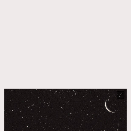
時裝心理學
2
當巨蟹座遇上處女座 Tyson Yoshi x 林家謙
煲劇日常
334
玩物壯志
1
本人已詳閱並同意遵守本文列明條款及細則。 請瀏覽
(
nmg.com.hk/privacy
) 閱讀本公司的私隱政策聲明。
本人願意接收新傳媒集團的最新消息及其他宣傳資訊，本人同意
新傳媒集團使用本人的個人資料於任何推廣用途。