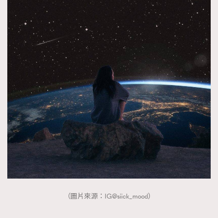
About us
Collaboration Opportunity
Disclaimer
Privacy
New Media Group
|
Madame Figaro editions:
France
|
Greece
|
Japan
|
Portugal
|
Spain
（圖片來源：IG@siick_mood）