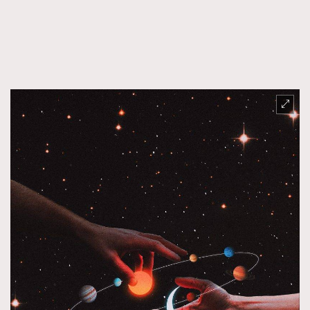
TRENDING
AFrenchMind
DressLikeAParisienne
EmpowerF
FashionWeek
FigaroAesthetic