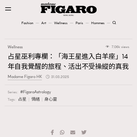
Fashion
Art
Wellness
Paris
Hommes
Fashion
Wellness
7.06k views
Art
占星巫利專欄：「海王星進入白羊座」14
年自我覺醒的旅程、活出不受操縱的真我
Wellness
Madame Figaro HK
31.03.2025
Karena Lam is On Our Cover
FigaroAstrology
Series:
Paris
占星
情緒
身心靈
Tags:
Hommes