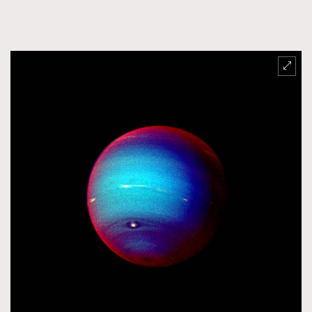
FigaroFrancais
41
FigaroGadget
1
FigaroHealth
647
FigaroHub
128
FigaroIcon
68
法國五月French May專訪四位香港文藝代表
FigaroInsight
156
FigaroIssue
271
FigaroJewellery
87
FigaroLifestyle
230
FigaroLove
89
FigaroMasterclass
20
FigaroMusic
90
FigaroStyle
89
#FigaroIssue 容祖兒封面專訪｜追逐歌手夢
FigaroSubculture
14