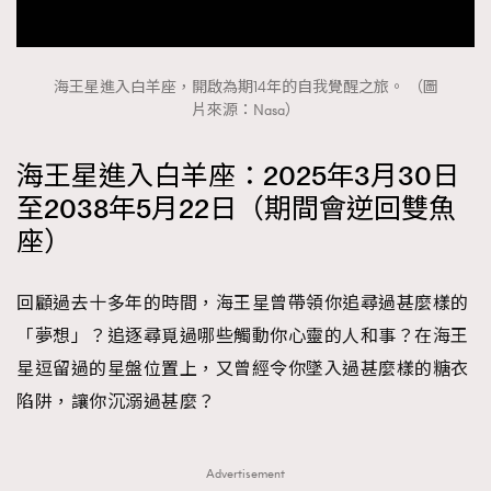
FigaroTalk
48
FigaroWatch
83
Grooming&Fitness
38
海王星進入白羊座，開啟為期14年的自我覺醒之旅。 （圖
HommesFashion
2
片來源：Nasa）
HommeStyle
132
海王星進入白羊座：2025年3月30日
NoBagNoLife
349
至2038年5月22日（期間會逆回雙魚
People
53
座）
#FigaroIssue 專訪陳漢娜Hanna與Takuro｜模特
TheFrenchWay
145
情侶談愛情
VAxChowSangSang
4
回顧過去十多年的時間，海王星曾帶領你追尋過甚麼樣的
WatchesWonder&Beyond
21
「夢想」？追逐尋覓過哪些觸動你心靈的人和事？在海王
WatchesWonder&Beyond
1
星逗留過的星盤位置上，又曾經令你墜入過甚麼樣的糖衣
向ChanelN°5致敬
1
陷阱，讓你沉溺過甚麼？
大時代小事情
42
時尚熱話
537
Advertisement
時尚配飾
297