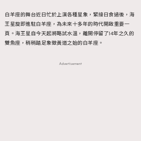
TRENDING
白羊座的舞台近日忙於上演各種星象，緊接日食過後，海
#FigaroExhibition 群星力撐MF X Leung Mo《See
AFrenchMind
3
王星旋即進駐白羊座，為未來十多年的時代開啟重要一
You In My Dream》展覽
DressLikeAParisienne
1
頁。海王星自今天起將略試水溫，離開停留了14年之久的
EmpowerF
103
雙魚座，稍稍踏足象徵黃道之始的白羊座。
FashionWeek
191
FigaroAesthetic
308
Advertisement
FigaroAstrology
416
FigaroBeauty
424
FigaroBeautyRitual
7
FigaroCeleb
547
#FigaroExhibition Wyman 揭曉 Figaro Exhibition
FigaroCinéma
281
第二站！
FigaroDigitalCover
17
FigaroExhibition
12
FigaroExpert
1