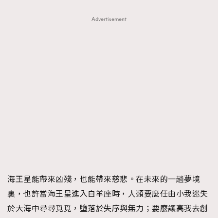
Advertisement
海王星能帶來凶殘，也能帶來慈悲。在未來的一趟夢境
裏，也許當海王星進入白羊座時，人類要麼任由小我迷失
於大海中尋尋覓覓，墮落於失序與無力；要麼讓高我去創