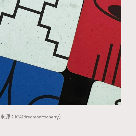
源：IG@dreamonitacherry）