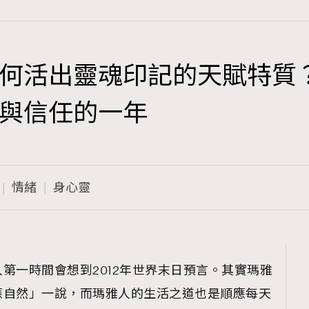
何活出靈魂印記的天賦特質
TRENDING
與信任的一年
3
AFrenchMind
1
DressLikeAParisienne
情緒
身心靈
103
EmpowerF
191
FashionWeek
308
FigaroAesthetic
第一時間會想到2012年世界末日預言。其實瑪雅
應自然」一說，而瑪雅人的生活之道也是順應每天