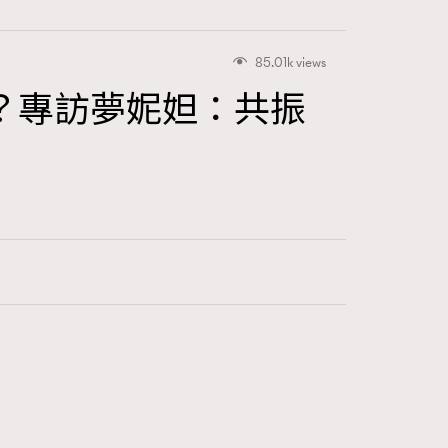
85.01k views
？專訪夢妮妲：共振
416
FigaroAstrology
424
FigaroBeauty
7
FigaroBeautyRitual
547
FigaroCeleb
281
FigaroCinéma
17