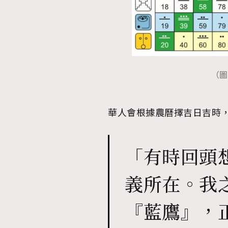
（圖片
華人會根據農曆擇吉日吉時
「有時回頭
義所在。我
『藍鷹』，