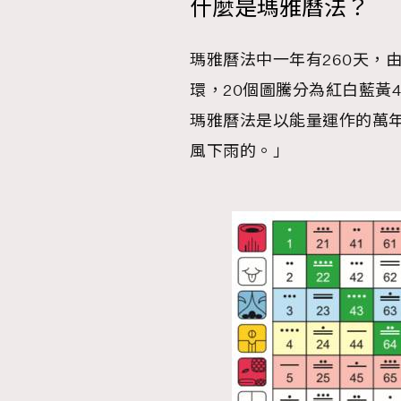
什麼是瑪雅曆法？
AFrenchMind
D
瑪雅曆法中一年有260天，由
環，20個圖騰分為紅白藍黃
瑪雅曆法是以能量運作的萬
風下雨的。」