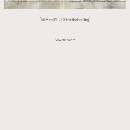
（圖片來源：IG@althahealing）
Advertisement