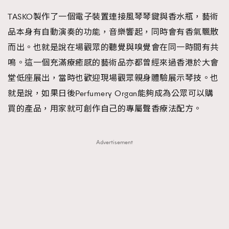
TASKO製作了一個電子裝置連接風琴琴鍵與香水瓶，藝術
品本身有自動演奏的功能，音樂響起，同時會有香氣飄散
而出。也就是說在場觀眾的聽覺與嗅覺會在同一時間有共
鳴。這一個充滿療癒感的藝術品亦都曾經來過香港於大會
堂低座展出，當時也歡迎現場觀眾親身體驗展示琴技。也
就是說，如果日後Perfumery Organ能夠成為公眾可以購
買的產品，用家就可創作自己的專屬聲香療法配方。
Advertisement