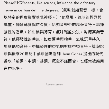
Piesse相信“scents, like sounds, influence the olfactory
AFrenchMind
DressLikeAParisienne
nerve in certain definite degrees.（氣味就如聲音一樣，會
EmpowerF
FashionWeek
FigaroAesthetic
以特定的程度影響嗅覺神經。）”他發現，氣味的輕盈與
厚重、揮發速度與持久度，恰如音樂中的高低音符。高揮
發性的香氣，如柑橘與薄荷，氣味輕盈尖銳，對應高頻音
符。低揮發性的香氣，如廣藿香與檀香，氣味沉重持久，
對應低頻音符。中揮發性的香氣則對應中頻音符。這與說
法與後來20世紀中葉法國調香師 Jean Carles 提出的現代
香水「前調、中調、基調」概念不謀而合，也經常被應用
在香水學。
Advertisement