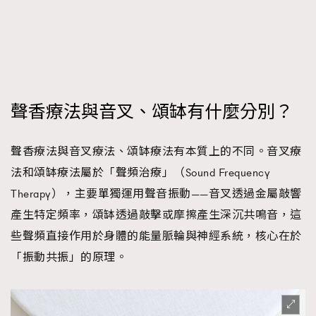
時裝心理學
2
當巨蟹座遇上處女座 Tyson Yoshi x 林家謙
煲劇日常
334
玩物壯志
1
聲香療法與音叉、頌缽有什麼分別？
聲香療法與音叉療法、頌缽療法有本質上的不同。音叉療
法和頌缽療法屬於「聲頻治療」（Sound Frequency
Therapy），主要單獨運用聲音振動——音叉透過金屬敲響
本人已詳閱並同意遵守本文列明條款及細則。 請瀏覽
(
nmg.com.hk/privacy
) 閱讀本公司的私隱政策聲明。
產生特定頻率，頌缽透過敲擊或摩擦產生深沉共鳴音，這
本人願意接收新傳媒集團的最新消息及其他宣傳資訊，本人同意
些聲頻直接作用於身體的能量脈輪與神經系統，核心在於
新傳媒集團使用本人的個人資料於任何推廣用途。
「振動共振」的原理。