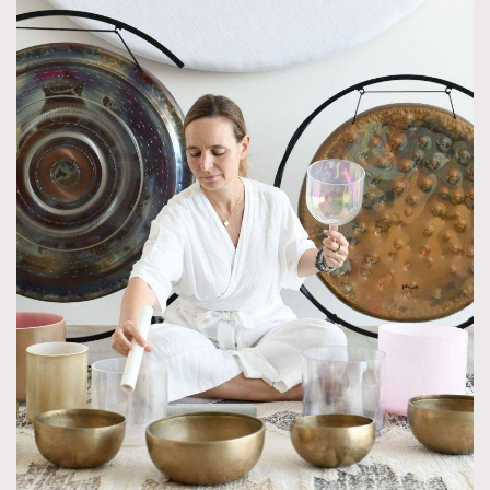
About us
Collaboration Opportunity
Disclaimer
Privacy
New Media Group
|
Madame Figaro editions:
France
|
Greece
|
Japan
|
Portugal
|
Spain