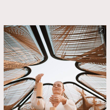
FigaroFrancais
41
FigaroGadget
1
FigaroHealth
647
FigaroHub
128
FigaroIcon
68
法國五月French May專訪四位香港文藝代表
FigaroInsight
156
FigaroIssue
271
FigaroJewellery
87
FigaroLifestyle
230
FigaroLove
89
FigaroMasterclass
20
FigaroMusic
90
FigaroStyle
89
#FigaroIssue 容祖兒封面專訪｜追逐歌手夢
FigaroSubculture
14