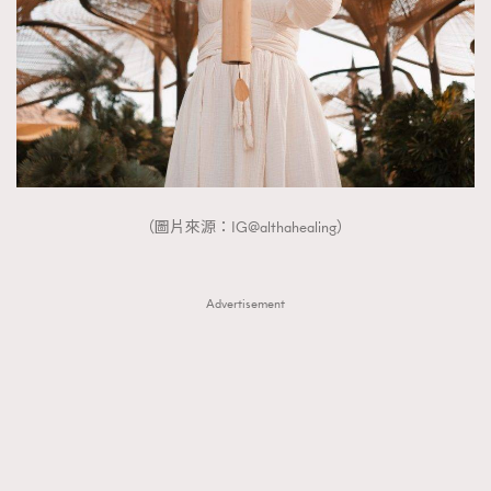
FigaroTalk
48
FigaroWatch
83
Grooming&Fitness
38
HommesFashion
2
HommeStyle
132
NoBagNoLife
349
People
53
（圖片來源：IG@althahealing）
#FigaroIssue 專訪陳漢娜Hanna與Takuro｜模特
TheFrenchWay
145
情侶談愛情
VAxChowSangSang
4
Advertisement
WatchesWonder&Beyond
21
WatchesWonder&Beyond
1
向ChanelN°5致敬
1
大時代小事情
42
時尚熱話
537
時尚配飾
297