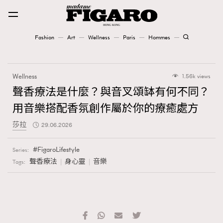
Fashion
Art
Wellness
Paris
Hommes
Fashion
Wellness
1.56k views
Art
聲香療法是什麼？與音叉頌缽有何不同？
用音樂搭配香氛創作屬於你的療癒處方
Wellness
莎拉
29.06.2026
Karena Lam is On Our Cover
FigaroLifestyle
Series:
Paris
聲香療法
身心靈
音樂
Tags:
Hommes