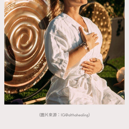
（圖片來源：IG@althahealing）
TRENDING