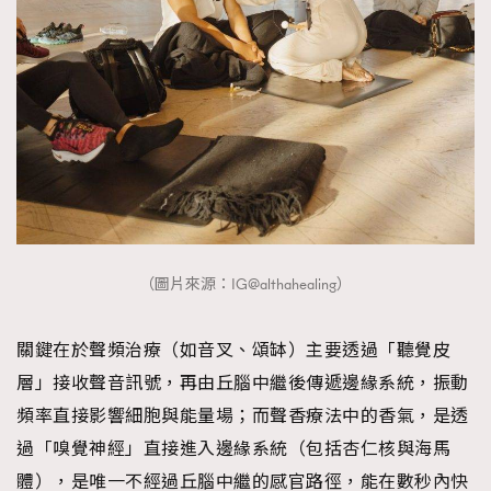
（圖片來源：IG@althahealing）
關鍵在於聲頻治療（如音叉、頌缽）主要透過「聽覺皮
層」接收聲音訊號，再由丘腦中繼後傳遞邊緣系統，振動
頻率直接影響細胞與能量場；而聲香療法中的香氣，是透
過「嗅覺神經」直接進入邊緣系統（包括杏仁核與海馬
體），是唯一不經過丘腦中繼的感官路徑，能在數秒內快