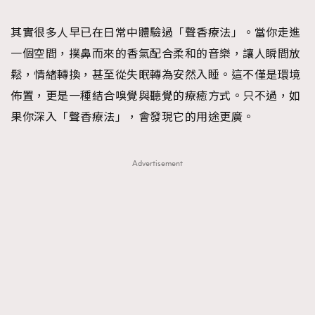
TRENDING
其實很多人早已在日常中體驗過「聲香療法」。當你走進
#FigaroExhibition 群星力撐MF X Leung Mo《See
AFrenchMind
3
一個空間，撲鼻而來的香氣配合柔和的音樂，讓人瞬間放
You In My Dream》展覽
DressLikeAParisienne
1
鬆，情緒轉換，甚至從失眠轉為安然入睡。這不僅是環境
EmpowerF
103
佈置，更是一種結合嗅覺與聽覺的療癒方式。只不過，如
FashionWeek
191
果你深入「聲香療法」，會發現它的用途更廣。
FigaroAesthetic
308
FigaroAstrology
416
Advertisement
FigaroBeauty
424
FigaroBeautyRitual
7
FigaroCeleb
547
#FigaroExhibition Wyman 揭曉 Figaro Exhibition
FigaroCinéma
281
第二站！
FigaroDigitalCover
17
FigaroExhibition
12
FigaroExpert
1