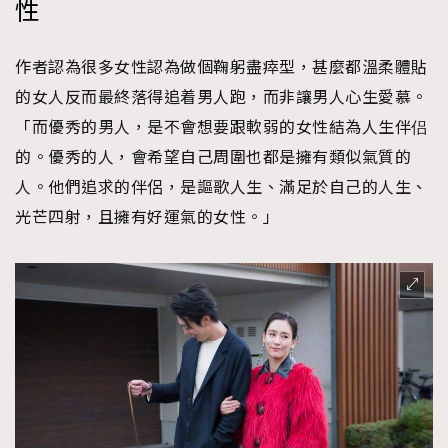
性
時裝心理學
2
當巨蟹座遇上處女座 Tyson Yoshi x 林家謙
煲劇日常
334
作者認為很多女性認為做個鞠躬盡瘁型，甚麼都溫柔體貼
玩物壯志
1
的女人反而最終落得追着男人跑，而非讓男人心生愛慕。
「而優秀的男人，是不會想要跟軟弱的女性結為人生伴侣
的。優秀的人，會希望自己周圍也都是擁有類似氣質的
人。他們追求的伴侶，是謳歌人生、滿足於自己的人生、
光芒四射，且擁有好運氣的女性。」
本人已詳閱並同意遵守本文列明條款及細則。 請瀏覽
(
nmg.com.hk/privacy
) 閱讀本公司的私隱政策聲明。
本人願意接收新傳媒集團的最新消息及其他宣傳資訊，本人同意
新傳媒集團使用本人的個人資料於任何推廣用途。