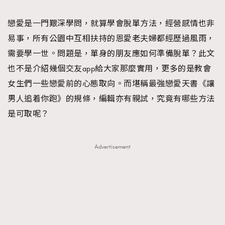
TRENDING
戀愛是一門艱深學問，就算學會脫單方法，經營感情也非
#FigaroExhibition 群星力撐MF X Leung Mo《See
AFrenchMind
3
易事，所有公園中互相扶持的恩愛老夫婦都經歷過風雨，
You In My Dream》展覽
DressLikeAParisienne
1
需要學一世。問題是，單身的朋友應如何準備脫單？此文
EmpowerF
103
也不是介紹幾個交友app給大家那麼實用，更多的是教會
FashionWeek
191
女生們一些戀愛前的心態取向。而堪稱最強戀愛天書《讓
FigaroAesthetic
308
男人追着你跑》的規條，編輯亦有親試，究竟有哪些方法
FigaroAstrology
416
是可取呢？
FigaroBeauty
424
FigaroBeautyRitual
7
Advertisement
FigaroCeleb
547
#FigaroExhibition Wyman 揭曉 Figaro Exhibition
FigaroCinéma
281
第二站！
FigaroDigitalCover
17
FigaroExhibition
12
FigaroExpert
1