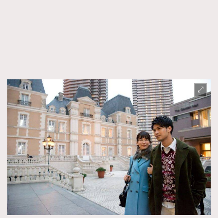
FigaroFrancais
41
FigaroGadget
1
FigaroHealth
647
FigaroHub
128
FigaroIcon
68
法國五月French May專訪四位香港文藝代表
FigaroInsight
156
FigaroIssue
271
FigaroJewellery
87
FigaroLifestyle
230
FigaroLove
89
FigaroMasterclass
20
FigaroMusic
90
FigaroStyle
89
#FigaroIssue 容祖兒封面專訪｜追逐歌手夢
FigaroSubculture
14