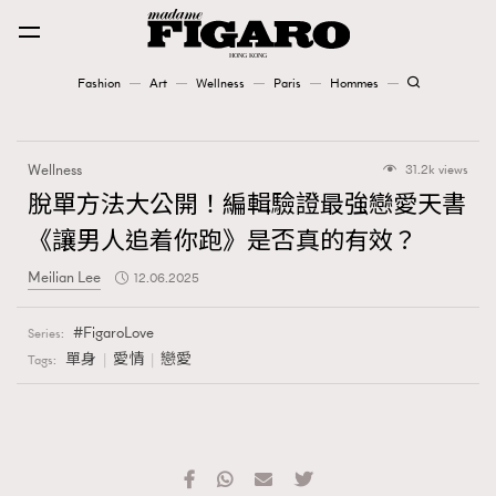
Fashion
Art
Wellness
Paris
Hommes
Fashion
Wellness
31.2k views
Art
脫單方法大公開！編輯驗證最強戀愛天書
《讓男人追着你跑》是否真的有效？
Wellness
Meilian Lee
12.06.2025
Karena Lam is On Our Cover
FigaroLove
Series:
Paris
單身
愛情
戀愛
Tags:
Hommes