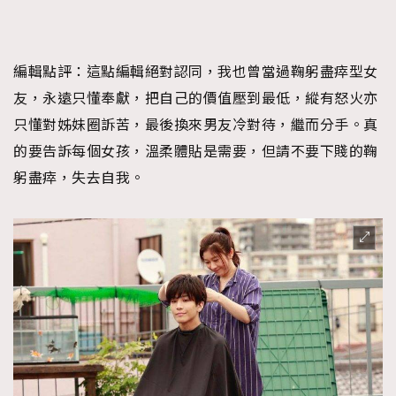
編輯點評：
這點編輯絕對認同，我也曾當過鞠躬盡瘁型女
友，永遠只懂奉獻，把自己的價值壓到最低，縱有怒火亦
只懂對姊妹圈訴苦，最後換來男友冷對待，繼而分手。真
的要告訴每個女孩，溫柔體貼是需要，但請不要下賤的鞠
躬盡瘁，失去自我。