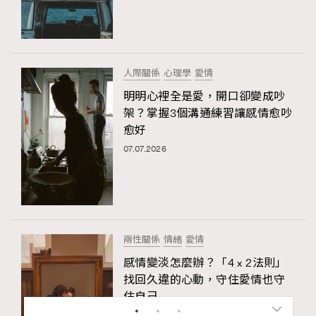
人際關係
心理學
愛情
明明心裡全是愛，開口卻變成吵
架？掌握3個溝通練習讓感情愈吵
愈好
07.07.2026
兩性關係
情緒
愛情
感情變淡怎麼辦？「4 x 2法則」
找回久違的心動，守住愛情也守
住自己
17.06.2026