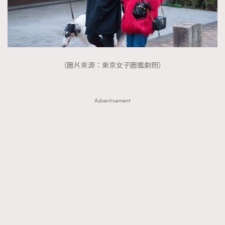
About us
Collaboration Opportunity
Disclaimer
Privacy
New Media Group
|
Madame Figaro editions:
France
|
Greece
|
Japan
|
Portugal
|
Spain
（圖片來源：東京女子圖鑑劇照）
Advertisement