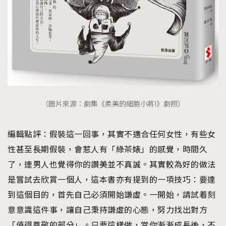
（圖片來源：劇集《柔美的細胞小將1》劇照）
編輯點評：
假裝這一回事，其實不適合任何女性，有些女
TRENDING
性甚至長期假裝，會惹人有「綠茶婊」的感覺，時間久
了，連男人也覺得你的讚美並不真誠。其實較為好的做法
AFrenchMind
DressLikeAParisienne
是嘗試去欣賞一個人，這本書亦有提到的一項技巧：要達
EmpowerF
FashionWeek
FigaroAesthetic
到這個目的，首先自己必須開始謙虛。一開始，請試着刻
意意識這件事，讓自己秉持謙虛的心態，努力找出對方
「值得尊敬的部分」。只要這樣做，當你漸漸成長後，不