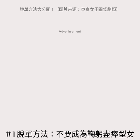
FigaroTalk
48
脫單方法大公開！（圖片來源：東京女子圖鑑劇照）
FigaroWatch
83
Grooming&Fitness
38
HommesFashion
2
Advertisement
HommeStyle
132
NoBagNoLife
349
People
53
#FigaroIssue 專訪陳漢娜Hanna與Takuro｜模特
TheFrenchWay
145
情侶談愛情
VAxChowSangSang
4
WatchesWonder&Beyond
21
WatchesWonder&Beyond
1
向ChanelN°5致敬
1
大時代小事情
42
時尚熱話
537
＃1 脫單方法：不要成為鞠躬盡瘁型女
時尚配飾
297