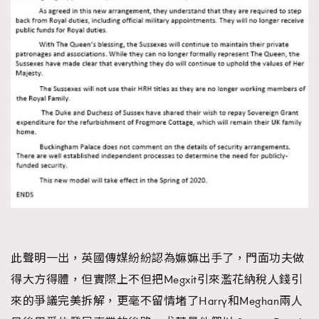
此聲明一出，英國傳媒紛紛認為嫲嫲出手了，門面功夫做
得大方得體，但實際上不但把Megxit引來濫花納稅人錢引
來的爭議完美拆解，更毫不留情堵了Harry和Meghan兩人