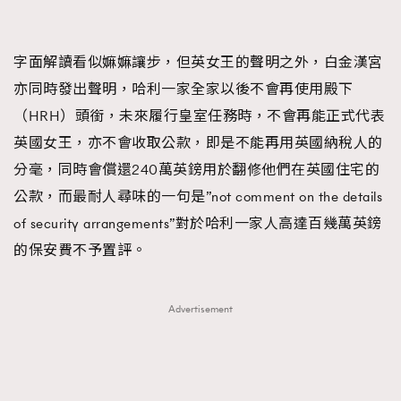
時裝心理學
2
當巨蟹座遇上處女座 Tyson Yoshi x 林家謙
煲劇日常
334
字面解讀看似嫲嫲讓步，但英女王的聲明之外，白金漢宮
玩物壯志
1
亦同時發出聲明，哈利一家全家以後不會再使用殿下
（HRH）頭銜，未來履行皇室任務時，不會再能正式代表
英國女王，亦不會收取公款，即是不能再用英國納稅人的
分毫，同時會償還240萬英鎊用於翻修他們在英國住宅的
公款，而最耐人尋味的一句是”not comment on the details
of security arrangements”對於哈利一家人高達百幾萬英鎊
本人已詳閱並同意遵守本文列明條款及細則。 請瀏覽
的保安費不予置評。
(
nmg.com.hk/privacy
) 閱讀本公司的私隱政策聲明。
本人願意接收新傳媒集團的最新消息及其他宣傳資訊，本人同意
新傳媒集團使用本人的個人資料於任何推廣用途。
Advertisement