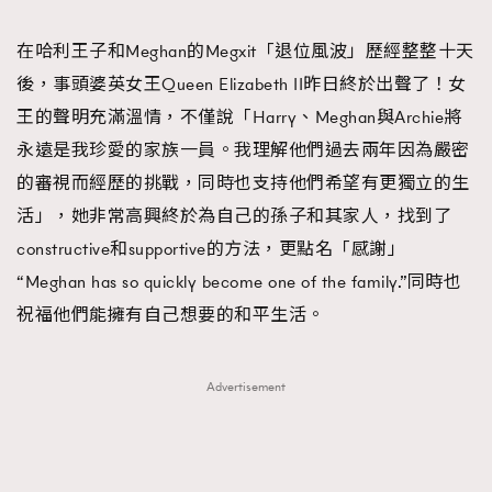
TRENDING
在哈利王子和Meghan的Megxit「退位風波」歷經整整十天
#FigaroExhibition 群星力撐MF X Leung Mo《See
AFrenchMind
3
後，事頭婆英女王Queen Elizabeth II昨日終於出聲了！女
You In My Dream》展覽
DressLikeAParisienne
1
王的聲明充滿溫情，不僅說「Harry、Meghan與Archie將
EmpowerF
103
永遠是我珍愛的家族一員。我理解他們過去兩年因為嚴密
FashionWeek
191
的審視而經歷的挑戰，同時也支持他們希望有更獨立的生
FigaroAesthetic
308
活」，她非常高興終於為自己的孫子和其家人，找到了
FigaroAstrology
416
constructive和supportive的方法，更點名「感謝」
FigaroBeauty
424
“Meghan has so quickly become one of the family.”同時也
FigaroBeautyRitual
7
祝福他們能擁有自己想要的和平生活。
FigaroCeleb
547
#FigaroExhibition Wyman 揭曉 Figaro Exhibition
FigaroCinéma
281
Advertisement
第二站！
FigaroDigitalCover
17
FigaroExhibition
12
FigaroExpert
1