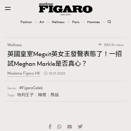
Fashion
Art
Wellness
Paris
Hommes
Fashion
Wellness
689.3k views
Art
英國皇室Megxit英女王發聲表態了！一招
試Meghan Markle是否真心？
Wellness
Madame Figaro HK
19.01.2020
Karena Lam is On Our Cover
FigaroCeleb
Series:
Paris
哈利王子
梅根
熱話
Tags:
Hommes