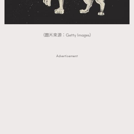
（圖片來源：Getty Images）
Advertisement