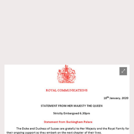
About us
Collaboration Opportunity
Disclaimer
Privacy
New Media Group
|
Madame Figaro editions:
France
|
Greece
|
Japan
|
Portugal
|
Spain