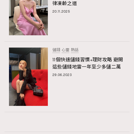
律凍齡之道
20.11.2025
儲錢
心靈
熱話
11個快速儲錢習慣+理財攻略 避開
這些儲錢地雷一年至少多儲二萬
29.06.2023