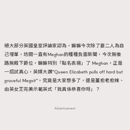
絕大部分英國皇室評論家認為，嫲嫲今次除了要二人為自
己埋單，坊間一直有Meghan的種種負面新聞，今次無後
路無殿下爵位，嫲嫲特別「點名表揚」了 Meghan，正是
一招試真心，英媒大讚”Queen Elizabeth pulls off hard but
graceful Megxit”，究竟是大家想多了，還是薑愈老愈辣、
由英女王完美示範英式「我真係恭喜你呀」？
Advertisement