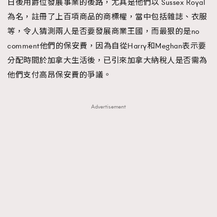
日後用爵位發展事業的後路，尤其是他們以 Sussex Royal
為名，註冊了上百項商品的商標權，當中包括雜誌、衣服
等，令人猜測兩人是否要發展商業王國，而最狠的是no
comment他們的保安費，因為自從Harry和Meghan表示要
分配時間於加拿大生活後，已引來加拿大納稅人是否需為
他們支付高昂保安費的爭議。
Advertisement