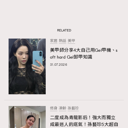
RELATED
家居
熱話
美甲
美甲師分享4大自己用Gel甲機、s
oft hard Gel卸甲知識
31.07.2026
修身
凍齡
孫藝珍
二度成為青龍影后！強大而獨立
成最迷人的底氣！孫藝珍5大超自