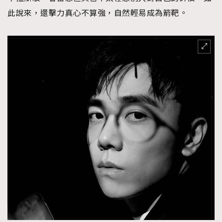
此說來，還擊力真心不算強，自然輕易成為箭靶。