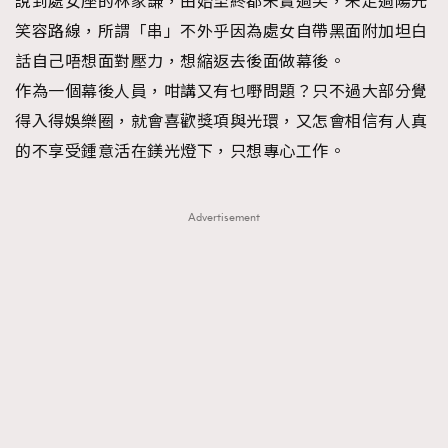
說到處女座的林家謙，由始至終都未賣過笑，未走過陽光
時裝心理學
2
笑容路線，所謂「串」不外乎因為處女自帶黑面附加坦白
當巨蟹座遇上處女座 Tyson Yoshi x 林家謙
煲劇日常
334
話自己唔想面對壓力，想縮返去後面做幕後。
玩物壯志
1
作為一個幕後人員，咁講又有乜嘢問題？只不過大部分覺
得入得娛樂圈，就會喜歡獎項與光環，又怎會相信有人真
的不享受鍾意活在鎂光燈下，只想專心工作。
Advertisement
本人已詳閱並同意遵守本文列明條款及細則。 請瀏覽
(
nmg.com.hk/privacy
) 閱讀本公司的私隱政策聲明。
本人願意接收新傳媒集團的最新消息及其他宣傳資訊，本人同意
新傳媒集團使用本人的個人資料於任何推廣用途。