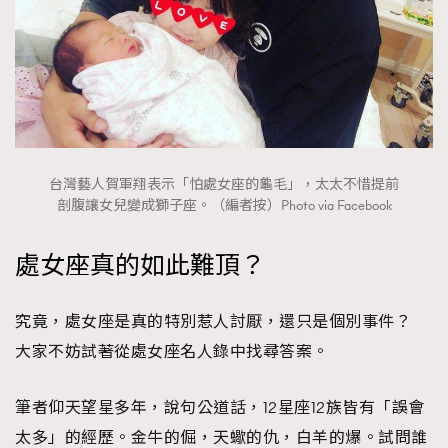
台灣藝人賀軍翔表示「怕處女座的龜毛」，太太不惜提前
剖腹讓女兒變成獅子座。（編者按）Photo via Facebook
處女座真的如此難頂？
究竟，處女座是真的特別惹人討厭，還只是個別事件？
大家不妨試著從處女座名人錄中找尋答案。
筆者仰天望星多年，說句公道話，12星座12族皆有「誤會
太多」的經歷。金牛的倔，天蠍的仇，白羊的爆。試問誰