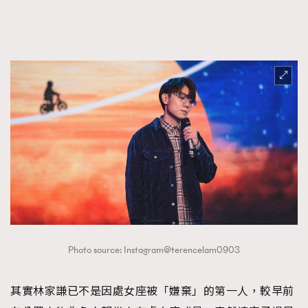
About us
Collaboration Opportunity
Disclaimer
Privacy
New Media Group
|
Madame Figaro editions:
France
|
Greece
|
Japan
|
Portugal
|
Spain
Photo source: Instagram@terencelam0903
其實林家謙已不是因處女座被「嫌棄」的第一人，較早前