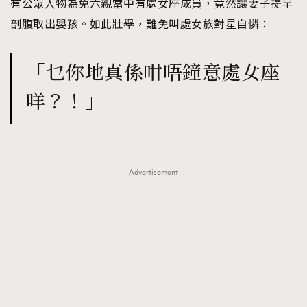
有公眾人物為免六親當中有處女座成員，竟然讓妻子提早
剖腹取出嬰孩。如此壯舉，難免叫處女族對星自憐：
「乜你地真係咁唔鐘意處女座
咩？！」
Advertisement