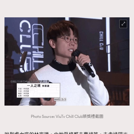
FigaroTalk
48
FigaroWatch
83
Grooming&Fitness
38
HommesFashion
2
HommeStyle
132
NoBagNoLife
349
People
53
#FigaroIssue 專訪陳漢娜Hanna與Takuro｜模特
TheFrenchWay
145
情侶談愛情
VAxChowSangSang
4
WatchesWonder&Beyond
21
WatchesWonder&Beyond
1
向ChanelN°5致敬
1
大時代小事情
42
Photo Source: ViuTv Chill Club頒獎禮截圖
時尚熱話
537
時尚配飾
297