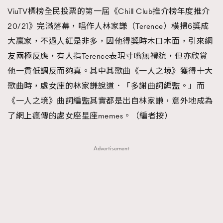
ViuTV標榜全民投票的第一屆《Chill Club推介榜年度推介
TRENDING
20/21》完滿落幕，唱作人林家謙（Terence）橫掃6獎成
#FigaroExhibition 群星力撐MF X Leung Mo《See
AFrenchMind
3
大贏家，不過人紅是非多，因他得獎時木口木面，引來網
You In My Dream》展覽
DressLikeAParisienne
1
友兩極反應，有人指Terence表現寸嘴無禮貌，但亦欣賞
EmpowerF
103
他一貫低調反而夠真。其中其歌曲《一人之境》獲得十大
FashionWeek
191
歌曲時，處女座的林家謙說道．「多謝曲詞編監。」而
FigaroAesthetic
308
《一人之境》曲詞編監其實都是出自林家謙，意外地成為
FigaroAstrology
417
了網上瘋傳的處女座星座memes。（編者按）
FigaroBeauty
424
FigaroBeautyRitual
7
Advertisement
FigaroCeleb
547
#FigaroExhibition Wyman 揭曉 Figaro Exhibition
FigaroCinéma
281
第二站！
FigaroDigitalCover
17
FigaroExhibition
12
FigaroExpert
1