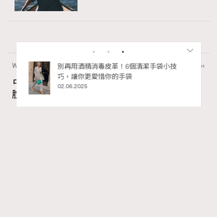
Wellness
50 views
私藏的顯
別再用酒精消毒皮革！6個清潔手袋小技
巧，讓你更愛惜你的手袋
占星巫利專欄：「凱龍星在金牛座逆行」擺
02.06.2025
脫內在匱乏感、看見存在本身的價值
Madame Figaro HK
9 hours ago
FigaroAstrology
Series:
占星
星座
星相命理
Tags:
RECOMMENDED