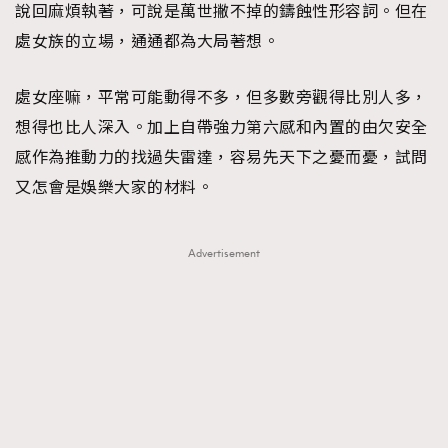
說回麻煩執著，可說是萬世撇不掉的鑄蝕性形容詞。但在
處女族的立場，通通都為大局著想。
處女座嘛，平常可能動得不多，但多數旁觀得比別人多，
想得也比人深入。加上自帶強力第六感和內置的由欠安全
感作為推動力的找過失雷達，容易先天下之憂而憂，試問
又怎會是娛樂大家的材料。
Advertisement