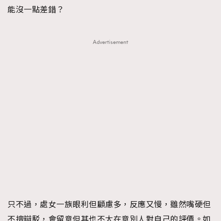
能沒一點差錯？
Advertisement
只不過，處女一族眼利但顧慮多，反應又慢，雖然嘴硬但
不擅辯駁，會留意但其也不太在意別人對自己的評價。如