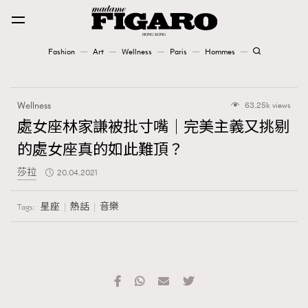
Fashion
Art
Wellness
Paris
Hommes
Fashion
Wellness
63.25k views
Art
處女座林家謙被批寸嘴｜完美主義又挑剔
的處女座真的如此難頂？
Wellness
莎拉
20.04.2021
Karena Lam is On Our Cover
星座
熱話
音樂
Tags:
Paris
Hommes