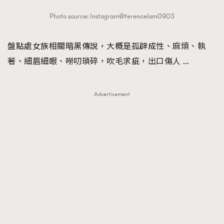
Photo source: Instagram@terencelam0903
盤點處女族相關暗黑傳說，大概是孤辟成性、麻煩、執
著、細眉細眼、嘮叨瑣碎，吹毛求疵，出口傷人 …
Advertisement