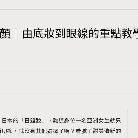
顏｜由底妝到眼線的重點教
TRENDING
3
AFrenchMind
1
DressLikeAParisienne
103
EmpowerF
191
FashionWeek
308
FigaroAesthetic
，日本的「日雜妝」，難道身位一名亞洲女生就只
斷切換，就沒有其他選擇了嗎？看膩了甜美清新的