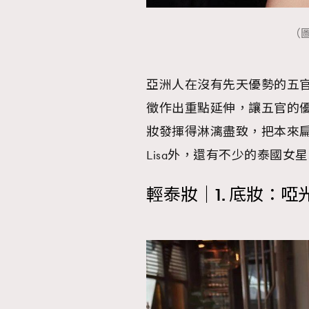
（圖
亞洲人在沒有先天優勢的五
徵作出重點延伸，讓五官的優
妝發揮得淋漓盡致，把本來
Lisa外，還有不少的泰國女
輕泰妝｜1. 底妝：