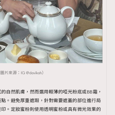
覽(
nmg.com.hk/privacy
) 閱讀本
資訊，本人同意新傳媒集團使用
圖片來源：IG @davikah）
的自然肌膚，然而選用輕薄的啞光粉底或BB霜，
斑點。避免厚重遮瑕，針對需要遮蓋的部位進行局
痘印。定妝蜜粉則使用透明蜜粉或具有微光效果的