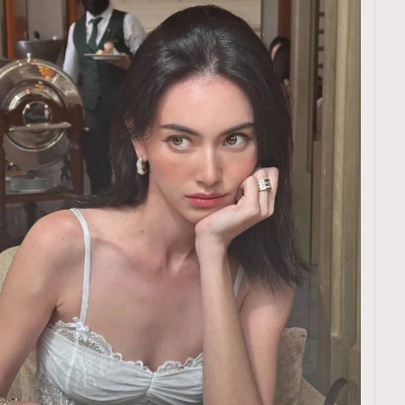
TRENDING
ressLikeAParisienne
Empower
FigaroAesthetic