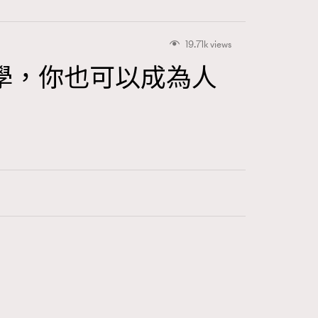
19.71k views
學，你也可以成為人
416
FigaroAstrology
424
FigaroBeauty
7
FigaroBeautyRitual
547
FigaroCeleb
281
FigaroCinéma
17