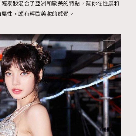
。輕泰妝混合了亞洲和歐美的特點，幫你在性感和
血屬性，頗有輕歐美妝的感覺。