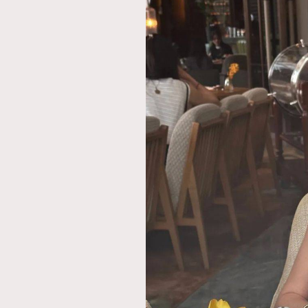
AFrenchMind
D