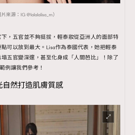
片來源：IG @lalalalisa_m）
官下，五官並不夠挺拔，輕泰妝從亞洲人的面部特
點可以放到最大。Lisa作為泰國代表，她把輕泰
扁塌五官變深邃，甚至化身成「人間芭比」！除了
星範例讓我們參考！
啞光自然打造肌膚質感