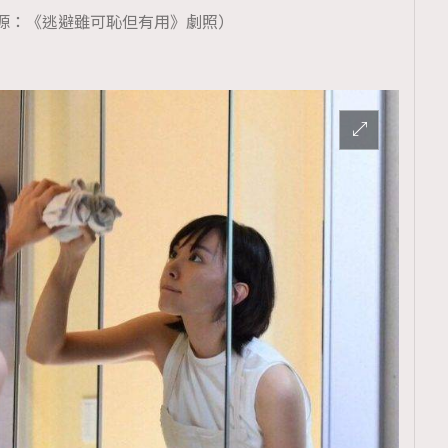
TRENDING
源：《逃避雖可恥但有用》劇照）
ressLikeAParisienne
Empower
FigaroAesthetic