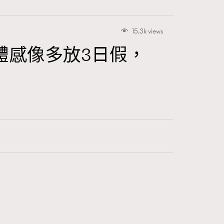
15.3k views
體感像多放3日假，
415
FigaroAstrology
424
FigaroBeauty
7
FigaroBeautyRitual
547
FigaroCeleb
281
FigaroCinéma
17