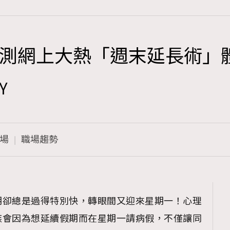
測網上大熱「週末延長術」
TRENDING
y
3
AFrenchMind
1
DressLikeAParisienne
場
職場趨勢
103
EmpowerF
191
FashionWeek
308
FigaroAesthetic
期卻總是過得特別快，轉眼間又迎來星期一！心理
族會因為想延續假期而在星期一請病假，不僅讓同