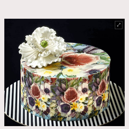
About us
Collaboration Opportunity
Disclaimer
Privacy
New Media Group
|
Madame Figaro editions:
France
|
Greece
|
Japan
|
Portugal
|
Spain