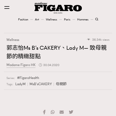
Fashion
Art
Wellness
Paris
Hommes
Fashion
Wellness
36.34k views
Art
郭志怡Ms B’s CAKERY、Lady M— 致母親
節的精緻甜點
Wellness
Madame Figaro HK
30.04.2020
Karena Lam is On Our Cover
FigaroHealth
Series:
Paris
LadyM
MsB'sCAKERY
母親節
Tags:
Hommes