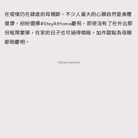
TRENDING
在疫情仍在肆虐的母親節，不少人最大的心願自然是身體
#FigaroExhibition 群星力撐MF X Leung Mo《See
AFrenchMind
3
健康，紛紛選擇#StayAtHome慶祝，即使沒有了在外出那
You In My Dream》展覽
DressLikeAParisienne
1
份喧鬧繁華，在家的日子也可過得精緻，加件甜點為母親
EmpowerF
103
節助慶吧。
FashionWeek
191
FigaroAesthetic
308
Advertisement
FigaroAstrology
416
FigaroBeauty
424
FigaroBeautyRitual
7
FigaroCeleb
547
#FigaroExhibition Wyman 揭曉 Figaro Exhibition
FigaroCinéma
281
第二站！
FigaroDigitalCover
17
FigaroExhibition
12
FigaroExpert
1