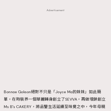
FigaroTalk
48
FigaroWatch
83
Advertisement
Grooming&Fitness
38
HommesFashion
2
HommeStyle
132
NoBagNoLife
349
People
53
#FigaroIssue 專訪陳漢娜Hanna與Takuro｜模特
TheFrenchWay
145
情侶談愛情
VAxChowSangSang
4
WatchesWonder&Beyond
21
WatchesWonder&Beyond
1
向ChanelN°5致敬
1
Bonnae Gokson絕對不只是「Joyce Ma的妹妹」如此簡
大時代小事情
42
單，在時裝界一個華麗轉身創立了SEVVA，再做埋餅創立
時尚熱話
537
Ms B’s CAKERY，將品鑒生活延續至味覺之中，今年母親
時尚配飾
297