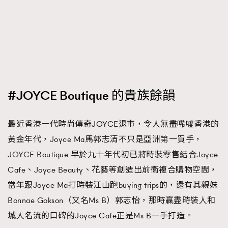
FigaroFrancais
41
FigaroGadget
1
FigaroHealth
647
FigaroHub
128
FigaroIcon
68
法國五月French May專訪四位香港文藝代表
FigaroInsight
156
#JOYCE Boutique 的貴族餘韻
FigaroIssue
271
FigaroJewellery
87
最近香港一代時尚傳奇JOYCE退市，令人無盡唏噓香港的
FigaroLifestyle
230
黃金年代，Joyce Ma馬郭志清不只是亞洲第一買手，
FigaroLove
89
JOYCE Boutique 早於九十年代初已將時裝零售結合Joyce
FigaroMasterclass
20
Cafe、Joyce Beauty、花藝等創造出前衛複合購物空間，
FigaroMusic
90
當年跟Joyce Ma打時裝江山跑buying trips的，還有其親妹
FigaroStyle
89
Bonnae Gokson（又名Ms B）郭志怡，那時贏盡時裝人和
#FigaroIssue 容祖兒封面專訪｜追逐歌手夢
FigaroSubculture
城人名流的口碑的Joyce Cafe正是Ms B一手打造。
14