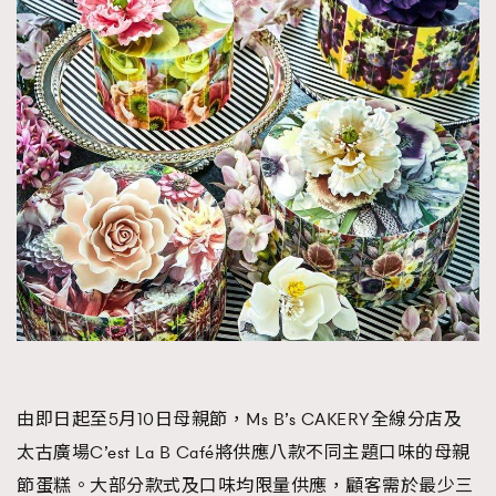
由即日起至5月10日母親節，Ms B’s CAKERY全線分店及
太古廣場C’est La B Café將供應八款不同主題口味的母親
節蛋糕。大部分款式及口味均限量供應，顧客需於最少三