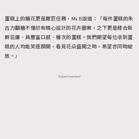
蛋糕上的糖花更是艱巨任務，Ms B說道：「每件蛋糕的朱
古力翻糖不僅印有精心設計的花卉圖案，之下更是糅合新
鮮忌廉、具豐富口感、層次的蛋糕。我們期望每位收到蛋
糕的人均能笑逐顏開，看見花朵盛開之時，希望亦同時綻
放。」
Advertisement