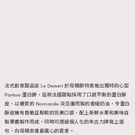
法式創意甜品店 Le Dessert 於母親節特意推出獨特的心型
Pavlova 蛋白餅，這款法國甜點採用了口感平衡的蛋白酥
皮、以優質的 Normandie 淡忌廉而製的香緹奶油，令蛋白
酥皮擁有香脆且鬆軟的完美口感，配上新鮮水果和美味自
製果醬製作而成。同時可透過個人化的朱古力牌寫上語
句，向母親表達最窩心的愛意。