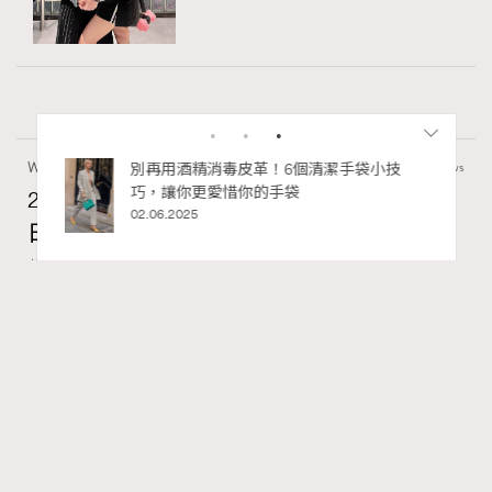
Wellness
70 views
私藏的顯
別再用酒精消毒皮革！6個清潔手袋小技
巧，讓你更愛惜你的手袋
2026年8月每周星座運程【8月9日至8月15
02.06.2025
日】
莎拉
07.08.2026
FigaroAstrology
Series:
十二星座
星座運程
星相命理
Tags:
RECOMMENDED