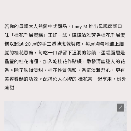
若你的母親大人熱愛中式甜品，Lady M 推出母親節新口
味「桂花千層蛋糕」正好一試，陣陣清雅芳香桂花千層蛋
糕以超過 20 層的手工透薄班戟製成，每層均勻地鋪上細
膩的桂花忌廉，每吃一口都留下溫潤的餘韻。蛋糕面層是
晶瑩的桂花啫喱，加入乾桂花作點綴，散發清幽迷人的花
香。除了味道清甜，桂花性質溫和，香氣淡雅舒心，更有
美容養顏的功效。配搭沁人心脾的 桂花茶一起享用，份外
清甜。