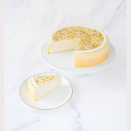
TRENDING
AFrenchMind
DressLikeAParisienne
EmpowerF
FashionWeek
FigaroAesthetic