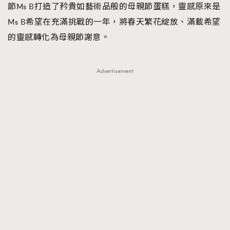
節Ms B打造了矜貴如藝術品般的母親節蛋糕，靈感原來是
時裝心理學
2
當巨蟹座遇上處女座 Tyson Yoshi x 林家謙
Ms B希望在充滿挑戰的一年，將春天繁花綻放、滿載希望
煲劇日常
334
的靈感轉化為母親節謝意。
玩物壯志
1
Advertisement
本人已詳閱並同意遵守本文列明條款及細則。 請瀏覽
(
nmg.com.hk/privacy
) 閱讀本公司的私隱政策聲明。
本人願意接收新傳媒集團的最新消息及其他宣傳資訊，本人同意
新傳媒集團使用本人的個人資料於任何推廣用途。