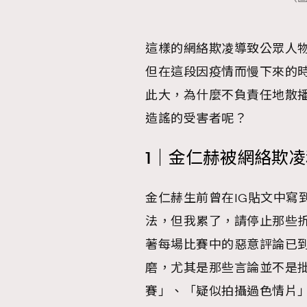
這樣的網絡欺凌導致公眾人
但在這段因疫情而慢下來的
此大，為什麼不負責任地散播一
造謠的受害者呢？
1｜金仁赫被網絡欺
金仁赫生前曾在IG貼文中寫
法，但我累了，請停止那些
著每場比賽中的惡意評論已
磨，尤其是那些言論並不是
賽」、「疑似拍攝過色情片