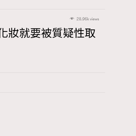
28.96k views
化妝就要被質疑性取
416
FigaroAstrology
424
FigaroBeauty
7
FigaroBeautyRitual
547
FigaroCeleb
281
FigaroCinéma
17