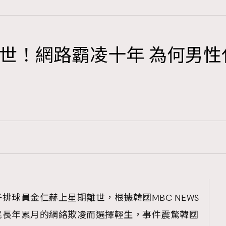
世！網路霸凌十年 為何男性
TRENDING
3
AFrenchMind
1
DressLikeAParisienne
103
EmpowerF
191
FashionWeek
308
FigaroAesthetic
排球員金仁赫上星期離世，根據韓國MBC NEWS
民長年累月的網絡欺凌而選擇輕生，事件震驚韓國