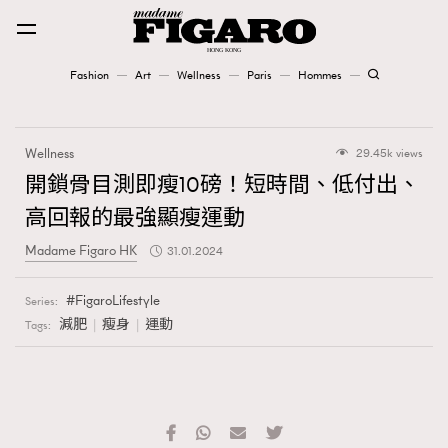
Fashion
Art
Wellness
Paris
Hommes
Fashion
Wellness
29.45k views
Art
開鎖骨目測即瘦10磅！短時間、低付出、
高回報的最強顯瘦運動
Wellness
Madame Figaro HK
31.01.2024
Karena Lam is On Our Cover
FigaroLifestyle
Series:
Paris
減肥
瘦身
運動
Tags:
Hommes