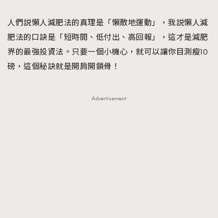
TRENDING
人們説懶人減肥法的真理是「懶散地運動」，我説懶人減
#FigaroExhibition 群星力撐MF X Leung Mo《See
AFrenchMind
3
肥法的口訣是「短時間、低付出、高回報」，這才是減肥
You In My Dream》展覽
DressLikeAParisienne
1
界的最強投資法。只要一個小機心，就可以讓你目測瘦10
EmpowerF
103
磅，這個秘訣就是開肩開鎖骨！
FashionWeek
191
FigaroAesthetic
308
Advertisement
FigaroAstrology
415
FigaroBeauty
424
FigaroBeautyRitual
7
FigaroCeleb
547
#FigaroExhibition Wyman 揭曉 Figaro Exhibition
FigaroCinéma
281
第二站！
FigaroDigitalCover
17
FigaroExhibition
12
FigaroExpert
1