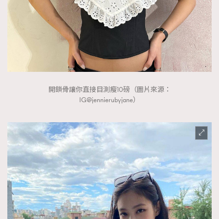
FigaroTalk
48
FigaroWatch
83
Grooming&Fitness
38
HommesFashion
2
HommeStyle
132
NoBagNoLife
349
開鎖骨讓你直接目測瘦10磅（圖片來源：
People
53
IG@jennierubyjane）
#FigaroIssue 專訪陳漢娜Hanna與Takuro｜模特
TheFrenchWay
145
情侶談愛情
VAxChowSangSang
4
WatchesWonder&Beyond
21
WatchesWonder&Beyond
1
向ChanelN°5致敬
1
大時代小事情
42
時尚熱話
537
時尚配飾
297