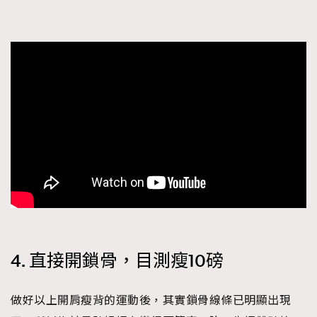
4. 直接開鎖骨，目測瘦10磅
做好以上開肩瘦背的運動後，其實鎖骨線條已明顯出現