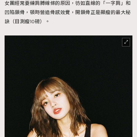
女團經常要練肩膊線條的原因，彷如直線的「一字肩」和
凹陷鎖骨，頓時營造骨感效覺，開鎖骨正是顯瘦的最大秘
訣（目測瘦10磅）。