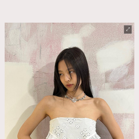
FigaroFrancais
41
FigaroGadget
1
FigaroHealth
647
FigaroHub
128
FigaroIcon
68
法國五月French May專訪四位香港文藝代表
FigaroInsight
156
FigaroIssue
270
FigaroJewellery
86
FigaroLifestyle
230
FigaroLove
89
FigaroMasterclass
20
FigaroMusic
90
FigaroStyle
89
#FigaroIssue 容祖兒封面專訪｜追逐歌手夢
FigaroSubculture
14