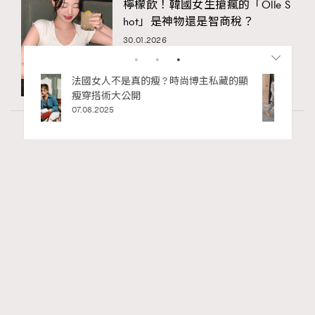
檸檬飲！韓國女生搶瘋的「Olle S
hot」是神物還是智商稅？
30.01.2026
私藏的顯
別再用酒精消毒皮革！6個清潔手袋小技
巧，讓你更愛惜你的手袋
02.06.2025
Wellness
22.06k views
PDRN功效是什麼？常用於麗珠蘭水光針？了
RECOMMENDED
解PDRN成分及精華推薦
Madame Figaro HK
04.08.2026
FigaroBeauty
Series:
PDRN
保濕
精華
Tags: