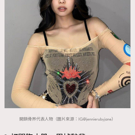
TRENDING
AFrenchMind
DressLikeAParisienne
EmpowerF
FashionWeek
FigaroAesthetic
開鎖骨界代表人物（圖片來源：IG@jennierubyjane）