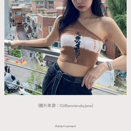
時裝心理學
2
當巨蟹座遇上處女座 Tyson Yoshi x 林家謙
煲劇日常
334
玩物壯志
1
本人已詳閱並同意遵守本文列明條款及細則。 請瀏覽
(
nmg.com.hk/privacy
) 閱讀本公司的私隱政策聲明。
本人願意接收新傳媒集團的最新消息及其他宣傳資訊，本人同意
新傳媒集團使用本人的個人資料於任何推廣用途。
（圖片來源：IG@jennierubyjane）
Advertisement