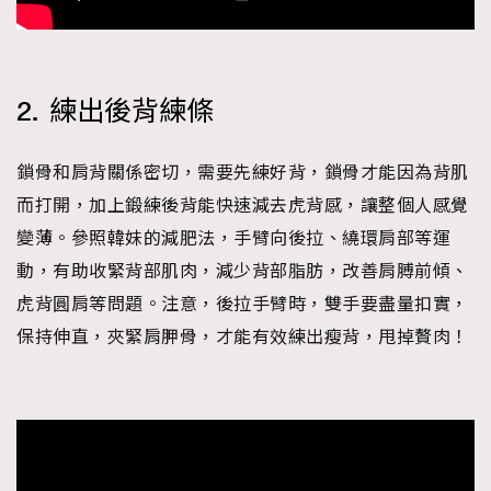
2. 練出後背練條
鎖骨和肩背關係密切，需要先練好背，鎖骨才能因為背肌
而打開，加上鍛練後背能快速減去虎背感，讓整個人感覺
變薄。參照韓妹的減肥法，手臂向後拉、繞環肩部等運
動，有助收緊背部肌肉，減少背部脂肪，改善肩膊前傾、
虎背圓肩等問題。注意，後拉手臂時，雙手要盡量扣實，
保持伸直，夾緊肩胛骨，才能有效練出瘦背，甩掉贅肉！