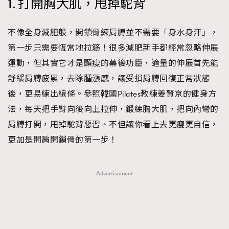
1. 打開胸大肌，甩掉駝背
不像全身減肥般，開鎖骨練肩膊並不需要「身水身汗」，
第一步只需要恆常地拉筋！很多減肥新手都經常忽略伸展
運動，但其實它才是顯瘦的幕後功臣，適量的伸展首先能
舒緩肩膊疲累，去除腫漲感，讓受損肩膊回復正常狀態
後，更易練出線條。參照韓國Pilates教練姜賢京的健身方
法，每天把手臂向後向上拉伸，鍛練胸大肌，把向內彎的
肩膊打開，甩掉駝背惡習、不但讓你看上去更瘦更自信，
更加是開肩開鎖骨的第一步！
Advertisement