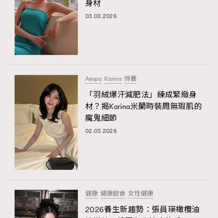
身材
03.03.2026
Aespa
​​Karina
保養
「羽絨爆汗減肥法」練成緊緻身
材？揭Karina米蘭時裝周無瑕肌的
魔鬼細節
02.03.2026
健康
健康飲食
女性健康
2026養生新趨勢：張員瑛橄欖油