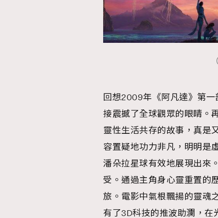
回想2009年《阿凡達》第
接震撼了全球觀眾的眼睛。
靈性生活共存的故事，真是
容置疑地功力非凡，明明是
潘朵拉星球有效地展現出來
受。通過主角身心靈重置的
旅。電影中氣根飄揚的靈魂
有了3D科技的推波助瀾，在