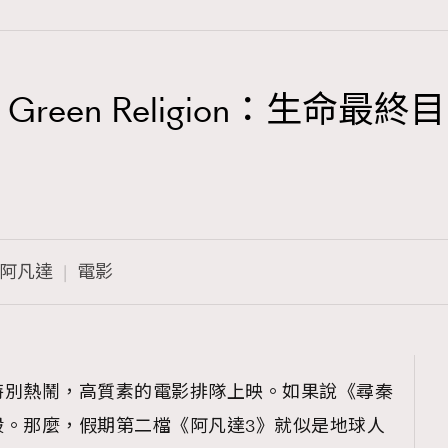
Green Religion：生
TRENDING
3
AFrenchMind
1
DressLikeAParisienne
阿凡達
電影
103
EmpowerF
191
FashionWeek
308
FigaroAesthetic
特別熱鬧，高質素的電影排隊上映。如果說《尋秦
殺。那麼，假期第二檔《阿凡達3》就似是地球人