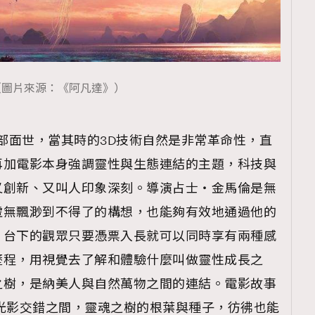
（圖片來源：《阿凡達》）
一部面世，當其時的3D技術自然是非常革命性，直
再加電影本身強調靈性與生態連結的主題，科技與
又創新、又叫人印象深刻。導演占士・金馬倫是無
虛無飄渺到不得了的構想，也能夠有效地通過他的
。台下的觀眾只要憑票入長就可以同時享有兩種感
歷程，用視覺去了解和體驗什麼叫做靈性成長之
之樹，是納美人與自然萬物之間的連結。電影故事
光影交錯之間，靈魂之樹的根葉與種子，彷彿也能