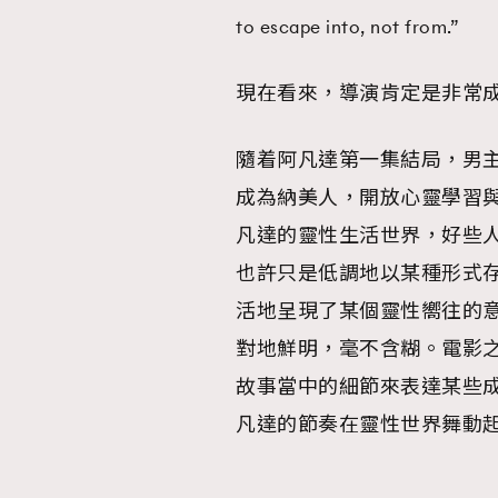
to escape into, not from.”
現在看來，導演肯定是非常
隨着阿凡達第一集結局，男
成為納美人，開放心靈學習
凡達的靈性生活世界，好些
也許只是低調地以某種形式
活地呈現了某個靈性嚮往的
對地鮮明，毫不含糊。電影
故事當中的細節來表達某些
凡達的節奏在靈性世界舞動