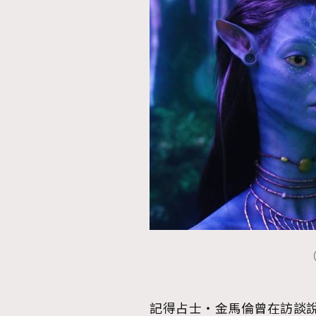
本人已詳閱並同意遵守本文列明條款及細則。 請瀏
公司的私隱政策聲明。
本人願意接收新傳媒集團的最新消息及其他宣傳
本人的個人資料於任何推廣用途。
記得占士・金馬倫曾在訪談說過：“I’m tr