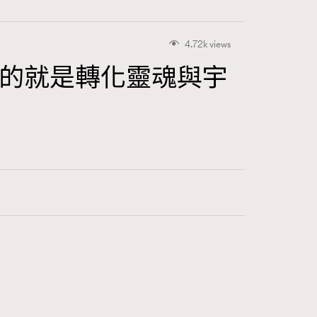
4.72k views
命最終目的就是轉化靈魂與宇
415
FigaroAstrology
424
FigaroBeauty
7
FigaroBeautyRitual
547
FigaroCeleb
281
FigaroCinéma
17