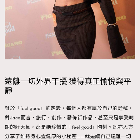
時裝心理學
2
當巨蟹座遇上處女座 Tyson Yoshi x 林家謙
煲劇日常
334
玩物壯志
1
遠離一切外界干擾 獲得真正愉悅與平
本人已詳閱並同意遵守本文列明條款及細則。 請瀏覽
靜
(
nmg.com.hk/privacy
) 閱讀本公司的私隱政策聲明。
本人願意接收新傳媒集團的最新消息及其他宣傳資訊，本人同意
新傳媒集團使用本人的個人資料於任何推廣用途。
對於「feel good」的定義，每個人都有屬於自己的詮釋，
對Jace而言，旅行、創作、發佈新作品，甚至只是享受晴
朗的好天氣，都是她珍惜的「feel good」時刻。她亦大方
分享了維持身心靈健康的小秘密——就是讓自己遠離一切