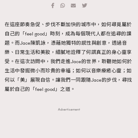
TRENDING
#FigaroExhibition 群星力撐MF X Leung Mo《See
AFrenchMind
3
在這座節奏急促、步伐不斷加快的城市中，如何尋覓屬於
You In My Dream》展覽
DressLikeAParisienne
1
自己的「feel good」時刻，成為每個現代人都在追尋的課
EmpowerF
103
題。而Jace陳凱詠，憑藉她獨特的感性與創意，透過音
FashionWeek
191
樂、日常生活和美妝，細膩地詮釋了何謂真正的身心靈享
FigaroAesthetic
308
受。在這次訪問中，我們走進Jace的世界，聆聽她如何於
FigaroAstrology
416
生活中發掘微小而珍貴的幸福；如何以音樂療癒心靈；如
FigaroBeauty
424
何以「美」展現自信。讓我們一同跟隨Jace的步伐，尋找
FigaroBeautyRitual
7
屬於自己的「feel good」之道。
FigaroCeleb
547
#FigaroExhibition Wyman 揭曉 Figaro Exhibition
FigaroCinéma
281
Advertisement
第二站！
FigaroDigitalCover
17
FigaroExhibition
12
FigaroExpert
1