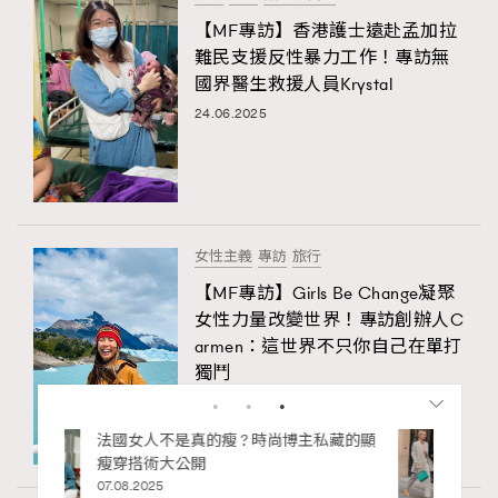
【MF專訪】香港護士遠赴孟加拉
難民支援反性暴力工作！專訪無
國界醫生救援人員Krystal
24.06.2025
女性主義
專訪
旅行
【MF專訪】Girls Be Change凝聚
女性力量改變世界！專訪創辦人C
armen：這世界不只你自己在單打
獨鬥
13.06.2025
私藏的顯
別再用酒精消毒皮革！6個清潔手袋小技
巧，讓你更愛惜你的手袋
02.06.2025