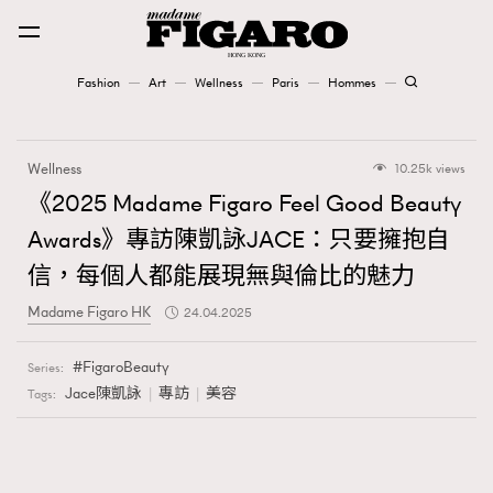
Fashion
Art
Wellness
Paris
Hommes
Fashion
Wellness
10.25k views
Art
《2025 Madame Figaro Feel Good Beauty
Awards》專訪陳凱詠JACE：只要擁抱自
Wellness
信，每個人都能展現無與倫比的魅力
Karena Lam is On Our Cover
Madame Figaro HK
24.04.2025
Paris
FigaroBeauty
Series:
Jace陳凱詠
專訪
美容
Tags:
Hommes