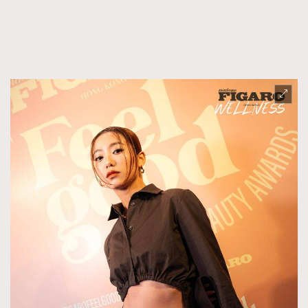
FigaroTalk
48
FigaroWatch
83
Grooming&Fitness
38
HommesFashion
2
HommeStyle
132
NoBagNoLife
349
People
53
#FigaroIssue 專訪陳漢娜Hanna與Takuro｜模特
TheFrenchWay
145
情侶談愛情
VAxChowSangSang
4
WatchesWonder&Beyond
21
WatchesWonder&Beyond
1
向ChanelN°5致敬
1
大時代小事情
42
時尚熱話
537
時尚配飾
297