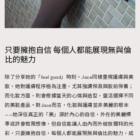
只要擁抱自信 每個人都能展現無與倫
比的魅力
TRENDING
除了分享她的「feel good」時刻，Jace同樣重視護膚與美
AFrenchMind
DressLikeAParisienne
妝，她對護膚程序極為注重，尤其強調保濕與妝前保養；
EmpowerF
FashionWeek
FigaroAesthetic
而化妝方面，則會根據當天的心情與造型，靈活選擇不同
的美妝產品。對Jace而言，化妝與護膚並非美麗的根本
——她深信真正的「美」源於內心的自信，外在的美麗標
準或許會框限想像，但自信能讓人由內而外綻放獨特的光
彩，只要擁抱自信，每個人都能展現無與倫比的魅力，成