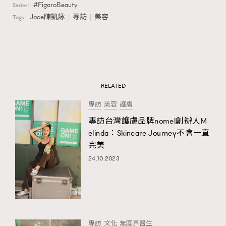
FigaroBeauty
Series:
Jace陳凱詠
專訪
美容
Tags:
RELATED
專訪
美容
護膚
專訪台灣護膚品牌nomel創辦人M
elinda：Skincare Journey不會一直
完美
24.10.2023
專訪
文化
無國界醫生