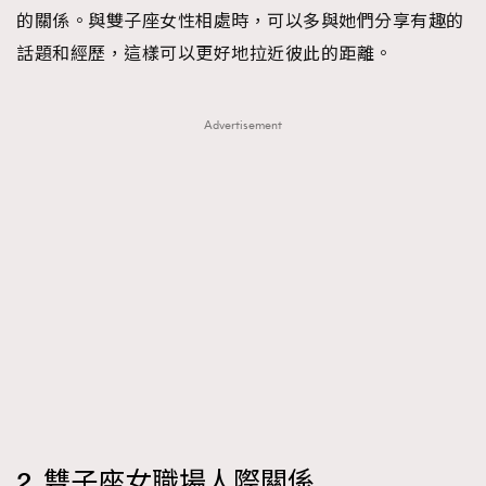
FigaroTalk
48
的關係。與雙子座女性相處時，可以多與她們分享有趣的
FigaroWatch
83
話題和經歷，這樣可以更好地拉近彼此的距離。
Grooming&Fitness
38
HommesFashion
2
Advertisement
HommeStyle
132
NoBagNoLife
349
People
53
#FigaroIssue 專訪陳漢娜Hanna與Takuro｜模特
TheFrenchWay
145
情侶談愛情
VAxChowSangSang
4
WatchesWonder&Beyond
21
WatchesWonder&Beyond
1
向ChanelN°5致敬
1
大時代小事情
42
時尚熱話
537
2. 雙子座女職場人際關係
時尚配飾
297