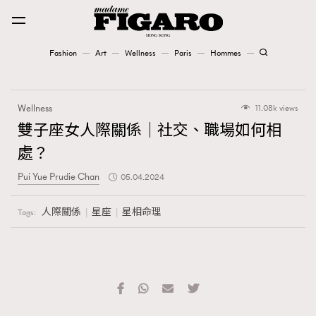
Fashion
Art
Wellness
Paris
Hommes
Fashion
Wellness
11.08k views
Art
雙子座女人際關係｜社交、職場如何相
處？
Wellness
Pui Yue Prudie Chan
05.04.2024
Karena Lam is On Our Cover
人際關係
星座
星相命理
Tags:
Paris
Hommes