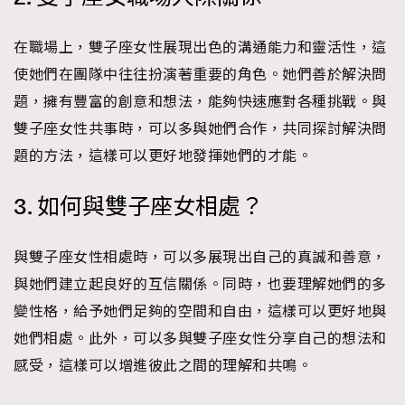
時裝心理學
2
當巨蟹座遇上處女座 Tyson Yoshi x 林家謙
在職場上，雙子座女性展現出色的溝通能力和靈活性，這
煲劇日常
334
使她們在團隊中往往扮演著重要的角色。她們善於解決問
玩物壯志
1
題，擁有豐富的創意和想法，能夠快速應對各種挑戰。與
雙子座女性共事時，可以多與她們合作，共同探討解決問
題的方法，這樣可以更好地發揮她們的才能。
3. 如何與雙子座女相處？
本人已詳閱並同意遵守本文列明條款及細則。 請瀏覽
與雙子座女性相處時，可以多展現出自己的真誠和善意，
(
nmg.com.hk/privacy
) 閱讀本公司的私隱政策聲明。
與她們建立起良好的互信關係。同時，也要理解她們的多
本人願意接收新傳媒集團的最新消息及其他宣傳資訊，本人同意
新傳媒集團使用本人的個人資料於任何推廣用途。
變性格，給予她們足夠的空間和自由，這樣可以更好地與
她們相處。此外，可以多與雙子座女性分享自己的想法和
感受，這樣可以增進彼此之間的理解和共鳴。