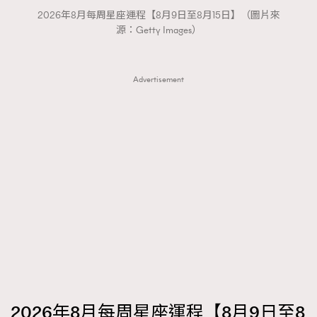
2026年8月每周星座運程【8月9日至8月15日】（圖片來
AFrenchMind
DressLikeAParisienne
源：Getty Images）
EmpowerF
FashionWeek
FigaroAesthetic
Advertisement
2026年8月每周星座運程【8月9日至8