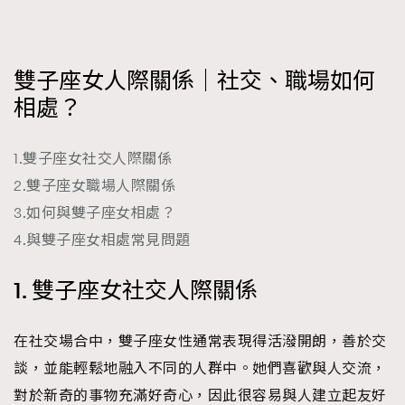
FigaroFrancais
41
FigaroGadget
1
FigaroHealth
647
雙子座女人際關係｜社交、職場如何
FigaroHub
相處？
128
FigaroIcon
68
法國五月French May專訪四位香港文藝代表
FigaroInsight
1.雙子座女社交人際關係
156
2.雙子座女職場人際關係
FigaroIssue
271
3.如何與雙子座女相處？
FigaroJewellery
87
4.與雙子座女相處常見問題
FigaroLifestyle
230
FigaroLove
89
1. 雙子座女社交人際關係
FigaroMasterclass
20
FigaroMusic
90
在社交場合中，雙子座女性通常表現得活潑開朗，善於交
FigaroStyle
89
談，並能輕鬆地融入不同的人群中。她們喜歡與人交流，
#FigaroIssue 容祖兒封面專訪｜追逐歌手夢
FigaroSubculture
14
對於新奇的事物充滿好奇心，因此很容易與人建立起友好