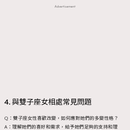
Advertisement
About us
Collaboration Opportunity
Disclaimer
Privacy
New Media Group
|
Madame Figaro editions:
France
|
Greece
|
Japan
|
Portugal
|
Spain
4. 與雙子座女相處常見問題
Q：雙子座女性喜歡改變，如何應對她們的多變性格？
A：理解她們的喜好和需求，給予她們足夠的支持和理