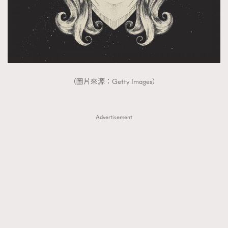
（圖片來源：Getty Images）
Advertisement