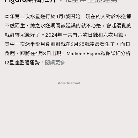
本年第二次水星逆行於4月1號開始，現在的人對於水逆都
不感陌生，總之水逆期間該延誤的就不心急，會起混亂的
就靜待沉澱好了。2024年一共有六次日蝕和六次月蝕，
其中一次深半影月食剛剛就在3月25號凌晨發生了，而日
食呢，即將在4月8日出現，Madame Figaro為你詳細分析
12星座整體運勢！
閱讀更多
Advertisement