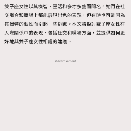
雙子座女性以其機智、靈活和多才多藝而聞名。她們在社
TRENDING
交場合和職場上都能展現出色的表現，但有時也可能因為
#FigaroExhibition 群星力撐MF X Leung Mo《See
AFrenchMind
3
其獨特的個性而引起一些挑戰。本文將探討雙子座女性在
You In My Dream》展覽
DressLikeAParisienne
1
人際關係中的表現，包括社交和職場方面，並提供如何更
EmpowerF
103
好地與雙子座女性相處的建議。
FashionWeek
191
FigaroAesthetic
308
Advertisement
FigaroAstrology
416
FigaroBeauty
424
FigaroBeautyRitual
7
FigaroCeleb
547
#FigaroExhibition Wyman 揭曉 Figaro Exhibition
FigaroCinéma
281
第二站！
FigaroDigitalCover
17
FigaroExhibition
12
FigaroExpert
1