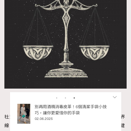
（圖片來源：Getty Images）
私藏的顯
別再用酒精消毒皮革！6個清潔手袋小技
巧，讓你更愛惜你的手袋
社交運強，但需辨別真實與虛偽。日常互動特別需注意界
02.06.2025
線。財運有提升，特別在醫學、教育或科技結合領域。健