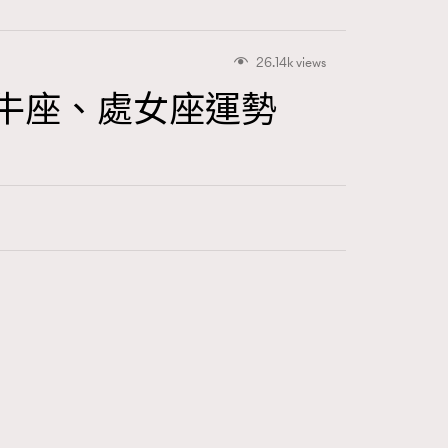
26.14k views
金牛座、處女座運勢
416
FigaroAstrology
424
FigaroBeauty
7
FigaroBeautyRitual
547
FigaroCeleb
281
FigaroCinéma
17