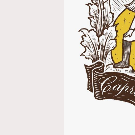
AFrenchMind
D