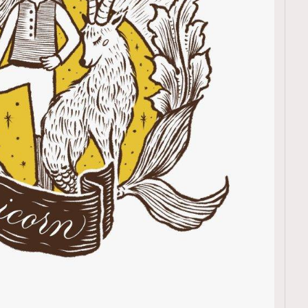
TRENDING
ressLikeAParisienne
Empower
FigaroAesthetic