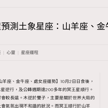
座運程預測土象星座：山羊座、
TRENDING
3
AFrenchMind
座
心靈
星座運程
1
DressLikeAParisienne
103
EmpowerF
191
【山羊座、金牛座、處女座運勢】10月2日日食後，
FashionWeek
木星逆行，及公轉週期達200多年的冥王星順行。
308
FigaroAesthetic
響會較長遠。木逆於雙子，主要是關於世界大局的
社會氣氛出現不和諧的狀況。而冥王順行於山羊