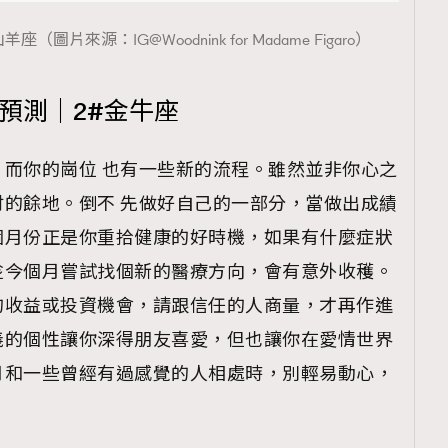
圖片來源：IG@Woodnink for Madame Figaro）
程預測｜2#金牛座
覽(
nmg.com.hk/privacy
) 閱讀本
資訊，本人同意新傳媒集團使用
而你的崗位 也有一些新的流程。雖然並非你心之
的餘地。倒不 先做好自己的一部分，當做出成績
個月份正是你重拾健康的好時機，如果有什麼症狀
趁今個月嘗試找個新的醫療方向，會有意外收穫。
的收益或投資機會，請跟信任的人商量，才再作進
義的個性讓你深得朋友喜愛，但也讓你在愛情世界
月和一些曾經有過感覺的人相處時，別輕易動心，