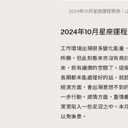
2024年10月星座運程預測｜山羊座（
2024年10月星座運
本人已詳閱並同意遵守本文列明條款及細則。 請瀏
公司的私隱政策聲明。
本人願意接收新傳媒集團的最新消息及其他宣傳
工作環境出現很多變化能量，
本人的個人資料於任何推廣用途。
所願，但此刻看來亦沒有商討
來，就有議價的空間了。這
長期都未能處理好的話，就
經濟方面，會出現意想不到
一步行動。感情方面，重情
常常陷入一些泥沼之中。本
以免後患。