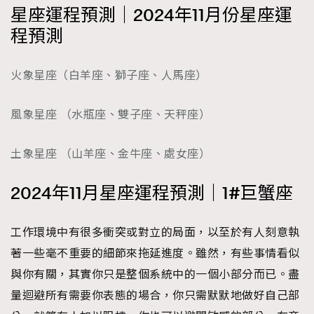
星座運程預測｜2024年11月份星座運
時裝心理學
2
當巨蟹座遇上處女座 Tyson Yoshi x 林家謙
程預測
煲劇日常
334
玩物壯志
1
火象星座（白羊座、獅子座、人馬座）
風象星座 （水瓶座、雙子座、天秤座）
土象星座 （山羊座、金牛座、處女座）
2024年11月星座運程預測｜1#巨蟹座
本人已詳閱並同意遵守本文列明條款及細則。 請瀏覽
(
nmg.com.hk/privacy
) 閱讀本公司的私隱政策聲明。
本人願意接收新傳媒集團的最新消息及其他宣傳資訊，本人同意
工作環境中有很多衝突或對立的局面，以至於有人刻意執
新傳媒集團使用本人的個人資料於任何推廣用途。
著一些毫不重要的細節來拖延進度。雖然，有些事情看似
與你有關，其實你只是整個系統中的一個小部分而已。盡
量迴避所有需要你表態的場合，你只需默默地做好自己部