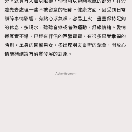
分。就算有人加以阻撓，你也可以避開敏感的部分，在旁
About us
Collaboration Opportunity
Disclaimer
Privacy
邊先去處理一些不被留意的細節。健康方面，因受到日常
New Media Group
|
Madame Figaro editions:
France
|
Greece
鎖碎事情影響，有點心浮氣燥，容易上火。盡量保持足夠
|
Japan
|
Portugal
|
Spain
的休息，多喝水，聽聽音樂或者做運動，舒緩情緒。愛情
運其實不錯，已經有伴侶的巨蟹寶寶，有很多感受幸福的
時刻。單身的巨蟹男女，多出席朋友舉辦的聚會，開放心
情能夠結識有潛質發展的對象。
Advertisement