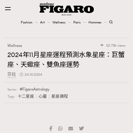
Fashion
Art
Wellness
Paris
Hommes
Fashion
Wellness
32.79k views
Art
2024年11月星座運程預測水象星座：巨蟹
座、天蠍座、雙魚座運勢
Wellness
莎拉
24.10.2024
Karena Lam is On Our Cover
FigaroAstrology
Series:
Paris
十二星座
心靈
星座運程
Tags:
Hommes