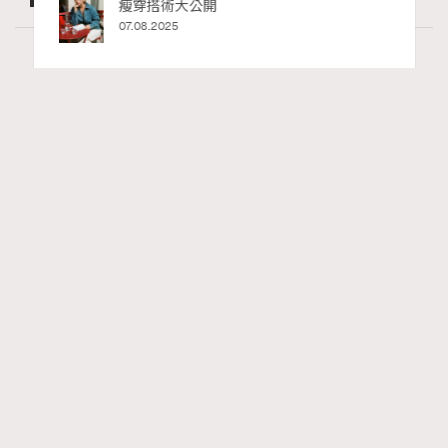
ife
瘦穿搭術大公開
術展香港
07.08.2025
Wellness
24.06k views
尖沙咀美食2026｜打卡必去特色餐廳、海景
RECOMMENDED
餐廳、高級中菜
Ankie Pang
18 hours ago
FigaroLifestyle
Series:
尖沙咀
美食
餐廳
Tags: