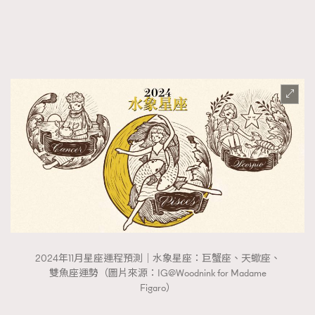
FigaroTalk
48
FigaroWatch
83
Grooming&Fitness
38
HommesFashion
2
HommeStyle
132
NoBagNoLife
349
People
53
#FigaroIssue 專訪陳漢娜Hanna與Takuro｜模特
TheFrenchWay
145
情侶談愛情
VAxChowSangSang
4
WatchesWonder&Beyond
21
WatchesWonder&Beyond
1
向ChanelN°5致敬
1
2024年11月星座運程預測｜水象星座：巨蟹座、天蠍座、
大時代小事情
42
雙魚座運勢（圖片來源：IG@Woodnink for Madame
時尚熱話
537
Figaro）
時尚配飾
297