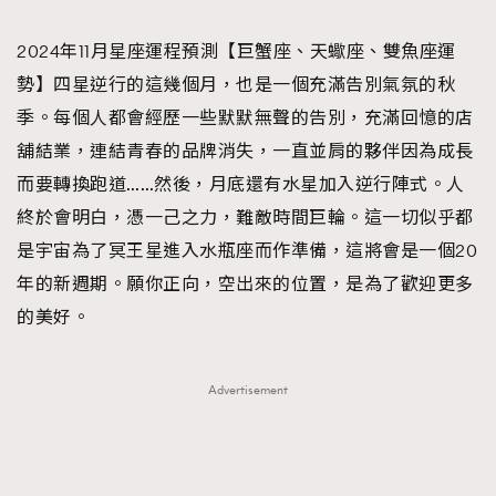
TRENDING
2024年11月星座運程預測【巨蟹座、天蠍座、雙魚座運
#FigaroExhibition 群星力撐MF X Leung Mo《See
AFrenchMind
3
勢】四星逆行的這幾個月，也是一個充滿告別氣氛的秋
You In My Dream》展覽
DressLikeAParisienne
1
季。每個人都會經歷一些默默無聲的告別，充滿回憶的店
EmpowerF
103
舖結業，連結青春的品牌消失，一直並肩的夥伴因為成長
FashionWeek
191
而要轉換跑道……然後，月底還有水星加入逆行陣式。人
FigaroAesthetic
308
終於會明白，憑一己之力，難敵時間巨輪。這一切似乎都
FigaroAstrology
415
是宇宙為了冥王星進入水瓶座而作準備，這將會是一個20
FigaroBeauty
424
年的新週期。願你正向，空出來的位置，是為了歡迎更多
FigaroBeautyRitual
7
的美好。
FigaroCeleb
547
#FigaroExhibition Wyman 揭曉 Figaro Exhibition
FigaroCinéma
281
Advertisement
第二站！
FigaroDigitalCover
17
FigaroExhibition
12
FigaroExpert
1