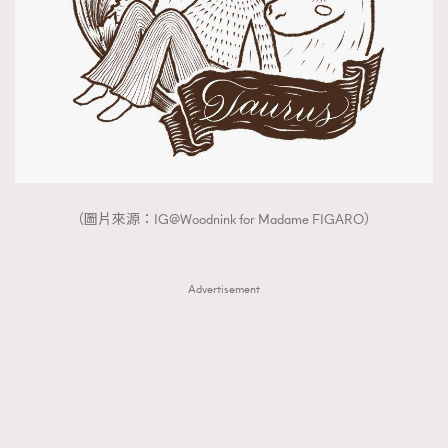
（圖片來源：IG@Woodnink for Madame FIGARO）
Advertisement