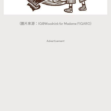
（圖片來源：IG@Woodnink for Madame FIGARO）
Advertisement