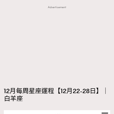
FigaroTalk
48
Advertisement
FigaroWatch
83
Grooming&Fitness
38
HommesFashion
2
HommeStyle
132
NoBagNoLife
349
People
53
#FigaroIssue 專訪陳漢娜Hanna與Takuro｜模特
TheFrenchWay
145
情侶談愛情
VAxChowSangSang
4
WatchesWonder&Beyond
21
WatchesWonder&Beyond
1
向ChanelN°5致敬
1
12月每周星座運程【12月22-28日】｜
大時代小事情
42
白羊座
時尚熱話
537
時尚配飾
297