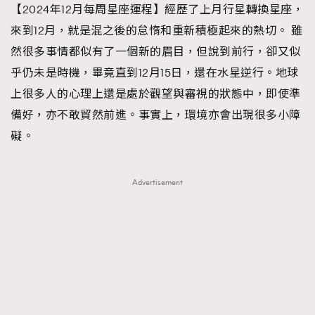
【2024年12月每周星座運程】經歷了上月行星轉換星座，
TRENDING
來到12月，就是混之後的怠惰和重新積極起來的熱切。 雖
#FigaroExhibition 群星力撐MF X Leung Mo《See
AFrenchMind
3
然很多事情都似有了一個新的眉目，但說到前行，卻又似
You In My Dream》展覽
DressLikeAParisienne
1
乎仍未是時機，畢竟直到12月15日，還在水星逆行。地球
EmpowerF
103
上很多人的心理上還是處於觀望與審視的狀態中，即使準
FashionWeek
191
備好，亦不敢貿然前進。事實上，環境亦會出現很多小障
FigaroAesthetic
308
礙。
FigaroAstrology
415
FigaroBeauty
424
Advertisement
FigaroBeautyRitual
7
FigaroCeleb
547
#FigaroExhibition Wyman 揭曉 Figaro Exhibition
FigaroCinéma
281
第二站！
FigaroDigitalCover
17
FigaroExhibition
12
FigaroExpert
1