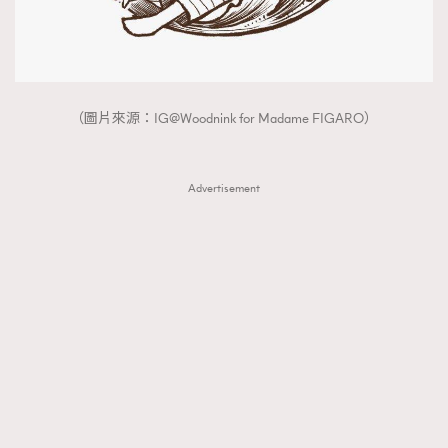
（圖片來源：IG@Woodnink for Madame FIGARO）
Advertisement