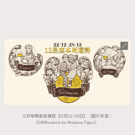
FigaroFrancais
41
FigaroGadget
1
FigaroHealth
647
FigaroHub
128
FigaroIcon
68
法國五月French May專訪四位香港文藝代表
FigaroInsight
156
FigaroIssue
270
FigaroJewellery
86
FigaroLifestyle
230
FigaroLove
89
FigaroMasterclass
20
FigaroMusic
90
12月每周星座運程【12月22-28日】（圖片來源：
FigaroStyle
89
IG@Woodnink for Madame Figaro）
#FigaroIssue 容祖兒封面專訪｜追逐歌手夢
FigaroSubculture
14