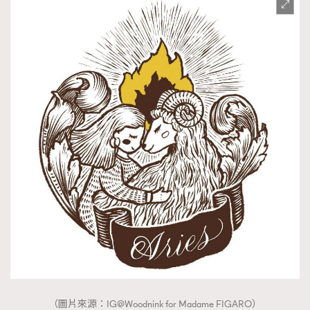
時裝心理學
2
當巨蟹座遇上處女座 Tyson Yoshi x 林家謙
煲劇日常
334
玩物壯志
1
本人已詳閱並同意遵守本文列明條款及細則。 請瀏覽
(
nmg.com.hk/privacy
) 閱讀本公司的私隱政策聲明。
本人願意接收新傳媒集團的最新消息及其他宣傳資訊，本人同意
新傳媒集團使用本人的個人資料於任何推廣用途。
（圖片來源：IG@Woodnink for Madame FIGARO）