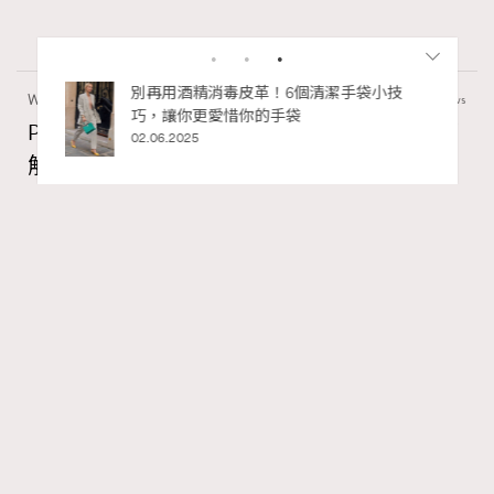
私藏的顯
別再用酒精消毒皮革！6個清潔手袋小技
Wellness
22.06k views
巧，讓你更愛惜你的手袋
PDRN功效是什麼？常用於麗珠蘭水光針？了
02.06.2025
解PDRN成分及精華推薦
Madame Figaro HK
04.08.2026
FigaroBeauty
Series:
RECOMMENDED
PDRN
保濕
精華
Tags:
PDRN什麼？在追求「水光肌」的浪潮中，PDRN（聚脫氧