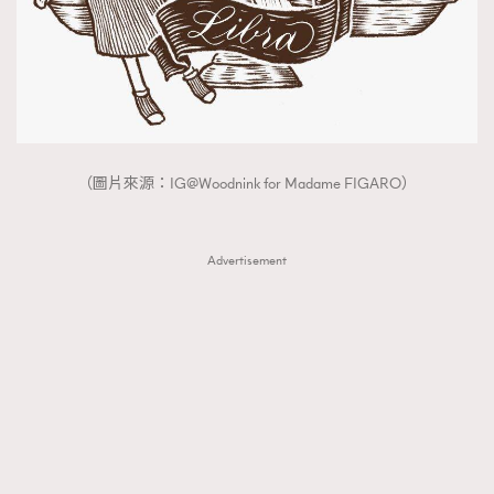
（圖片來源：IG@Woodnink for Madame FIGARO）
Advertisement