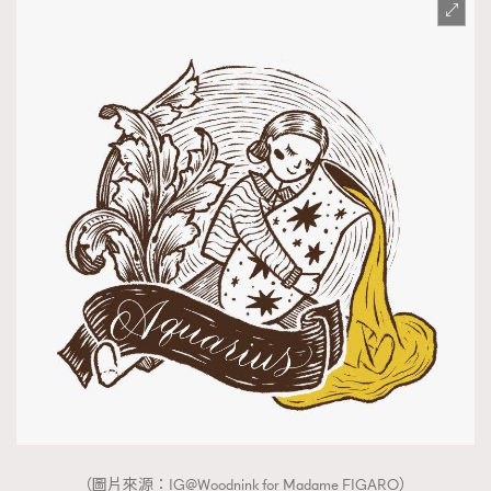
（圖片來源：IG@Woodnink for Madame FIGARO）