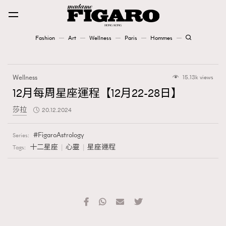
Fashion
Art
Wellness
Paris
Hommes
Fashion
Wellness
15.13k views
Art
12月每周星座運程【12月22-28日】
莎拉
20.12.2024
Wellness
Karena Lam is On Our Cover
FigaroAstrology
Series:
十二星座
心靈
星座運程
Tags:
Paris
Hommes