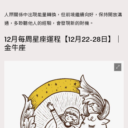
About us
Collaboration Opportunity
Disclaimer
Privacy
人際關係中出現能量轉換，但前境繼續向好，保持開放溝
New Media Group
|
Madame Figaro editions:
France
|
Greece
通，多聆聽他人的經驗，會發現新的財機。
|
Japan
|
Portugal
|
Spain
12月每周星座運程【12月22-28日】｜
金牛座