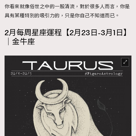
你看來就像俗世之中的一股清流，對於很多人而言，你是
About us
Collaboration Opportunity
Disclaimer
Privacy
具有某種特別的吸引力的，只是你自己不知道而已。
New Media Group
|
Madame Figaro editions:
France
|
Greece
|
Japan
|
Portugal
|
Spain
2月每周星座運程【2月23日-3月1日】
｜金牛座