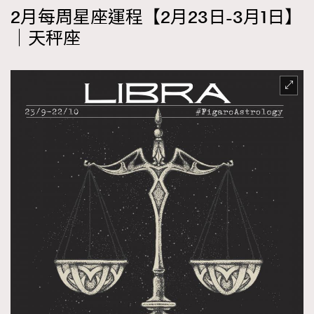
2月每周星座運程【2月23日-3月1日】
EmpowerF
FashionWeek
FigaroAesthetic
｜天秤座