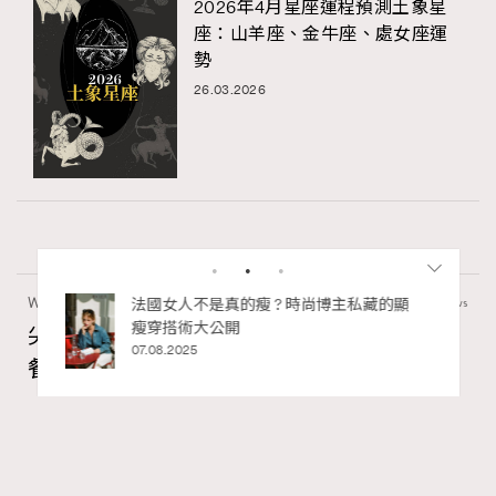
2026年4月星座運程預測土象星
座：山羊座、金牛座、處女座運
勢
26.03.2026
Wellness
24.06k views
私藏的顯
別再用酒精消毒皮革！6個清潔手袋小技
巧，讓你更愛惜你的手袋
尖沙咀美食2026｜打卡必去特色餐廳、海景
02.06.2025
餐廳、高級中菜
Ankie Pang
18 hours ago
FigaroLifestyle
Series:
尖沙咀
美食
餐廳
Tags:
RECOMMENDED