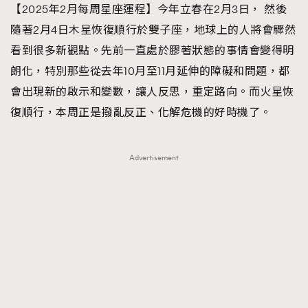
【2025年2月每周星座運程】今年立春在2月3日， 然後
TRENDING
隨著2月4日木星恢復順行於雙子座，地球上的人將會驟然
#FigaroExhibition 群星力撐MF X Leung Mo《See
AFrenchMind
3
看到很多新觀點。先前一直處於膠著狀態的事情會變得明
You In My Dream》展覽
DressLikeAParisienne
1
朗化，特別那些從去年10月至11月延伸的障礙和問題，都
EmpowerF
103
會出現新的啟示和變數，讓人反思，重定路向。而火星恢
FashionWeek
191
復順行，本周正是撥亂反正、化解危機的好時機了。
FigaroAesthetic
308
FigaroAstrology
415
Advertisement
FigaroBeauty
424
FigaroBeautyRitual
7
FigaroCeleb
547
#FigaroExhibition Wyman 揭曉 Figaro Exhibition
FigaroCinéma
281
第二站！
FigaroDigitalCover
17
FigaroExhibition
12
FigaroExpert
1