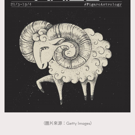
時裝心理學
2
當巨蟹座遇上處女座 Tyson Yoshi x 林家謙
煲劇日常
334
玩物壯志
1
本人已詳閱並同意遵守本文列明條款及細則。 請瀏覽
(
nmg.com.hk/privacy
) 閱讀本公司的私隱政策聲明。
本人願意接收新傳媒集團的最新消息及其他宣傳資訊，本人同意
新傳媒集團使用本人的個人資料於任何推廣用途。
（圖片來源：Getty Images）