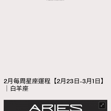
FigaroTalk
48
FigaroWatch
83
Grooming&Fitness
38
HommesFashion
2
HommeStyle
132
NoBagNoLife
349
People
53
#FigaroIssue 專訪陳漢娜Hanna與Takuro｜模特
TheFrenchWay
145
情侶談愛情
VAxChowSangSang
4
WatchesWonder&Beyond
21
WatchesWonder&Beyond
1
2月每周星座運程【2月23日-3月1日】
向ChanelN°5致敬
1
｜白羊座
大時代小事情
42
時尚熱話
537
時尚配飾
297