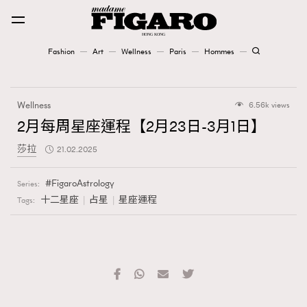
Fashion
Art
Wellness
Paris
Hommes
Fashion
Wellness
6.56k views
Art
2月每周星座運程【2月23日-3月1日】
莎拉
21.02.2025
Wellness
Karena Lam is On Our Cover
FigaroAstrology
Series:
十二星座
占星
星座運程
Tags:
Paris
Hommes