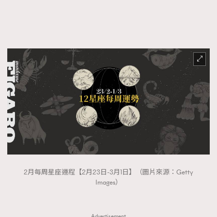
FigaroFrancais
41
FigaroGadget
1
FigaroHealth
647
FigaroHub
128
FigaroIcon
68
法國五月French May專訪四位香港文藝代表
FigaroInsight
156
FigaroIssue
271
FigaroJewellery
87
FigaroLifestyle
230
FigaroLove
89
FigaroMasterclass
20
2月每周星座運程【2月23日-3月1日】（圖片來源：Getty
FigaroMusic
90
Images）
FigaroStyle
89
#FigaroIssue 容祖兒封面專訪｜追逐歌手夢
FigaroSubculture
14
Advertisement