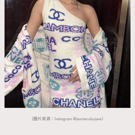
（圖片來源：Instagram @jennierubyjane）