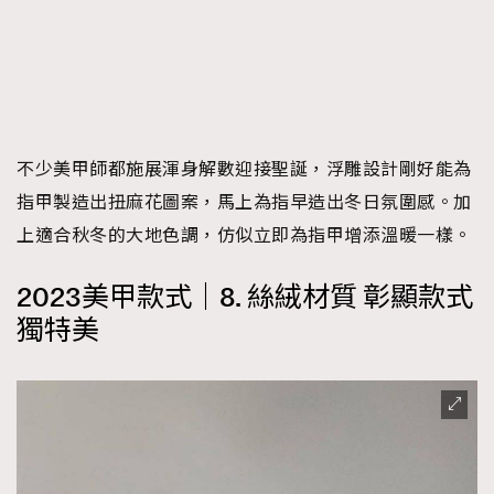
不少美甲師都施展渾身解數迎接聖誕，浮雕設計剛好能為
指甲製造出扭麻花圖案，馬上為指早造出冬日氛圍感。加
上適合秋冬的大地色調，仿似立即為指甲增添溫暖一樣。
2023美甲款式｜8. 絲絨材質 彰顯款式
獨特美