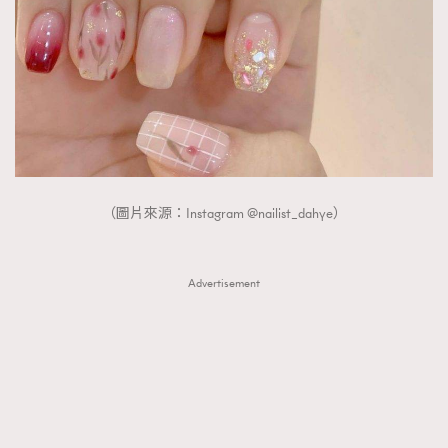
（圖片來源：Instagram @nailist_dahye）
Advertisement