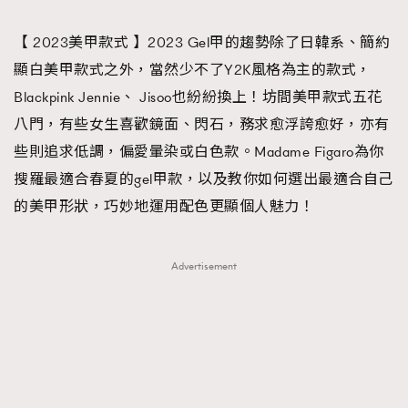
TRENDING
【 2023美甲款式 】2023 Gel甲的趨勢除了日韓系、簡約
#FigaroExhibition 群星力撐MF X Leung Mo《See
AFrenchMind
3
顯白美甲款式之外，當然少不了Y2K風格為主的款式，
You In My Dream》展覽
DressLikeAParisienne
1
Blackpink Jennie、 Jisoo也紛紛換上！坊間美甲款式五花
EmpowerF
103
八門，有些女生喜歡鏡面、閃石，務求愈浮誇愈好，亦有
FashionWeek
191
些則追求低調，偏愛暈染或白色款。Madame Figaro為你
FigaroAesthetic
308
搜羅最適合春夏的gel甲款，以及教你如何選出最適合自己
FigaroAstrology
416
的美甲形狀，巧妙地運用配色更顯個人魅力！
FigaroBeauty
424
FigaroBeautyRitual
7
Advertisement
FigaroCeleb
547
#FigaroExhibition Wyman 揭曉 Figaro Exhibition
FigaroCinéma
281
第二站！
FigaroDigitalCover
17
FigaroExhibition
12
FigaroExpert
1