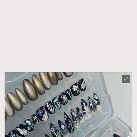
時裝心理學
2
當巨蟹座遇上處女座 Tyson Yoshi x 林家謙
煲劇日常
334
玩物壯志
1
本人已詳閱並同意遵守本文列明條款及細則。 請瀏覽
(
nmg.com.hk/privacy
) 閱讀本公司的私隱政策聲明。
本人願意接收新傳媒集團的最新消息及其他宣傳資訊，本人同意
新傳媒集團使用本人的個人資料於任何推廣用途。