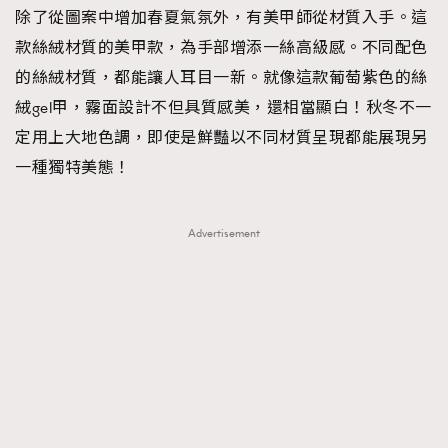
除了從圖案中增加春夏氣氛外，有美甲師從材質入手。這
款絲絨材質的美甲款，為手部增添一絲高級感。不同配色
的絲絨材質，都能讓人耳目一新。就像這款葡萄紫色的絲
絨gel甲，霧面設計不但具質感美，還相當顯白！秋冬不一
定用上大地色調，即使是鮮豔以不同材質呈現都能展現另
一種獨特美態！
Advertisement