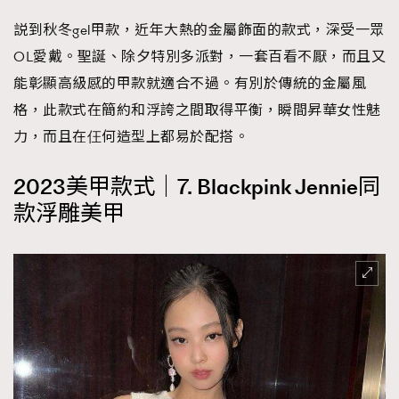
説到秋冬gel甲款，近年大熱的金屬飾面的款式，深受一眾
OL愛戴。聖誕、除夕特別多派對，一套百看不厭，而且又
能彰顯高級感的甲款就適合不過。有別於傳統的金屬風
格，此款式在簡約和浮誇之間取得平衡，瞬間昇華女性魅
力，而且在仼何造型上都易於配搭。
2023美甲款式｜7. Blackpink Jennie同
款浮雕美甲