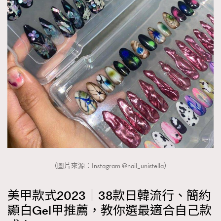
About us
Collaboration Opportunity
Disclaimer
Privacy
New Media Group
|
Madame Figaro editions:
France
|
Greece
|
Japan
|
Portugal
|
Spain
（圖片來源：Instagram @nail_unistella）
美甲款式2023｜38款日韓流行、簡約
顯白Gel甲推薦，教你選最適合自己款