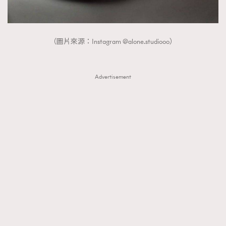
（圖片來源：Instagram @alone.studiooo）
Advertisement