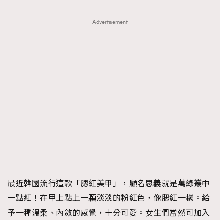
AFrenchMind
DressLikeAParisienne
Advertisement
EmpowerF
FashionWeek
FigaroAesthetic
最近韓國流行這款「腮紅美甲」，顧名思義就是萬綠叢中
一點紅！在甲上點上一顆淡淡的粉紅色，像腮紅一樣。給
予一種溫柔、內斂的感覺，十分可愛。女生們當然可加入