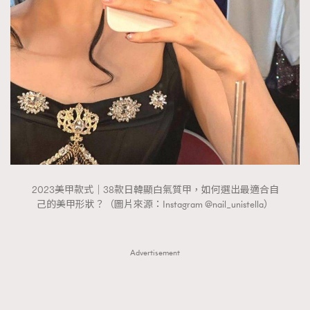
FigaroTalk
48
FigaroWatch
83
Grooming&Fitness
38
HommesFashion
2
HommeStyle
132
NoBagNoLife
349
People
53
#FigaroIssue 專訪陳漢娜Hanna與Takuro｜模特
TheFrenchWay
145
情侶談愛情
VAxChowSangSang
4
2023美甲款式｜38款日韓顯白氣質甲，如何選出最適合自
WatchesWonder&Beyond
21
己的美甲形狀？（圖片來源：Instagram @nail_unistella）
WatchesWonder&Beyond
1
向ChanelN°5致敬
1
Advertisement
大時代小事情
42
時尚熱話
537
時尚配飾
297