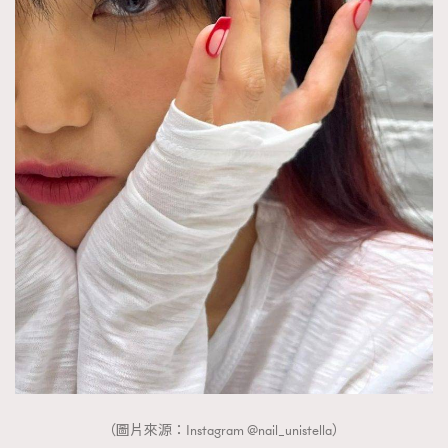
（圖片來源：Instagram @nail_unistella）