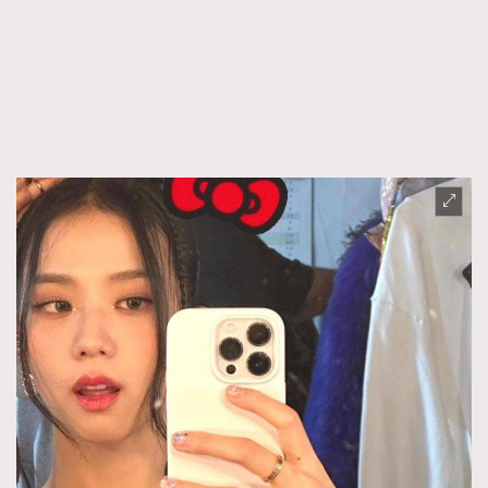
FigaroFrancais
41
FigaroGadget
1
FigaroHealth
647
FigaroHub
128
FigaroIcon
68
法國五月French May專訪四位香港文藝代表
FigaroInsight
156
FigaroIssue
271
FigaroJewellery
87
FigaroLifestyle
230
FigaroLove
89
FigaroMasterclass
20
FigaroMusic
90
FigaroStyle
89
#FigaroIssue 容祖兒封面專訪｜追逐歌手夢
FigaroSubculture
14