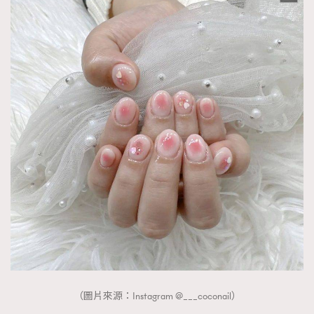
（圖片來源：Instagram @___coconail）
TRENDING