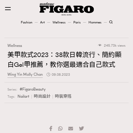
Fashion
Art
Wellness
Paris
Hommes
Fashion
Wellness
245.73k views
Art
美甲款式2023：38款日韓流行、簡約顯
白Gel甲推薦，教你選最適合自己款式
Wellness
Wing Yin Molly Chan
09.08.2023
Karena Lam is On Our Cover
FigaroBeauty
Series:
Paris
Nailart
時尚設計
時裝穿搭
Tags:
Hommes