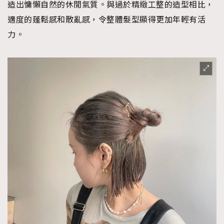
造出慵懶自然的休閒氣質。與過於精緻工整的造型相比，
適度的蓬鬆感和散亂感，令整體髮型顯得更加年輕有活
力。