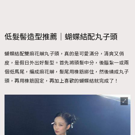
低髮髻造型推薦｜蝴蝶結配丸子頭
蝴蝶結配雙麻花辮丸子頭，真的是可愛滿分，清爽又俏
皮，是假日外出好髮型。首先將頭髮中分，後腦紮一或兩
個低馬尾，編成麻花辮，髮尾用橡筋綁住，然後繞成丸子
頭，再用橡筋固定，再加上喜歡的蝴蝶結就完成了！