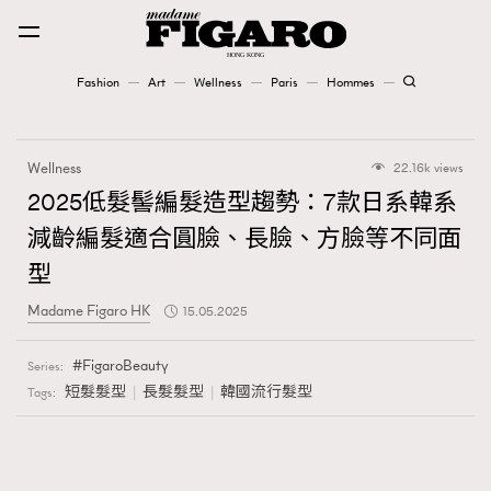
Fashion
Art
Wellness
Paris
Hommes
Fashion
Wellness
22.16k views
Art
2025低髮髻編髮造型趨勢：7款日系韓系
減齡編髮適合圓臉、長臉、方臉等不同面
Wellness
型
Karena Lam is On Our Cover
Madame Figaro HK
15.05.2025
Paris
FigaroBeauty
Series:
短髮髮型
長髮髮型
韓國流行髮型
Tags:
Hommes