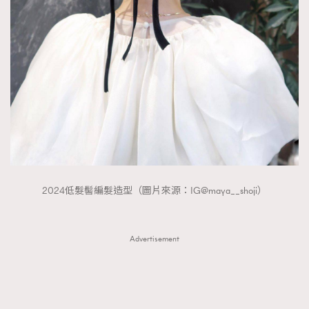
FigaroTalk
48
FigaroWatch
83
Grooming&Fitness
38
HommesFashion
2
HommeStyle
132
NoBagNoLife
349
People
53
#FigaroIssue 專訪陳漢娜Hanna與Takuro｜模特
TheFrenchWay
145
情侶談愛情
VAxChowSangSang
4
2024低髮髻編髮造型（圖片來源：IG@maya__shoji）
WatchesWonder&Beyond
21
WatchesWonder&Beyond
1
向ChanelN°5致敬
1
Advertisement
大時代小事情
42
時尚熱話
537
時尚配飾
297