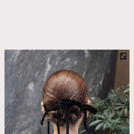
FigaroFrancais
41
FigaroGadget
1
FigaroHealth
647
FigaroHub
128
FigaroIcon
68
法國五月French May專訪四位香港文藝代表
FigaroInsight
156
FigaroIssue
271
FigaroJewellery
87
FigaroLifestyle
230
FigaroLove
89
FigaroMasterclass
20
FigaroMusic
90
FigaroStyle
89
#FigaroIssue 容祖兒封面專訪｜追逐歌手夢
FigaroSubculture
14