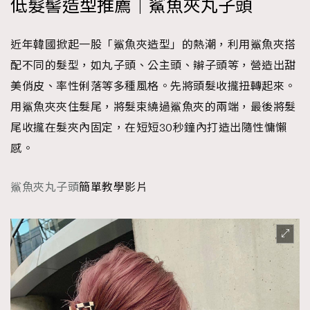
低髮髻造型推薦｜鯊魚夾丸子頭
近年韓國掀起一股「鯊魚夾造型」的熱潮，利用鯊魚夾搭
配不同的髮型，如丸子頭、公主頭、辮子頭等，營造出甜
美俏皮、率性俐落等多種風格。先將頭髮收攏扭轉起來。
用鯊魚夾夾住髮尾，將髮束繞過鯊魚夾的兩端，最後將髮
尾收攏在髮夾內固定，在短短30秒鐘內打造出隨性慵懶
感。
鯊魚夾丸子頭
簡單教學影片