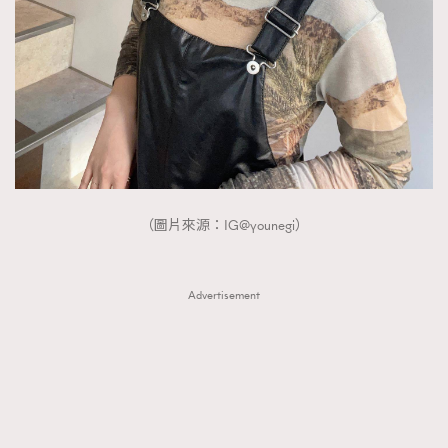
（圖片來源：IG@younegi）
Advertisement