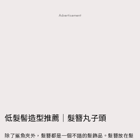
Advertisement
低髮髻造型推薦｜髮簪丸子頭
除了鯊魚夾外，髮簪都是一個不錯的髮飾品。髮簪放在髮