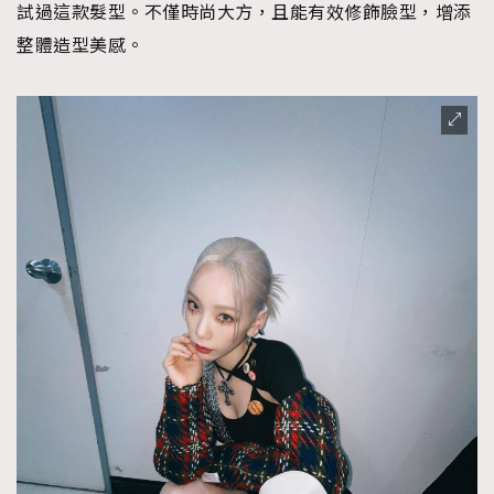
試過這款髮型。不僅時尚大方，且能有效修飾臉型，增添
About us
Collaboration Opportunity
Disclaimer
Privacy
整體造型美感。
New Media Group
|
Madame Figaro editions:
France
|
Greece
|
Japan
|
Portugal
|
Spain