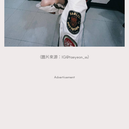
（圖片來源：IG@taeyeon_ss）
Advertisement