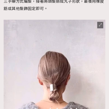
三手辮方式編髮，接著將頭髮綁成丸子形狀，最後用橡皮
筋或其他髮飾固定即可。