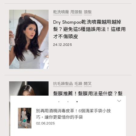
乾洗噴霧
甩頭髮
頭髮
Dry Shampoo乾洗噴霧越用越掉
髮？避免這5種錯誤用法！這樣用
才不傷頭皮
24.12.2025
抗毛躁髮品
毛躁
開叉
髮膜推薦！髮膜用法是什麼？髮
膜多久用一次？一文分析髮膜助
你修復受損髮絲
06.05.2026
RECOMMENDED