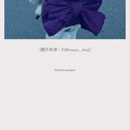
（圖片來源：IG@maya__shoji）
Advertisement