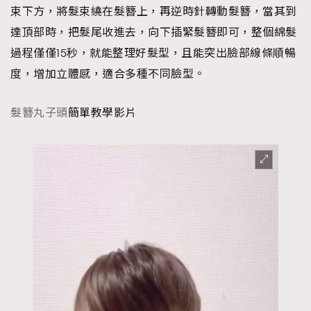
束下方，將髮束繞在髮簪上，再逆時針轉動髮簪，當其到
達頂部時，把髮尾收進去，向下插緊髮簪即可，整個綿髮
過程僅僅15秒，就能整理好髮型，且能突出臉部線條順暢
度，增加立體感，適合多種不同臉型。
髮簪丸子頭
簡單教學影片