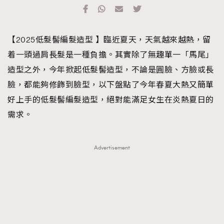
TRENDING
#FigaroExhibition 群星力撐MF X Leung Mo《See
AFrenchMind
3
【2025低髮髻編髮造型 】臨近夏天，天氣越來越熱，留
You In My Dream》展覽
DressLikeAParisienne
1
着一頭過肩長髮是一種負擔。其實除了無趣單一「馬尾」
EmpowerF
103
造型之外，今年掀起低髮髻造型，不論是圓臉、方臉或長
FashionWeek
191
臉，都能夠修飾到臉型，以下盤點了今年春夏大熱又簡單
FigaroAesthetic
308
好上手的低髮髻編髮造型，絕對能滿足女生在炎熱夏日的
FigaroAstrology
416
需求。
FigaroBeauty
424
FigaroBeautyRitual
7
Advertisement
FigaroCeleb
547
#FigaroExhibition Wyman 揭曉 Figaro Exhibition
FigaroCinéma
281
第二站！
FigaroDigitalCover
17
FigaroExhibition
12
FigaroExpert
1