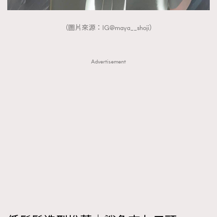
AFrenchMind
DressLikeAParisienne
（圖片來源：IG@maya__shoji）
EmpowerF
FashionWeek
FigaroAesthetic
Advertisement