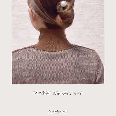
（圖片來源：IG@maya_arrange）
Advertisement