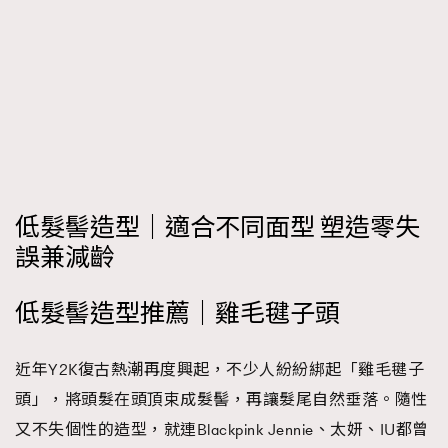
時裝心理學
2
當巨蟹座遇上處女座 Tyson Yoshi x 林家謙
煲劇日常
334
玩物壯志
1
低髮髻造型｜適合不同面型 塑造零失
誤兼減齡
本人已詳閱並同意遵守本文列明條款及細則。 請瀏覽
(
nmg.com.hk/privacy
) 閱讀本公司的私隱政策聲明。
低髮髻造型推薦｜雞毛毽子頭
本人願意接收新傳媒集團的最新消息及其他宣傳資訊，本人同意
新傳媒集團使用本人的個人資料於任何推廣用途。
近年Y2K復古熱潮再度興起，不少人紛紛綁起「雞毛毽子
頭」，將頭髮在頭頂束成髮髻，再讓髮尾自然垂落。隨性
又不失個性的造型，就連Blackpink Jennie、太妍、IU都曾