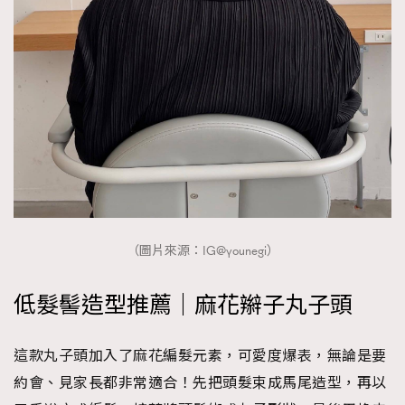
（圖片來源：IG@younegi）
低髮髻造型推薦｜麻花辮子丸子頭
這款丸子頭加入了麻花編髮元素，可愛度爆表，無論是要
約會、見家長都非常適合！先把頭髮束成馬尾造型，再以