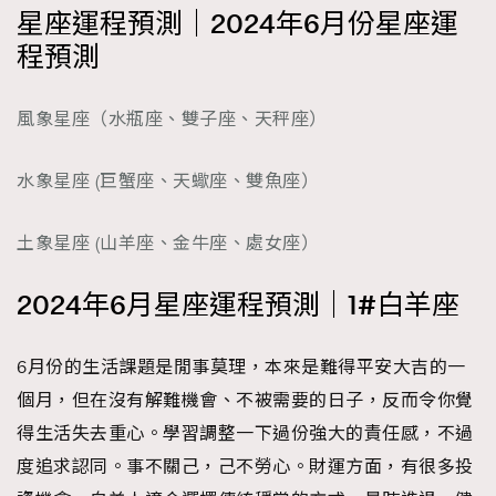
星座運程預測｜2024年6月份星座運
時裝心理學
2
當巨蟹座遇上處女座 Tyson Yoshi x 林家謙
程預測
煲劇日常
334
玩物壯志
1
風象星座（水瓶座、雙子座、天秤座）
水象星座 (巨蟹座、天蠍座、雙魚座）
土象星座 (山羊座、金牛座、處女座）
2024年6月星座運程預測｜1#白羊座
本人已詳閱並同意遵守本文列明條款及細則。 請瀏覽
(
nmg.com.hk/privacy
) 閱讀本公司的私隱政策聲明。
本人願意接收新傳媒集團的最新消息及其他宣傳資訊，本人同意
6月份的生活課題是閒事莫理，本來是難得平安大吉的一
新傳媒集團使用本人的個人資料於任何推廣用途。
個月，但在沒有解難機會、不被需要的日子，反而令你覺
得生活失去重心。學習調整一下過份強大的責任感，不過
度追求認同。事不關己，己不勞心。財運方面，有很多投