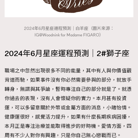
2024年6月星座運程預測｜白羊座（圖片來源：
IG@Woodnink for Madame FIGARO）
2024年6月星座運程預測｜2#獅子座
職場之中忽然出現很多不同的能量，其中有人與你價值觀
背道而馳，如果事件沒有你必然需要參與的部分，就放手
轉身，無謂與其爭論，暫時專注自己的部分就是了。就憑
你過去的表現，沒有人會懷疑你的實力。本月甚有投資
運，可以多留意關於外幣或金屬方面的消息，小賭怡情。
TRENDING
健康運很好，感覺活力提升，如果有什麼長期疾病困擾，
本月正是專注治療並能取得進步的好時機。愛情方面，四
AFrenchMind
DressLikeAParisienne
周有不少人對你有興趣，只是你自己無心戀戰而已。
EmpowerF
FashionWeek
FigaroAesthetic