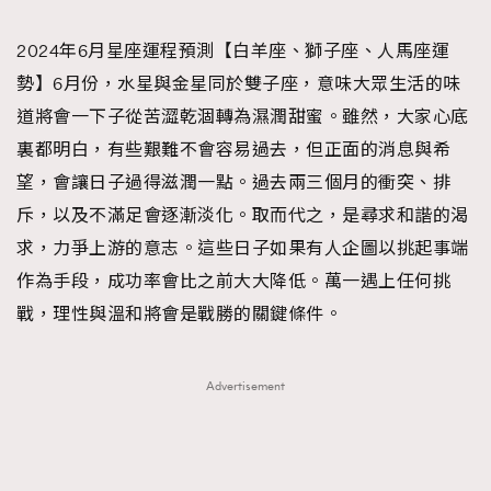
TRENDING
2024年6月星座運程預測【白羊座、獅子座、人馬座運
#FigaroExhibition 群星力撐MF X Leung Mo《See
AFrenchMind
3
勢】6月份，水星與金星同於雙子座，意味大眾生活的味
You In My Dream》展覽
DressLikeAParisienne
1
道將會一下子從苦澀乾涸轉為濕潤甜蜜。雖然，大家心底
EmpowerF
103
裏都明白，有些艱難不會容易過去，但正面的消息與希
FashionWeek
191
望，會讓日子過得滋潤一點。過去兩三個月的衝突、排
FigaroAesthetic
308
斥，以及不滿足會逐漸淡化。取而代之，是尋求和諧的渴
FigaroAstrology
416
求，力爭上游的意志。這些日子如果有人企圖以挑起事端
FigaroBeauty
424
作為手段，成功率會比之前大大降低。萬一遇上任何挑
FigaroBeautyRitual
7
戰，理性與溫和將會是戰勝的關鍵條件。
FigaroCeleb
547
#FigaroExhibition Wyman 揭曉 Figaro Exhibition
FigaroCinéma
281
Advertisement
第二站！
FigaroDigitalCover
17
FigaroExhibition
12
FigaroExpert
1