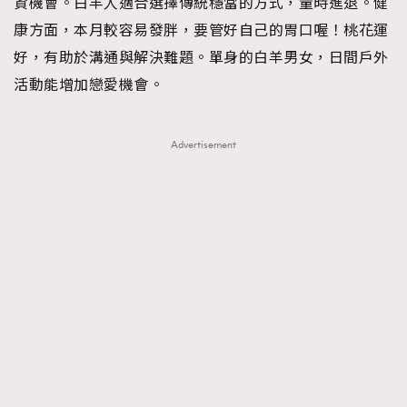
資機會。白羊人適合選擇傳統穩當的方式，量時進退。健
About us
Collaboration Opportunity
Disclaimer
Privacy
康方面，本月較容易發胖，要管好自己的胃口喔！桃花運
New Media Group
|
Madame Figaro editions:
France
|
Greece
好，有助於溝通與解決難題。單身的白羊男女，日間戶外
|
Japan
|
Portugal
|
Spain
活動能增加戀愛機會。
Advertisement