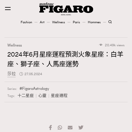
Fashion
Art
Wellness
Paris
Hommes
Fashion
Wellness
20.49k views
Art
2024年6月星座運程預測火象星座：白羊
座、獅子座、人馬座運勢
Wellness
莎拉
27.05.2024
Karena Lam is On Our Cover
FigaroAstrology
Series:
Paris
十二星座
心靈
星座運程
Tags:
Hommes