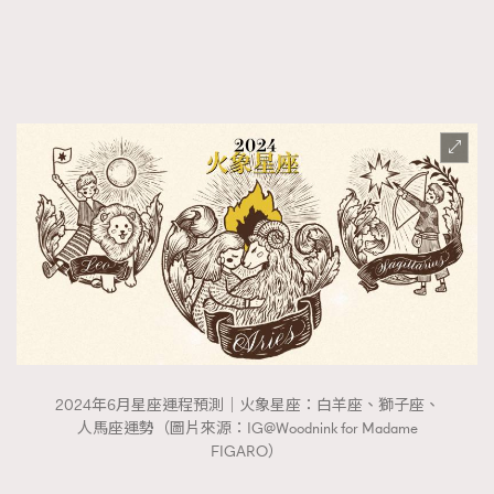
FigaroTalk
48
FigaroWatch
83
Grooming&Fitness
38
HommesFashion
2
HommeStyle
132
NoBagNoLife
349
People
53
#FigaroIssue 專訪陳漢娜Hanna與Takuro｜模特
TheFrenchWay
145
情侶談愛情
VAxChowSangSang
4
WatchesWonder&Beyond
21
WatchesWonder&Beyond
1
向ChanelN°5致敬
1
2024年6月星座運程預測｜火象星座：白羊座、獅子座、
大時代小事情
42
人馬座運勢（圖片來源：IG@Woodnink for Madame
時尚熱話
537
FIGARO）
時尚配飾
297