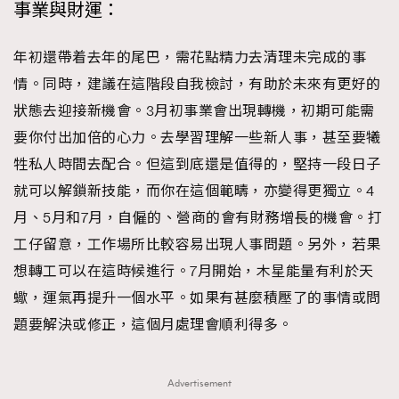
事業與財運：
年初還帶着去年的尾巴，需花點精力去清理未完成的事
情。同時，建議在這階段自我檢討，有助於未來有更好的
狀態去迎接新機會。3月初事業會出現轉機，初期可能需
要你付出加倍的心力。去學習理解一些新人事，甚至要犧
牲私人時間去配合。但這到底還是值得的，堅持一段日子
就可以解鎖新技能，而你在這個範疇，亦變得更獨立。4
月、5月和7月，自僱的、營商的會有財務增長的機會。打
工仔留意，工作場所比較容易出現人事問題。另外，若果
想轉工可以在這時候進行。7月開始，木星能量有利於天
蠍，運氣再提升一個水平。如果有甚麼積壓了的事情或問
題要解決或修正，這個月處理會順利得多。
Advertisement