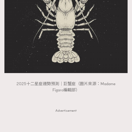
FigaroTalk
48
FigaroWatch
83
Grooming&Fitness
38
HommesFashion
2
HommeStyle
132
NoBagNoLife
349
People
53
#FigaroIssue 專訪陳漢娜Hanna與Takuro｜模特
TheFrenchWay
145
情侶談愛情
VAxChowSangSang
4
WatchesWonder&Beyond
2025十二星座運勢預測｜巨蟹座（圖片來源：Madame
21
Figaro編輯部）
WatchesWonder&Beyond
1
向ChanelN°5致敬
1
大時代小事情
Advertisement
42
時尚熱話
537
時尚配飾
297