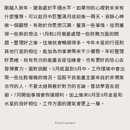
剛踏入新年，運氣處於平穩水平。如果你的心裡對未來有
什麼憧憬，可以趁月中巨蟹滿月或前後一兩天，安靜心神
做一個觀想，有助於你思想沉澱，釐清一些事情，從而獲
得一些新的想法。1月和2月需要處理一些財務方面的問
題。整理好之後，往後就會暢順得多。今年木星的行徑和
其他行星的相位，能加為你事業帶來不少優勢。年初整理
好思緒，就有充分的能量去捉住機會，也有更好的信心去
發揮實力，面對挑戰。3月底直到5月中，工作環境中會出
現一些比較複雜的情況。這股不良能量主要來自於非慣常
合作的人，不要太過執著於對方的言論，嘗試學習去迴
避。7月開始事情會恢復順利，加上後來8月至9月金星和
水星的良好相位，工作方面的運氣會更上一層。
Advertisement