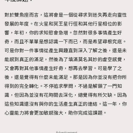
對於雙魚座而言，這將會是一個從尋求到迷失再走向靈性
發展的年度。在火星和冥王星行徑和其他行星相位的影
響，年初，你的求知慾會急增。忽然對很多事情產生好
奇，而且不單單是想認識一下而已，而是希望尋根究底。
可是你對一件事情從產生興趣直到深入了解之後，還是未
能感到真正的滿足，然後為了填滿莫名其妙的虛空感覺，
又會再對其他事情產生好奇，想再去學習。可是學了之
後，還是覺得有什麼未能滿足。那是因為你並沒有把你所
得到的完全轉化。不停追求學問，不過是解鎖了一門知
識，但因為並沒有花時間去深化，總覺得有所欠缺。因為
這些知識還沒有與你的生活產生真正的連結。這一年，你
心靈能力將會更加敏感強大，助你完成這課題。
Advertisement