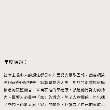
時裝心理學
2
當巨蟹座遇上處女座 Tyson Yoshi x 林家謙
煲劇日常
334
玩物壯志
1
年度課題：
本人已詳閱並同意遵守本文列明條款及細則。 請瀏覽
(
nmg.com.hk/privacy
) 閱讀本公司的私隱政策聲明。
社會上很多人的想法都是在外面努力賺取回報，然後把這
本人願意接收新傳媒集團的最新消息及其他宣傳資訊，本人同意
些回報帶回家裡去，就算是豐盛人生。對於特別重視家庭
新傳媒集團使用本人的個人資料於任何推廣用途。
觀念的巨蟹而言，來自家裡的幸福感，就是他們努力的動
力。巨蟹人心目中「家」的概念，除了人物關係，也包括
了空間。由於太愛「家」的關係，巨蟹為了自己的家能更