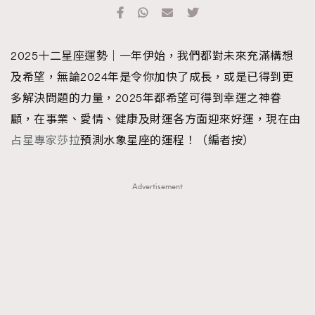
TRENDING
#FigaroExhibition 群星力撐MF X Leung Mo《See
AFrenchMind
3
2025十二星座運勢｜一年伊始，我們都對未來充滿構想
You In My Dream》展覽
DressLikeAParisienne
1
及希望，無論2024年是令你加快了成長，或是已得到更
EmpowerF
103
多解決問題的力量，2025年都希望可得到幸運之神眷
FashionWeek
191
顧，在事業、愛情、健康及財運各方面迎來好運，現在由
FigaroAesthetic
308
占星專家莎拉
預測水象星座的運程！（編者按）
FigaroAstrology
416
FigaroBeauty
424
Advertisement
FigaroBeautyRitual
7
FigaroCeleb
547
#FigaroExhibition Wyman 揭曉 Figaro Exhibition
FigaroCinéma
281
第二站！
FigaroDigitalCover
17
FigaroExhibition
12
FigaroExpert
1