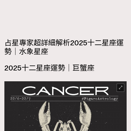
FigaroFrancais
41
FigaroGadget
1
FigaroHealth
647
FigaroHub
128
占星專家超詳細解析2025十二星座運
FigaroIcon
68
法國五月French May專訪四位香港文藝代表
勢｜水象星座
FigaroInsight
156
FigaroIssue
271
2025十二星座運勢｜巨蟹座
FigaroJewellery
87
FigaroLifestyle
230
FigaroLove
89
FigaroMasterclass
20
FigaroMusic
90
FigaroStyle
89
#FigaroIssue 容祖兒封面專訪｜追逐歌手夢
FigaroSubculture
14