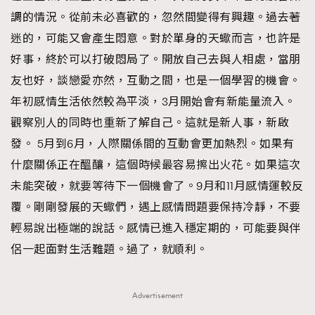
調的情況。從前未必喜歡的，忽然間變得有興趣。過去著
迷的，可能又會產生悶意。對於單身的天蠍而言，也許是
好事，終於可以打破悶局了。開放自己去與人相處，當朋
友也好，談戀愛亦然，互動之間，也是一個學習的機會。
年初感情生活依然較為平淡，3月開始會有新能量流入。
觀察別人的同時也重新了解自己。這就是新人事，新啟
發。 5月到6月，人際關係間的互動會更加熱烈。如果有
什麼關係正在醞釀，這個時候最容易擦出火花。如果這次
未能突破，就要等待下一個機會了。9月和11月感情運較反
覆。剛剛發展的天蠍們，遇上感情問題要保持冷靜，不要
輕易說出極端的說話。感情已進入穩定期的，可能要與伴
侶一起面對生活難題。過了，就順利。
Advertisement