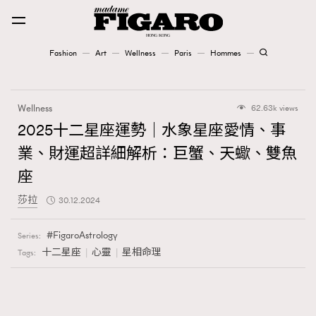
Fashion
Art
Wellness
Paris
Hommes
Fashion
Wellness
62.63k views
Art
2025十二星座運勢｜水象星座愛情、事
業、財運超詳細解析：巨蟹、天蠍、雙魚
Wellness
座
Karena Lam is On Our Cover
莎拉
30.12.2024
Paris
FigaroAstrology
Series:
十二星座
心靈
星相命理
Tags:
Hommes