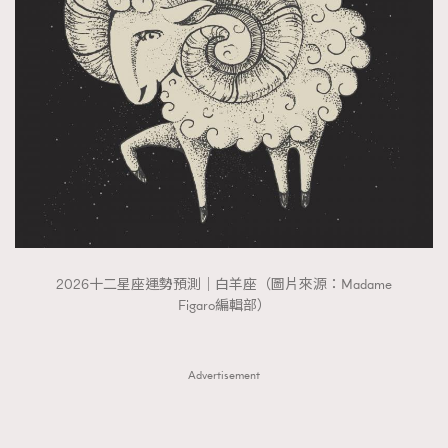
FigaroTalk
48
FigaroWatch
83
Grooming&Fitness
38
HommesFashion
2
HommeStyle
132
NoBagNoLife
349
People
53
#FigaroIssue 專訪陳漢娜Hanna與Takuro｜模特
TheFrenchWay
145
情侶談愛情
VAxChowSangSang
4
WatchesWonder&Beyond
2026十二星座運勢預測｜白羊座（圖片來源：Madame
21
Figaro編輯部）
WatchesWonder&Beyond
1
向ChanelN°5致敬
1
大時代小事情
Advertisement
42
時尚熱話
537
時尚配飾
297