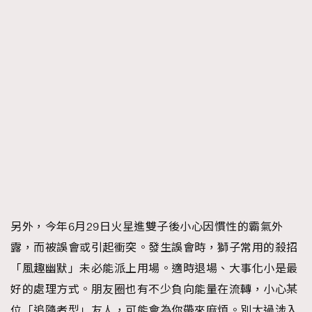
另外，今年6月29日火星進雙子後小心因慣性的霸氣外
露，而被誤會或引起衝突。發生誤會時，獅子常用的殺招
「風趣幽默」未必能派上用場。適時退場、大事化小是最
好的處理方式。朋友圈也有不少負向能量在流轉，小心某
位「追隨者型」友人，可能會為你帶來麻煩。別太過涉入