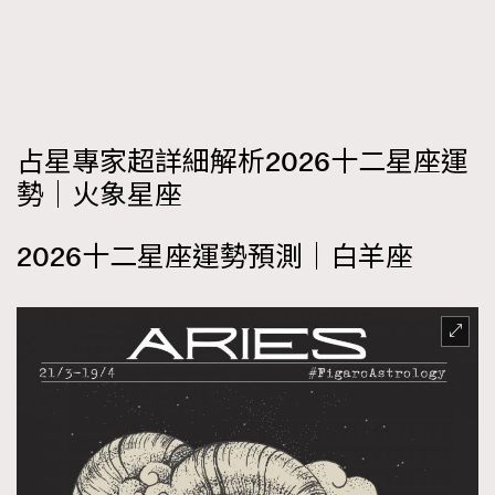
FigaroFrancais
41
FigaroGadget
1
FigaroHealth
647
FigaroHub
128
占星專家超詳細解析2026十二星座運
FigaroIcon
68
法國五月French May專訪四位香港文藝代表
勢｜火象星座
FigaroInsight
156
FigaroIssue
271
2026十二星座運勢預測｜白羊座
FigaroJewellery
87
FigaroLifestyle
230
FigaroLove
89
FigaroMasterclass
20
FigaroMusic
90
FigaroStyle
89
#FigaroIssue 容祖兒封面專訪｜追逐歌手夢
FigaroSubculture
14