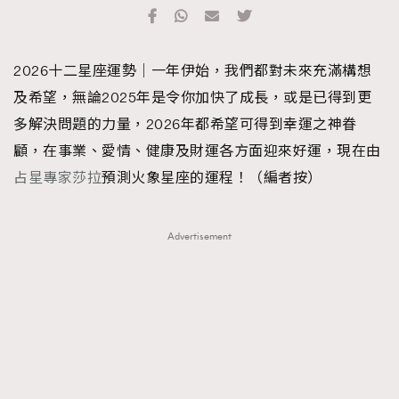
TRENDING
#FigaroExhibition 群星力撐MF X Leung Mo《See
AFrenchMind
3
2026十二星座運勢｜一年伊始，我們都對未來充滿構想
You In My Dream》展覽
DressLikeAParisienne
1
及希望，無論2025年是令你加快了成長，或是已得到更
EmpowerF
103
多解決問題的力量，2026年都希望可得到幸運之神眷
FashionWeek
191
顧，在事業、愛情、健康及財運各方面迎來好運，現在由
FigaroAesthetic
308
占星專家莎拉
預測火象星座的運程！（編者按）
FigaroAstrology
416
FigaroBeauty
424
Advertisement
FigaroBeautyRitual
7
FigaroCeleb
547
#FigaroExhibition Wyman 揭曉 Figaro Exhibition
FigaroCinéma
281
第二站！
FigaroDigitalCover
17
FigaroExhibition
12
FigaroExpert
1