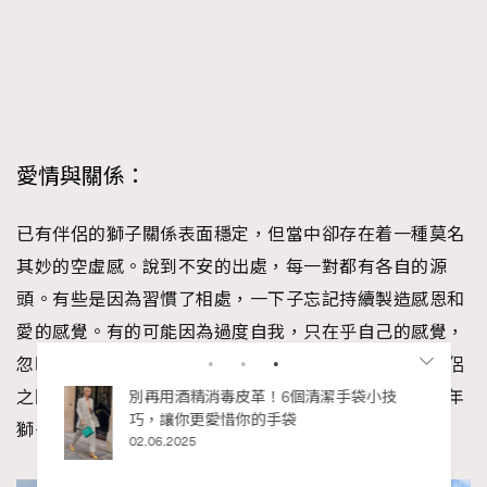
愛情與關係：
已有伴侶的獅子關係表面穩定，但當中卻存在着一種莫名
其妙的空虛感。說到不安的出處，每一對都有各自的源
頭。有些是因為習慣了相處，一下子忘記持續製造感恩和
愛的感覺。有的可能因為過度自我，只在乎自己的感覺，
忽略了對方的感受。有時候，付出也會帶來滿足感，情侶
之間互相照顧都是一種建立連結的方式。無論如何，今年
私藏的顯
別再用酒精消毒皮革！6個清潔手袋小技
巧，讓你更愛惜你的手袋
獅子朋友的愛情生活中實在是需要更多儀式感。
02.06.2025