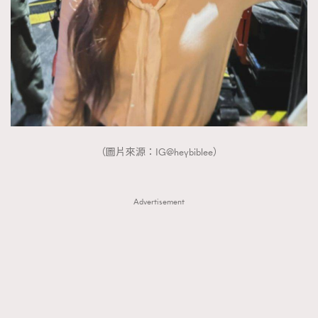
（圖片來源：IG@heybiblee）
Advertisement