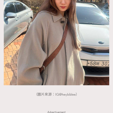
（圖片來源：IG@heybiblee）
Advertisement