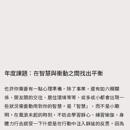
時裝心理學
2
當巨蟹座遇上處女座 Tyson Yoshi x 林家謙
煲劇日常
334
玩物壯志
1
年度課題：在智慧與衝動之間找出平衡
本人已詳閱並同意遵守本文列明條款及細則。 請瀏覽
(
nmg.com.hk/privacy
) 閱讀本公司的私隱政策聲明。
也許你需要有一點心理準備，除了事業，還有如六親關
本人願意接收新傳媒集團的最新消息及其他宣傳資訊，本人同意
係、朋友間的交往、居住環境等等，或多或小都會出現一
新傳媒集團使用本人的個人資料於任何推廣用途。
些狀況需要動用到你的智慧。是「智慧」，而不是小聰
明。在風浪未起的時刻，不妨去學習靜心、練習瑜伽，身
體力行去感受一下什麼是在行動中注入靜謐的反思。因為