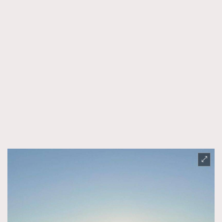
AFrenchMind
DressLikeAParisienne
EmpowerF
FashionWeek
FigaroAesthetic