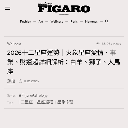
Fashion
Art
Wellness
Paris
Hommes
Fashion
Wellness
68.96k views
Art
2026十二星座運勢｜火象星座愛情、事
業、財運超詳細解析：白羊、獅子、人馬
Wellness
座
Karena Lam is On Our Cover
莎拉
11.12.2025
Paris
FigaroAstrology
Series:
十二星座
星座運程
星象命理
Tags:
Hommes