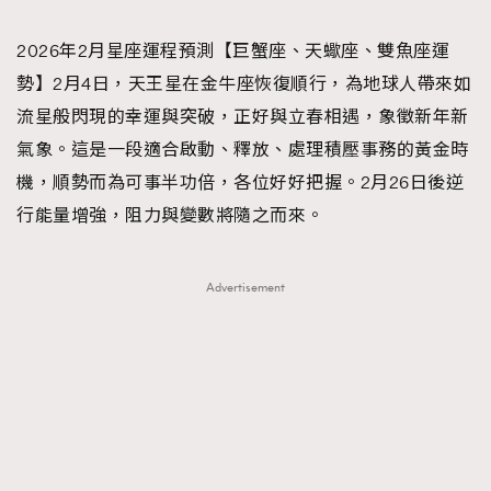
TRENDING
2026年2月星座運程預測【巨蟹座、天蠍座、雙魚座運
#FigaroExhibition 群星力撐MF X Leung Mo《See
AFrenchMind
3
勢】2月4日，天王星在金牛座恢復順行，為地球人帶來如
You In My Dream》展覽
DressLikeAParisienne
1
流星般閃現的幸運與突破，正好與立春相遇，象徵新年新
EmpowerF
103
氣象。這是一段適合啟動、釋放、處理積壓事務的黃金時
FashionWeek
191
機，順勢而為可事半功倍，各位好好把握。2月26日後逆
FigaroAesthetic
308
行能量增強，阻力與變數將隨之而來。
FigaroAstrology
416
FigaroBeauty
424
Advertisement
FigaroBeautyRitual
7
FigaroCeleb
547
#FigaroExhibition Wyman 揭曉 Figaro Exhibition
FigaroCinéma
281
第二站！
FigaroDigitalCover
17
FigaroExhibition
12
FigaroExpert
1