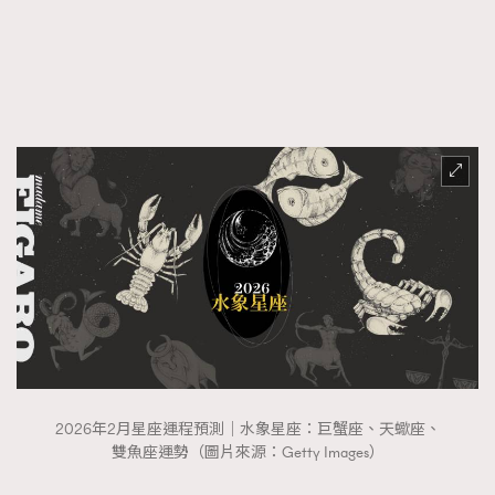
FigaroFrancais
41
FigaroGadget
1
FigaroHealth
647
FigaroHub
128
FigaroIcon
68
法國五月French May專訪四位香港文藝代表
FigaroInsight
156
FigaroIssue
271
FigaroJewellery
87
FigaroLifestyle
230
FigaroLove
89
FigaroMasterclass
20
FigaroMusic
90
2026年2月星座運程預測｜水象星座：巨蟹座、天蠍座、
FigaroStyle
89
雙魚座運勢（圖片來源：Getty Images）
#FigaroIssue 容祖兒封面專訪｜追逐歌手夢
FigaroSubculture
14