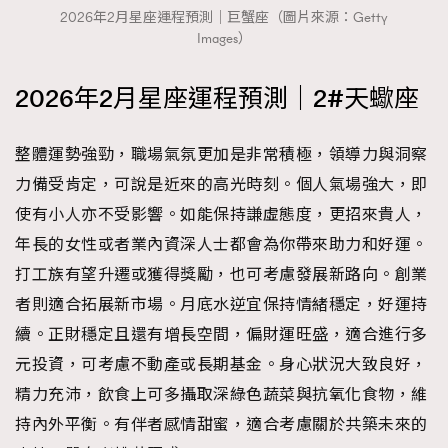
2026年2月星座運程預測｜巨蟹座（圖片來源：Getty
Images）
2026年2月星座運程預測｜2#天蠍座
整體運勢強勁，職場氣氛更加是非常積極，領導力與洞察
力備受肯定，可說是近來的高光時刻。個人氣場強大，即
使有小人亦不受影響。如能保持謙虛態度，更招來貴人，
年長的女性或者業內資深人士都會為你帶來助力和好運。
打工族有望升遷或獲得獎勵，也可考慮發展新路向。創業
者則適合拓展新市場。月底水逆宜保持情緒穩定，好運持
續。正財穩定且還有增長空間，偏財運旺盛，適合進行多
元投資，可考慮不動產或長期基金。身心狀況大致良好，
精力充沛，飲食上可多攝取深綠色蔬菜與抗氧化食物，維
持內外平衡。有伴者感情甜蜜，適合考慮關於共築未來的
TRENDING