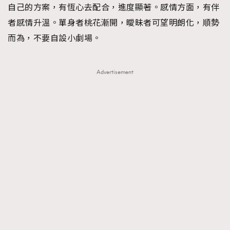
自己的方案，有恆心去配合，進度顯著。感情方面，有伴
About us
Collaboration Opportunity
Disclaimer
Privacy
者感情升溫。單身者桃花漸開，曖昧者可望明朗化，順勢
New Media Group
|
Madame Figaro editions:
France
|
Greece
而為，不要自設小劇場。
|
Japan
|
Portugal
|
Spain
Advertisement