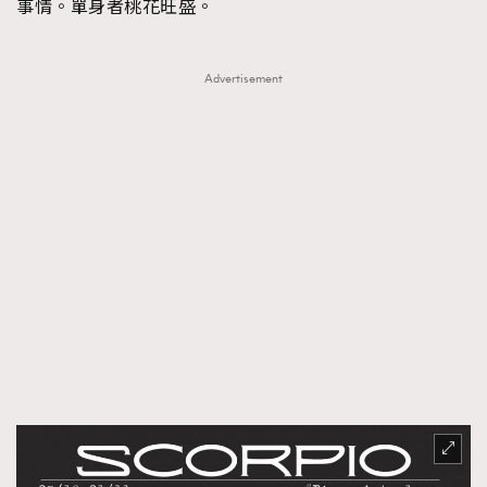
事情。單身者桃花旺盛。
AFrenchMind
DressLikeAParisienne
EmpowerF
FashionWeek
FigaroAesthetic
Advertisement