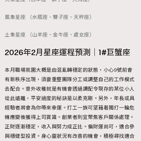
時裝心理學
2
當巨蟹座遇上處女座 Tyson Yoshi x 林家謙
煲劇日常
風象星座 （水瓶座、雙子座、天秤座）
334
玩物壯志
1
土象星座 （山羊座、金牛座、處女座）
2026年2月星座運程預測｜1#巨蟹座
本月職場氛圍大概是由混亂轉穩定的狀態，小心9號前會
有新秩序出現，須要重整團隊分工或調整自己的工作模式
本人已詳閱並同意遵守本文列明條款及細則。 請瀏覽
去配合。意外收穫就是有機會透過調配令現存的某位小人
(
nmg.com.hk/privacy
) 閱讀本公司的私隱政策聲明。
從此遠離，平安過度的秘訣是以柔克剛。另外，年長或具
本人願意接收新傳媒集團的最新消息及其他宣傳資訊，本人同意
新傳媒集團使用本人的個人資料於任何推廣用途。
經驗者將會為你帶來幸運。打工一族可望藉着獨打一輪危
機應變後獲得上司賞識。創業者則宜聚焦客戶關係處理。
正財逐漸穩定，收入與努力成正比。偏財運尚可，適合參
與穩健型投資。身心靈狀況有改善的機會，積極尋找適合