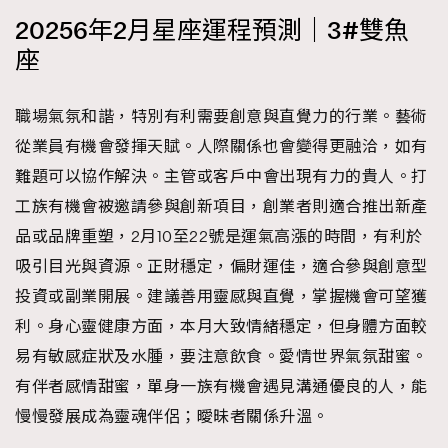
20256年2月星座運程預測｜3#雙魚
座
職場氣氛和諧，特別有利需要創意與直覺力的行業。藝術
從業員有機會發揮天賦。人際關係也會變得更融洽，如有
難題可以協作解決。主管或客戶中會出現有力的貴人。打
工族有機會被邀請參與創新項目，創業者則適合推出新產
品或品牌重塑，2月10至22號是運氣高漲的時間，有利於
吸引目光與資源。正財穩定，偏財運佳，適合參與創意型
投資或副業開展。建議善用靈感與直覺，掌握機會可望獲
利。身心靈健康方面，本月大致情緒穩定，但身體方面較
易有敏感症狀及水腫，要注意飲食。愛情世界氣氛甜蜜。
有伴者感情甜蜜，單身一族有機會遇見溝通優良的人，能
慢慢發展成為靈魂伴侶；曖昧者關係升溫。