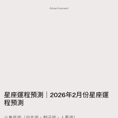
FigaroTalk
48
Advertisement
FigaroWatch
83
Grooming&Fitness
38
HommesFashion
2
HommeStyle
132
NoBagNoLife
349
People
53
#FigaroIssue 專訪陳漢娜Hanna與Takuro｜模特
TheFrenchWay
145
情侶談愛情
VAxChowSangSang
4
WatchesWonder&Beyond
21
WatchesWonder&Beyond
1
向ChanelN°5致敬
1
星座運程預測｜2026年2月份星座運
大時代小事情
42
程預測
時尚熱話
537
時尚配飾
297
火象星座（白羊座、獅子座、人馬座）