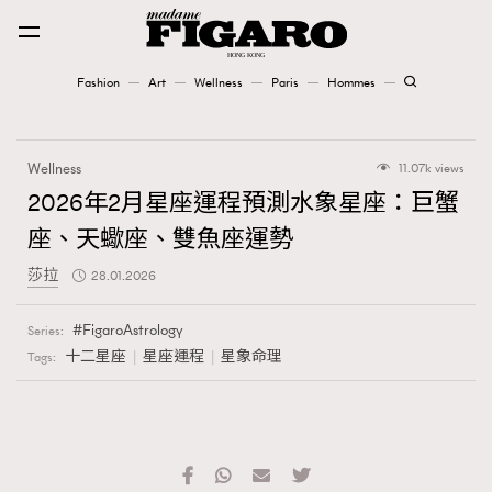
Fashion
Art
Wellness
Paris
Hommes
Fashion
Wellness
11.07k views
Art
2026年2月星座運程預測水象星座：巨蟹
座、天蠍座、雙魚座運勢
Wellness
莎拉
28.01.2026
Karena Lam is On Our Cover
FigaroAstrology
Series:
Paris
十二星座
星座運程
星象命理
Tags:
Hommes