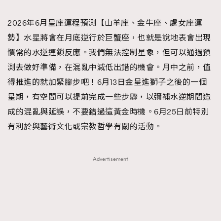
TRENDING
2026年6月星座運程預測【山羊座、金牛座、處女座運
#FigaroExhibition 群星力撐MF X Leung Mo《See
AFrenchMind
3
勢】水星將會在月底逆行於巨蟹座，也就是說地表會出現
You In My Dream》展覽
DressLikeAParisienne
1
慣常的水逆連鎖反應。我們無法控制星象，但可以通過預
EmpowerF
103
測去做好準備，在混亂中減低出錯的機會。月中之前，值
FashionWeek
191
得推進的就加緊腳步吧！6月13日金星進獅子之後的一個
FigaroAesthetic
308
星期，有空間可以提前完成一些步驟，以彌補水逆期間造
FigaroAstrology
416
成的混亂與延誤，不要錯過這黃金時機。6月25日前特別
FigaroBeauty
424
有利於與藝術文化或宗教哲學有關的活動。
FigaroBeautyRitual
7
FigaroCeleb
547
Advertisement
#FigaroExhibition Wyman 揭曉 Figaro Exhibition
FigaroCinéma
281
第二站！
FigaroDigitalCover
17
FigaroExhibition
12
FigaroExpert
1