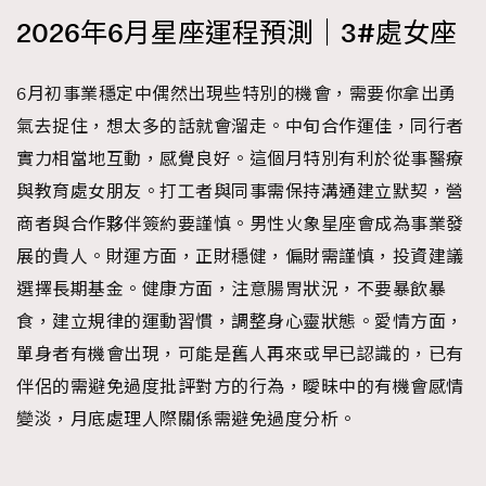
2026年6月星座運程預測｜3#處女座
6月初事業穩定中偶然出現些特別的機會，需要你拿出勇
氣去捉住，想太多的話就會溜走。中旬合作運佳，同行者
實力相當地互動，感覺良好。這個月特別有利於從事醫療
與教育處女朋友。打工者與同事需保持溝通建立默契，營
商者與合作夥伴簽約要謹慎。男性火象星座會成為事業發
展的貴人。財運方面，正財穩健，偏財需謹慎，投資建議
選擇長期基金。健康方面，注意腸胃狀況，不要暴飲暴
食，建立規律的運動習慣，調整身心靈狀態。愛情方面，
單身者有機會出現，可能是舊人再來或早已認識的，已有
伴侶的需避免過度批評對方的行為，曖昧中的有機會感情
變淡，月底處理人際關係需避免過度分析。