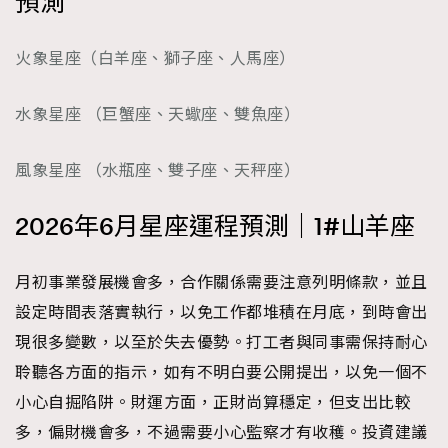
預測
時裝心理學
2
當巨蟹座遇上處女座 Tyson Yoshi x 林家謙
煲劇日常
334
火象星座（白羊座、獅子座、人馬座）
玩物壯志
1
水象星座 （巨蟹座、天蠍座、雙魚座）
風象星座 （水瓶座、雙子座、天秤座）
2026年6月星座運程預測｜1#山羊座
本人已詳閱並同意遵守本文列明條款及細則。 請瀏覽
月初事業發展機會多，合作關係需要注意列明條款，並且
(
nmg.com.hk/privacy
) 閱讀本公司的私隱政策聲明。
設定時間表落實執行，以免工作都堆積在月底，到時會出
本人願意接收新傳媒集團的最新消息及其他宣傳資訊，本人同意
新傳媒集團使用本人的個人資料於任何推廣用途。
現很多變數，以至於失去優勢。打工者與同事需保持耐心
聆聽各方面的指示，如有不明白要公開提出，以免一個不
小心自掘陷阱。財運方面，正財尚算穩定，但支出比較
多，偏財機會多，不過需要小心監察才有收穫。投資建議