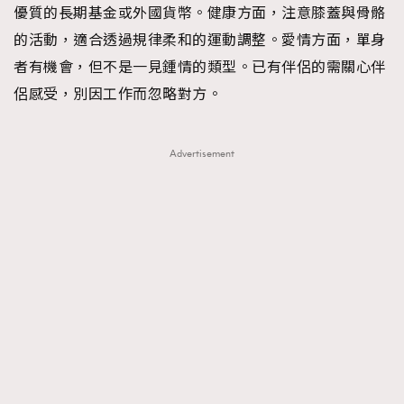
優質的長期基金或外國貨幣。健康方面，注意膝蓋與骨骼
About us
Collaboration Opportunity
Disclaimer
Privacy
的活動，適合透過規律柔和的運動調整。愛情方面，單身
New Media Group
|
Madame Figaro editions:
France
|
Greece
者有機會，但不是一見鍾情的類型。已有伴侶的需關心伴
|
Japan
|
Portugal
|
Spain
侶感受，別因工作而忽略對方。
Advertisement