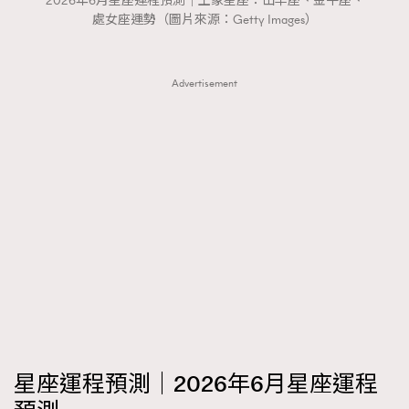
2026年6月星座運程預測｜土象星座：山羊座、金牛座、
FigaroTalk
48
處女座運勢（圖片來源：Getty Images）
FigaroWatch
83
Grooming&Fitness
38
Advertisement
HommesFashion
2
HommeStyle
132
NoBagNoLife
349
People
53
#FigaroIssue 專訪陳漢娜Hanna與Takuro｜模特
TheFrenchWay
145
情侶談愛情
VAxChowSangSang
4
WatchesWonder&Beyond
21
WatchesWonder&Beyond
1
向ChanelN°5致敬
1
大時代小事情
42
時尚熱話
537
星座運程預測｜2026年6月星座運程
時尚配飾
297