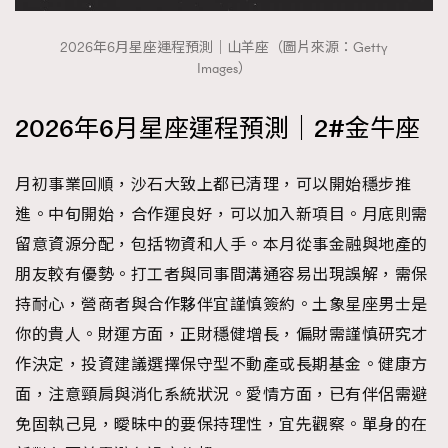
2026年6月星座運程預測｜山羊座（圖片來源：Getty
Images）
2026年6月星座運程預測｜2#金牛座
月初事業回順，沙石大致上都已清理，可以開始穩步推
進。中旬開始，合作運良好，可以加入新項目。月底則需
留意資源分配，包括物資和人手。本月從事金融與地產的
朋友較有優勢。打工者與同事間溝通容易出現誤解，需保
持耐心，營商者與合作夥伴宜謹慎簽約。土象星座男士是
你的貴人。財運方面，正財穩健增長，偏財需謹慎研究才
作決定，投資建議選擇保守型不動產或長期基金。健康方
面，注意頸肩與消化系統狀況。愛情方面，已有伴侶需避
TRENDING
免固執己見，曖昧中的要保持理性，宜先觀察。單身的在