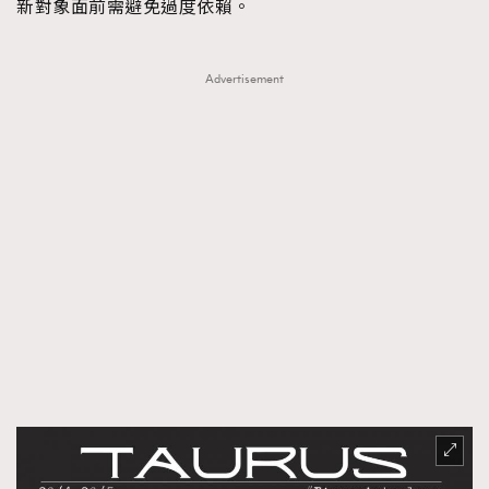
AFrenchMind
DressLikeAParisienne
新對象面前需避免過度依賴。
EmpowerF
FashionWeek
FigaroAesthetic
Advertisement