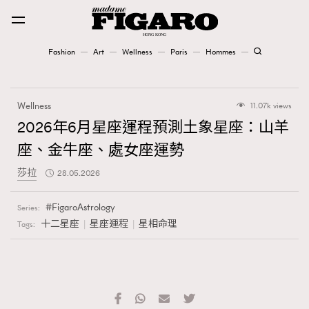
Fashion
Art
Wellness
Paris
Hommes
Fashion
Wellness
11.07k views
Art
2026年6月星座運程預測土象星座：山羊
座、金牛座、處女座運勢
Wellness
莎拉
28.05.2026
Karena Lam is On Our Cover
FigaroAstrology
Series:
Paris
十二星座
星座運程
星相命理
Tags:
Hommes