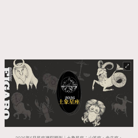
FigaroFrancais
41
FigaroGadget
1
FigaroHealth
647
FigaroHub
128
FigaroIcon
68
法國五月French May專訪四位香港文藝代表
FigaroInsight
156
FigaroIssue
271
FigaroJewellery
87
FigaroLifestyle
230
FigaroLove
89
FigaroMasterclass
20
FigaroMusic
90
FigaroStyle
89
#FigaroIssue 容祖兒封面專訪｜追逐歌手夢
FigaroSubculture
14