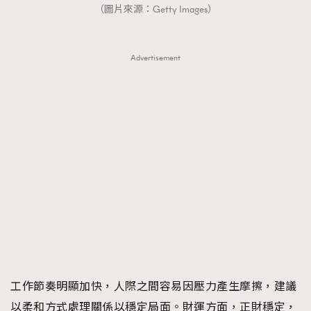
（圖片來源：Getty Images）
時裝心理學
2
當巨蟹座遇上處女座 Tyson Yoshi x 林家謙
煲劇日常
334
玩物壯志
Advertisement
1
本人已詳閱並同意遵守本文列明條款及細則。 請瀏覽
(
nmg.com.hk/privacy
) 閱讀本公司的私隱政策聲明。
本人願意接收新傳媒集團的最新消息及其他宣傳資訊，本人同意
新傳媒集團使用本人的個人資料於任何推廣用途。
工作節奏明顯加快，人際之間容易因壓力產生摩擦，建議
以柔和方式處理關係以穩定局面。財運方面，正財穩定，