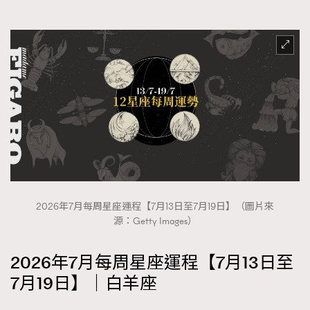
FigaroFrancais
41
FigaroGadget
1
FigaroHealth
647
FigaroHub
128
FigaroIcon
68
法國五月French May專訪四位香港文藝代表
FigaroInsight
156
FigaroIssue
271
FigaroJewellery
87
FigaroLifestyle
230
FigaroLove
89
2026年7月每周星座運程【7月13日至7月19日】（圖片來
源：Getty Images）
FigaroMasterclass
20
FigaroMusic
90
2026年7月每周星座運程【7月13日至
FigaroStyle
89
7月19日】｜白羊座
#FigaroIssue 容祖兒封面專訪｜追逐歌手夢
FigaroSubculture
14