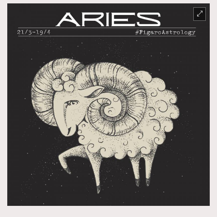
FigaroTalk
48
FigaroWatch
83
Grooming&Fitness
38
HommesFashion
2
HommeStyle
132
NoBagNoLife
349
People
53
#FigaroIssue 專訪陳漢娜Hanna與Takuro｜模特
TheFrenchWay
145
情侶談愛情
VAxChowSangSang
4
WatchesWonder&Beyond
21
WatchesWonder&Beyond
1
向ChanelN°5致敬
1
大時代小事情
42
時尚熱話
537
時尚配飾
297