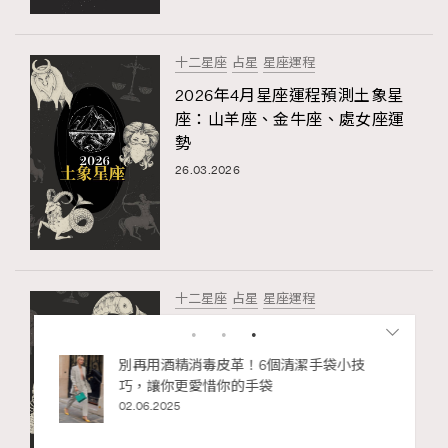
十二星座
占星
星座運程
2026年4月星座運程預測土象星
座：山羊座、金牛座、處女座運
勢
26.03.2026
十二星座
占星
星座運程
2026年4月星座運程預測水象星
座：巨蟹座、天蠍座、雙魚座運
私藏的顯
別再用酒精消毒皮革！6個清潔手袋小技
勢
巧，讓你更愛惜你的手袋
02.06.2025
26.03.2026