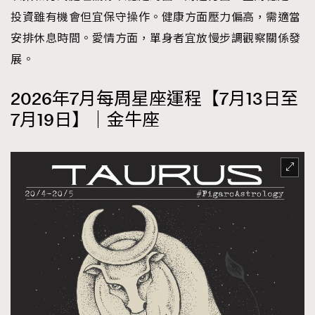
投資雖有機會但宜保守操作。健康方面壓力偏高，需適當
About us
Collaboration Opportunity
Disclaimer
Privacy
安排休息時間。愛情方面，單身者宜放慢步調觀察關係發
New Media Group
|
Madame Figaro editions:
France
|
Greece
|
Japan
|
Portugal
|
Spain
展。
2026年7月每周星座運程【7月13日至
7月19日】｜金牛座