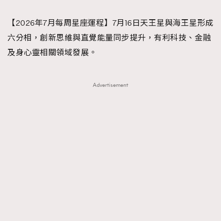
TRENDING
【2026年7月每周星座運程】7月16日天王星與海王星形成
#FigaroExhibition 群星力撐MF X Leung Mo《See
AFrenchMind
3
六分相，創新思維與直覺能量同步提升，有利科技、金融
You In My Dream》展覽
DressLikeAParisienne
1
及身心靈相關領域發展。
EmpowerF
103
FashionWeek
191
Advertisement
FigaroAesthetic
308
FigaroAstrology
417
FigaroBeauty
424
FigaroBeautyRitual
7
FigaroCeleb
547
#FigaroExhibition Wyman 揭曉 Figaro Exhibition
FigaroCinéma
281
第二站！
FigaroDigitalCover
17
FigaroExhibition
12
FigaroExpert
1