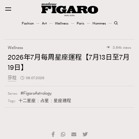
Fashion
Art
Wellness
Paris
Hommes
Fashion
Wellness
3.64k views
Art
2026年7月每周星座運程【7月13日至7月
19日】
Wellness
莎拉
09.07.2026
Karena Lam is On Our Cover
FigaroAstrology
Series:
Paris
十二星座
占星
星座運程
Tags:
Hommes