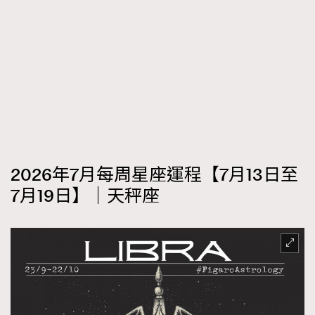
AFrenchMind
DressLikeAParisienne
EmpowerF
FashionWeek
FigaroAesthetic
2026年7月每周星座運程【7月13日至
7月19日】｜天秤座