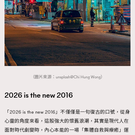
About us
Collaboration Opportunity
Disclaimer
Privacy
New Media Group
|
Madame Figaro editions:
France
|
Greece
|
Japan
|
Portugal
|
Spain
（圖片來源：unsplash@Chi Hung Wong）
2026 is the new 2016
「2026 is the new 2016」不僅僅是一句復古的口號，從身
心靈的角度來看，這股強大的懷舊浪潮，其實是現代人在
面對時代劇變時，內心本能的一場「集體自救與療癒」運