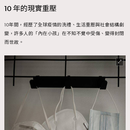
AFrenchMind
DressLikeAParisienne
10 年的現實重壓
EmpowerF
FashionWeek
FigaroAesthetic
10年間，經歷了全球疫情的洗禮、生活重壓與社會結構劇
變，許多人的「內在小孩」在不知不覺中受傷、變得封閉
而世故。