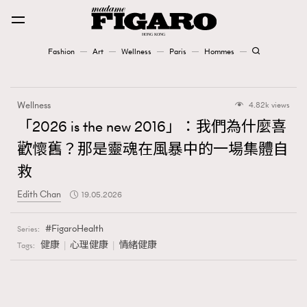
Fashion
Art
Wellness
Paris
Hommes
Fashion
Wellness
4.82k views
Art
「2026 is the new 2016」：我們為什麼喜
歡懷舊？那是靈魂在風暴中的一場集體自
Wellness
救
Karena Lam is On Our Cover
Edith Chan
19.05.2026
Paris
FigaroHealth
Series:
健康
心理健康
情緒健康
Tags:
Hommes