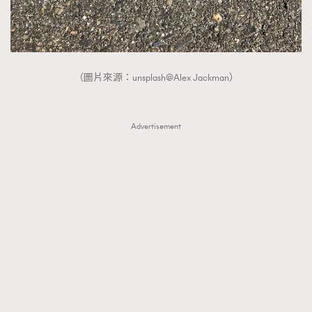
（圖片來源：unsplash@Alex Jackman）
Advertisement