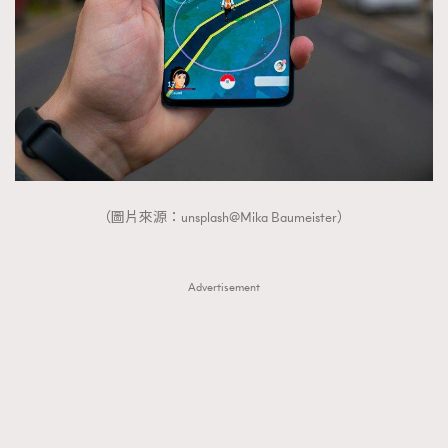
FigaroTalk
48
FigaroWatch
83
Grooming&Fitness
38
HommesFashion
2
HommeStyle
132
NoBagNoLife
349
People
53
#FigaroIssue 專訪陳漢娜Hanna與Takuro｜模特
（圖片來源：unsplash@Mika Baumeister）
TheFrenchWay
145
情侶談愛情
VAxChowSangSang
4
WatchesWonder&Beyond
21
Advertisement
WatchesWonder&Beyond
1
向ChanelN°5致敬
1
大時代小事情
42
時尚熱話
537
時尚配飾
297