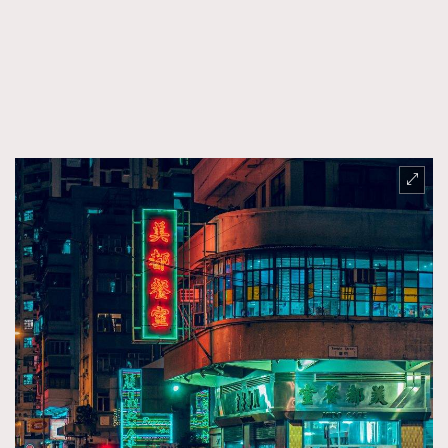
時裝心理學
2
當巨蟹座遇上處女座 Tyson Yoshi x 林家謙
煲劇日常
334
玩物壯志
1
本人已詳閱並同意遵守本文列明條款及細則。 請瀏覽
(
nmg.com.hk/privacy
) 閱讀本公司的私隱政策聲明。
本人願意接收新傳媒集團的最新消息及其他宣傳資訊，本人同意
新傳媒集團使用本人的個人資料於任何推廣用途。