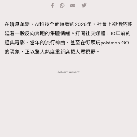
TRENDING
#FigaroExhibition 群星力撐MF X Leung Mo《See
AFrenchMind
3
在瞬息萬變、AI科技全面爆發的2026年，社會上卻悄然蔓
You In My Dream》展覽
DressLikeAParisienne
1
延着一股反向奔跑的集體情緒。打開社交媒體，10年前的
EmpowerF
103
經典電影、當年的流行神曲、甚至在街頭玩pokémon GO
FashionWeek
191
的現象，正以驚人熱度重新席捲大眾視野。
FigaroAesthetic
308
FigaroAstrology
416
Advertisement
FigaroBeauty
424
FigaroBeautyRitual
7
FigaroCeleb
547
#FigaroExhibition Wyman 揭曉 Figaro Exhibition
FigaroCinéma
281
第二站！
FigaroDigitalCover
17
FigaroExhibition
12
FigaroExpert
1