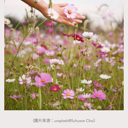
（圖片來源：unsplash@Suhyeon Choi）