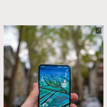
FigaroFrancais
41
FigaroGadget
1
FigaroHealth
647
FigaroHub
128
FigaroIcon
68
法國五月French May專訪四位香港文藝代表
FigaroInsight
156
FigaroIssue
271
FigaroJewellery
87
FigaroLifestyle
230
FigaroLove
89
FigaroMasterclass
20
FigaroMusic
90
FigaroStyle
89
#FigaroIssue 容祖兒封面專訪｜追逐歌手夢
FigaroSubculture
14