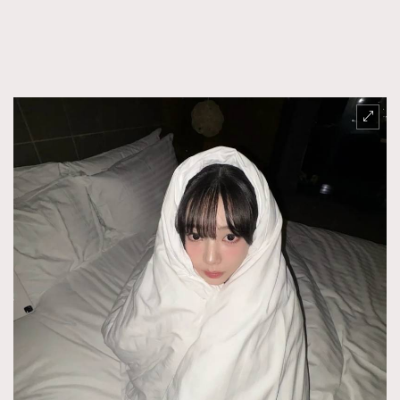
FigaroFrancais
41
FigaroGadget
1
FigaroHealth
647
FigaroHub
128
FigaroIcon
68
法國五月French May專訪四位香港文藝代表
FigaroInsight
156
FigaroIssue
271
FigaroJewellery
87
FigaroLifestyle
230
FigaroLove
89
FigaroMasterclass
20
FigaroMusic
90
FigaroStyle
89
#FigaroIssue 容祖兒封面專訪｜追逐歌手夢
FigaroSubculture
14