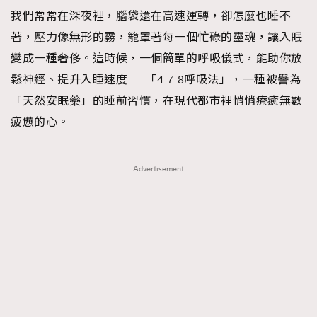
我們常常在深夜裡，腦袋還在高速運轉，卻怎麼也睡不
TRENDING
著，壓力像無形的霧，籠罩著每一個忙碌的靈魂，讓入眠
#FigaroExhibition 群星力撐MF X Leung Mo《See
AFrenchMind
3
變成一種奢侈。這時候，一個簡單的呼吸儀式，能助你放
You In My Dream》展覽
DressLikeAParisienne
1
鬆神經、提升入睡速度——「4-7-8呼吸法」，一種被譽為
EmpowerF
103
「天然安眠藥」的睡前習慣，在現代都市裡悄悄療癒無數
FashionWeek
191
疲憊的心。
FigaroAesthetic
308
FigaroAstrology
415
Advertisement
FigaroBeauty
424
FigaroBeautyRitual
7
FigaroCeleb
547
#FigaroExhibition Wyman 揭曉 Figaro Exhibition
FigaroCinéma
281
第二站！
FigaroDigitalCover
17
FigaroExhibition
12
FigaroExpert
1