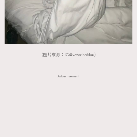
FigaroTalk
48
FigaroWatch
83
Grooming&Fitness
38
HommesFashion
2
HommeStyle
132
NoBagNoLife
349
（圖片來源：IG@katarinabluu）
People
53
#FigaroIssue 專訪陳漢娜Hanna與Takuro｜模特
TheFrenchWay
145
情侶談愛情
Advertisement
VAxChowSangSang
4
WatchesWonder&Beyond
21
WatchesWonder&Beyond
1
向ChanelN°5致敬
1
大時代小事情
42
時尚熱話
537
時尚配飾
297