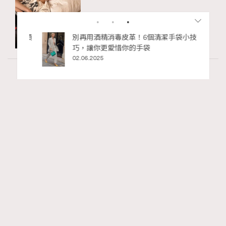
私藏的顯
別再用酒精消毒皮革！6個清潔手袋小技
巧，讓你更愛惜你的手袋
02.06.2025
Wellness
24.19k views
尖沙咀美食2026｜打卡必去特色餐廳、海景
RECOMMENDED
餐廳、高級中菜
Ankie Pang
22 hours ago
FigaroLifestyle
Series:
尖沙咀
美食
餐廳
Tags: