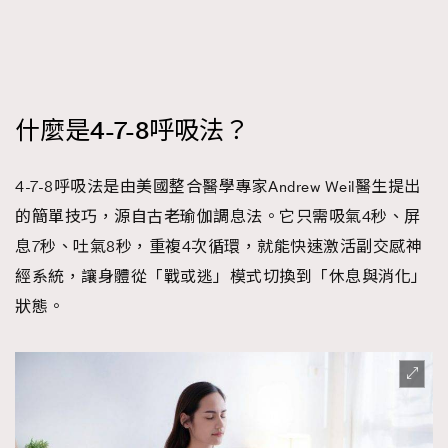
時裝心理學
2
當巨蟹座遇上處女座 Tyson Yoshi x 林家謙
煲劇日常
334
玩物壯志
1
什麼是4-7-8呼吸法？
4-7-8呼吸法是由美國整合醫學專家Andrew Weil醫生提出
的簡單技巧，源自古老瑜伽調息法。它只需吸氣4秒、屏
息7秒、吐氣8秒，重複4次循環，就能快速激活副交感神
經系統，讓身體從「戰或逃」模式切換到「休息與消化」
本人已詳閱並同意遵守本文列明條款及細則。 請瀏覽
(
nmg.com.hk/privacy
) 閱讀本公司的私隱政策聲明。
狀態。
本人願意接收新傳媒集團的最新消息及其他宣傳資訊，本人同意
新傳媒集團使用本人的個人資料於任何推廣用途。