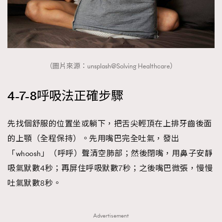
（圖片來源：unsplash@Solving Healthcare）
4-7-8呼吸法正確步驟
先找個舒服的位置坐或躺下，把舌尖輕頂在上排牙齒後面
的上顎（全程保持）。先用嘴巴完全吐氣，發出
「whoosh」（呼呼）聲清空肺部；然後閉嘴，用鼻子安靜
吸氣默數4秒；再屏住呼吸默數7秒；之後嘴巴微張，慢慢
吐氣默數8秒。
Advertisement