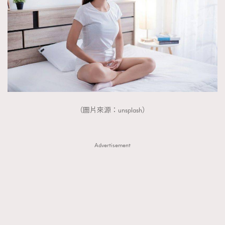
About us
Collaboration Opportunity
Disclaimer
Privacy
New Media Group
|
Madame Figaro editions:
France
|
Greece
|
Japan
|
Portugal
|
Spain
（圖片來源：unsplash）
Advertisement