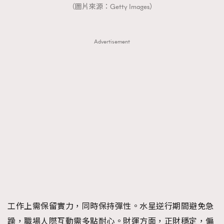
（圖片來源：Getty Images）
時裝心理學
2
當巨蟹座遇上處女座 Tyson Yoshi x 林家謙
煲劇日常
334
玩物壯志
Advertisement
1
本人已詳閱並同意遵守本文列明條款及細則。 請瀏覽
(
nmg.com.hk/privacy
) 閱讀本公司的私隱政策聲明。
本人願意接收新傳媒集團的最新消息及其他宣傳資訊，本人同意
新傳媒集團使用本人的個人資料於任何推廣用途。
工作上需保留實力，同時保持彈性。水星逆行期間避免急
躁，職場人際互動需多點耐心。財運方面，正財穩定，偏