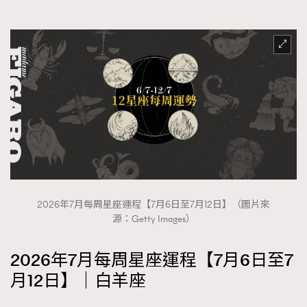
FigaroFrancais
41
FigaroGadget
1
FigaroHealth
647
FigaroHub
128
FigaroIcon
68
法國五月French May專訪四位香港文藝代表
FigaroInsight
156
FigaroIssue
271
FigaroJewellery
87
FigaroLifestyle
230
FigaroLove
89
2026年7月每周星座運程【7月6日至7月12日】（圖片來
源：Getty Images）
FigaroMasterclass
20
FigaroMusic
90
2026年7月每周星座運程【7月6日至7
FigaroStyle
89
月12日】｜白羊座
#FigaroIssue 容祖兒封面專訪｜追逐歌手夢
FigaroSubculture
14