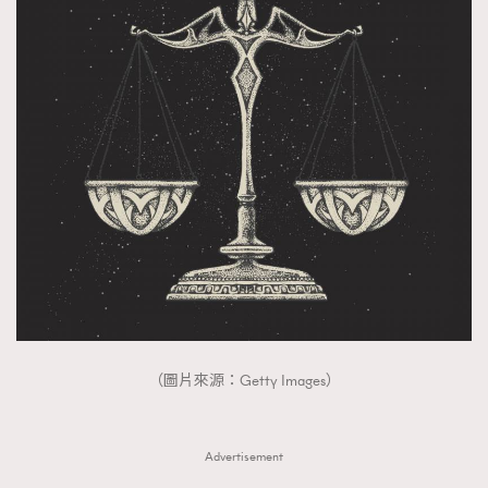
AFrenchMind
DressLikeAParisienne
EmpowerF
FashionWeek
FigaroAesthetic
（圖片來源：Getty Images）
Advertisement