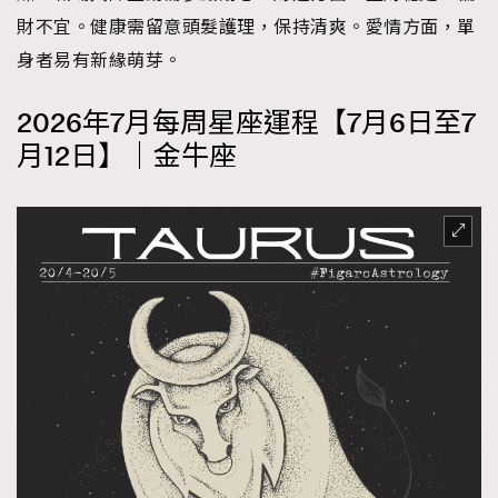
財不宜。健康需留意頭髮護理，保持清爽。愛情方面，單
About us
Collaboration Opportunity
Disclaimer
Privacy
身者易有新緣萌芽。
New Media Group
|
Madame Figaro editions:
France
|
Greece
|
Japan
|
Portugal
|
Spain
2026年7月每周星座運程【7月6日至7
月12日】｜金牛座