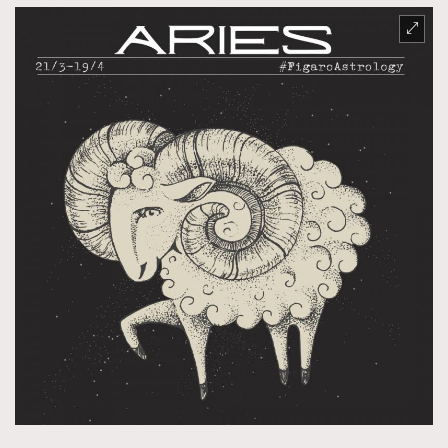
FigaroTalk
48
FigaroWatch
83
Grooming&Fitness
38
HommesFashion
2
HommeStyle
132
NoBagNoLife
349
People
53
#FigaroIssue 專訪陳漢娜Hanna與Takuro｜模特
TheFrenchWay
145
情侶談愛情
VAxChowSangSang
4
WatchesWonder&Beyond
21
WatchesWonder&Beyond
1
向ChanelN°5致敬
1
大時代小事情
42
時尚熱話
537
時尚配飾
297