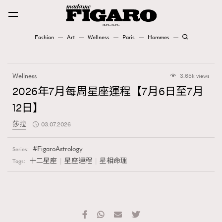
Fashion
Art
Wellness
Paris
Hommes
Fashion
Wellness
3.65k views
Art
2026年7月每周星座運程【7月6日至7月
12日】
Wellness
莎拉
03.07.2026
Karena Lam is On Our Cover
FigaroAstrology
Series:
Paris
十二星座
星座運程
星相命理
Tags:
Hommes