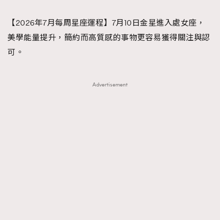
TRENDING
【2026年7月每周星座運程】7月10日金星進入處女座，
#FigaroExhibition 群星力撐MF X Leung Mo《See
AFrenchMind
3
美學能量提升，簡約而高質感的事物更容易獲得關注與認
You In My Dream》展覽
DressLikeAParisienne
1
可。
EmpowerF
103
FashionWeek
191
Advertisement
FigaroAesthetic
308
FigaroAstrology
415
FigaroBeauty
424
FigaroBeautyRitual
7
FigaroCeleb
547
#FigaroExhibition Wyman 揭曉 Figaro Exhibition
FigaroCinéma
281
第二站！
FigaroDigitalCover
17
FigaroExhibition
12
FigaroExpert
1