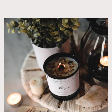
AFrenchMind
DressLikeAParisienne
EmpowerF
FashionWeek
FigaroAesthetic