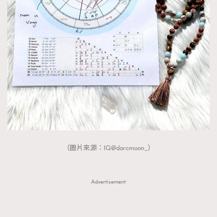
FigaroTalk
48
FigaroWatch
83
Grooming&Fitness
38
HommesFashion
2
HommeStyle
132
NoBagNoLife
349
People
53
#FigaroIssue 專訪陳漢娜Hanna與Takuro｜模特
TheFrenchWay
145
情侶談愛情
VAxChowSangSang
4
WatchesWonder&Beyond
21
（圖片來源：IG@darcmoon_）
WatchesWonder&Beyond
1
向ChanelN°5致敬
1
大時代小事情
Advertisement
42
時尚熱話
537
時尚配飾
297