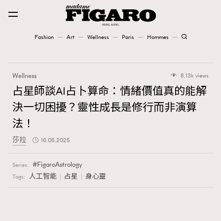
Fashion
Art
Wellness
Paris
Hommes
Fashion
Wellness
8.13k views
Art
占星師談AI占卜算命：情緒價值真的能解
決一切困擾？靈性成長是修行而非演算
Wellness
法！
Karena Lam is On Our Cover
莎拉
16.05.2025
Paris
FigaroAstrology
Series:
人工智能
占星
身心靈
Tags:
Hommes