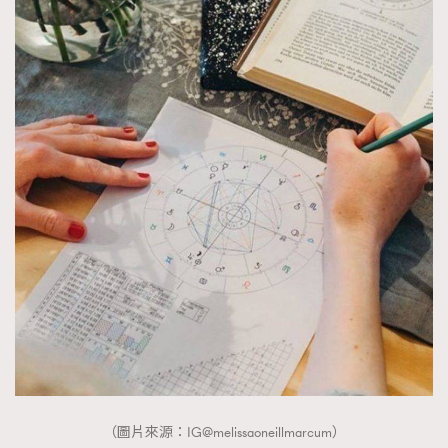
（圖片來源：IG@melissaoneillmarcum）