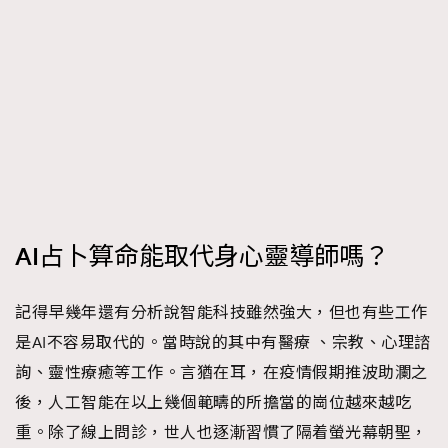
時裝心理學
2
當巨蟹座遇上處女座 Tyson Yoshi x 林家謙
煲劇日常
334
玩物壯志
1
AI占卜算命能取代身心靈導師嗎？
本人已詳閱並同意遵守本文列明條款及細則。 請瀏覽
(
nmg.com.hk/privacy
) 閱讀本公司的私隱政策聲明。
記得早幾年還有分析說智能科技雖然強大，但也有些工作
本人願意接收新傳媒集團的最新消息及其他宣傳資訊，本人同意
新傳媒集團使用本人的個人資料於任何推廣用途。
是AI不容易取代的。當時說的其中有醫療 、宗教、心理諮
詢、靈性療癒等工作。言猶在耳，在疫情假期推波助瀾之
後，人工智能在以上幾個範疇的所擔當的崗位越來越吃
重。除了線上問診，世人也逐漸習慣了隔着螢光幕朝聖，