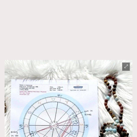
FigaroFrancais
41
FigaroGadget
1
FigaroHealth
647
FigaroHub
128
FigaroIcon
68
法國五月French May專訪四位香港文藝代表
FigaroInsight
156
FigaroIssue
271
FigaroJewellery
87
FigaroLifestyle
230
FigaroLove
89
FigaroMasterclass
20
FigaroMusic
90
FigaroStyle
89
#FigaroIssue 容祖兒封面專訪｜追逐歌手夢
FigaroSubculture
14