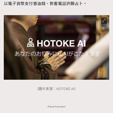
以電子貨幣支付香油錢、對着電話許願占卜。
About us
Collaboration Opportunity
Disclaimer
Privacy
New Media Group
|
Madame Figaro editions:
France
|
Greece
|
Japan
|
Portugal
|
Spain
（圖片來源：HOTOKE AI）
Advertisement