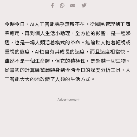
TRENDING
#FigaroExhibition 群星力撐MF X Leung Mo《See
AFrenchMind
3
今時今日，AI人工智能幾乎無所不在。從國民管理到工商
You In My Dream》展覽
DressLikeAParisienne
1
業應用，再到個人生活小助理，全方位的影響，是一種滲
EmpowerF
103
透，也是一場人類活着模式的革命。無論世人抱着輕視或
FashionWeek
191
重視的態度，AI也自有其成長的速度，而且速度相當快。
FigaroAesthetic
308
雖然不是一個生命體，但它的積極性，是超越一切生物。
FigaroAstrology
416
從當初的計算機華麗轉身到今時今日的深度分析工具，人
FigaroBeauty
424
工智能大大的地改變了人類的生活方式。
FigaroBeautyRitual
7
FigaroCeleb
547
Advertisement
#FigaroExhibition Wyman 揭曉 Figaro Exhibition
FigaroCinéma
281
第二站！
FigaroDigitalCover
17
FigaroExhibition
12
FigaroExpert
1