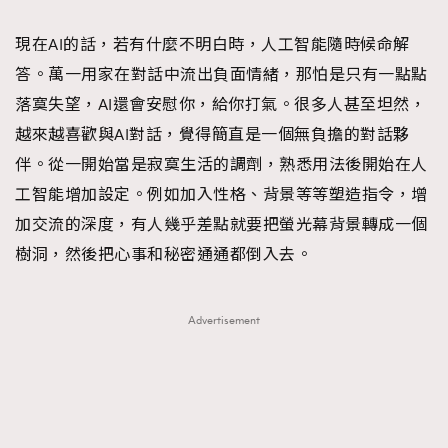
現在AI的話，若有什麼不明白時，人工智能隨時候命解
答。萬一用家在對話中流出負面情緒，那怕是只有一點點
落寞失望，AI還會安慰你，給你打氣。很多人甚至坦然，
越來越喜歡與AI對話，覺得簡直是一個無負擔的對話夥
伴。從一開始當是寂寞生活的調劑，熟悉用法後開始在人
工智能增加設定。例如加入性格、背景等等塑造指令，增
加交流的深度，有人幾乎差點就要把螢光幕背景轉成一個
樹洞，然後把心事和秘密通通都倒入去。
Advertisement