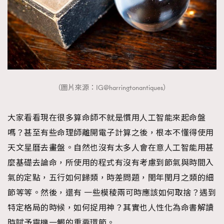
（圖片來源：IG@harringtonantiques）
大家看看現在很多算命師不就是慣用人工智能來起命盤
嗎？甚至有些命理師離開電子計算之後，根本不懂得使用
天文星曆去畫盤。自然也沒有太多人會在意人工智能用甚
麼基礎去論命，所使用的程式有沒有考慮到節氣與時間入
氣的定點，五行如何歸類，時差問題，閏年閏月之類的細
節等等。然後，還有 一些模稜兩可時應該如何取捨？遇到
特定格局的時候，如何捉用神？其實也人性化為命書解讀
時賦予靈機一觸的重要環節。