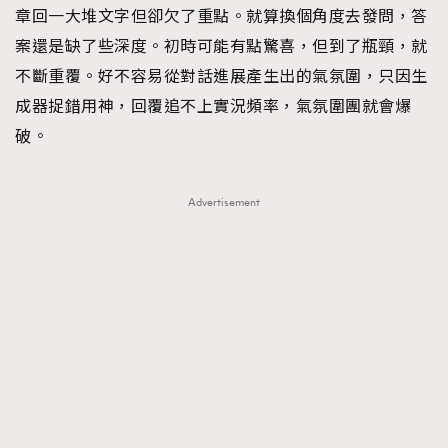
章回一大堆文字但卻欠了重點。就算換個角度去發問，答
案還是缺了些深度。初時可能有點驚喜，但到了瓶頸，就
不斷重覆。好不容易從對話進展產生出的氣氛圍，只因生
成器捉錯用神，回覆追不上實況頻率，氣氛圍團就會爆
破。
Advertisement
TRENDING