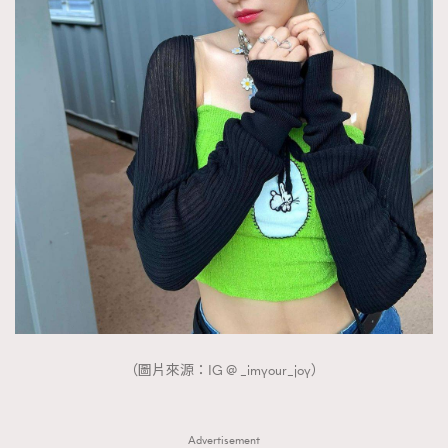
（圖片來源：IG @ _imyour_joy）
Advertisement