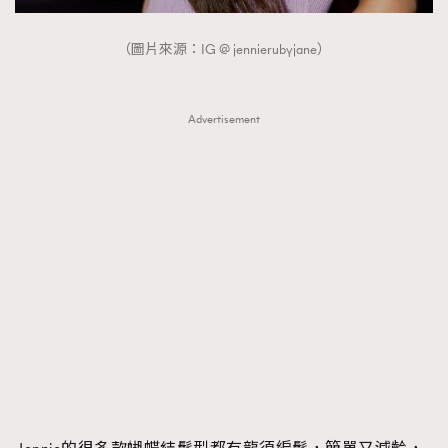
（圖片來源：IG @ jennierubyjane）
Advertisement