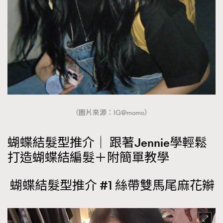
About us
Collaboration Opportunity
Disclaimer
Privacy
New Media Group
|
Madame Figaro editions:
France
|
Greece
|
Japan
|
Portugal
|
Spain
（圖片來源：IG@momo）
蝴蝶結髮型推介｜ 跟著Jennie學輕鬆
打造蝴蝶結編髮＋附簡單教學
蝴蝶結髮型推介 #1 絲帶雙馬尾麻花辮