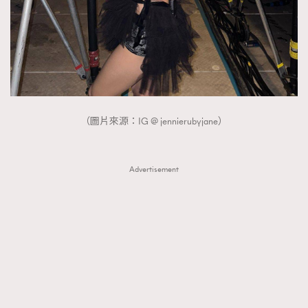
FigaroTalk
48
FigaroWatch
83
Grooming&Fitness
38
HommesFashion
2
HommeStyle
132
NoBagNoLife
349
（圖片來源：IG @ jennierubyjane）
People
53
#FigaroIssue 專訪陳漢娜Hanna與Takuro｜模特
TheFrenchWay
145
情侶談愛情
Advertisement
VAxChowSangSang
4
WatchesWonder&Beyond
21
WatchesWonder&Beyond
1
向ChanelN°5致敬
1
大時代小事情
42
時尚熱話
537
時尚配飾
297