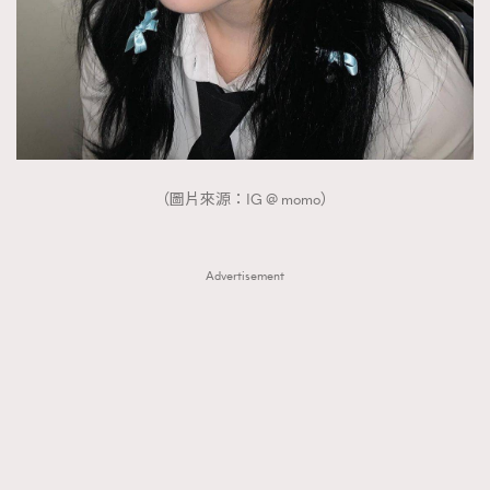
（圖片來源：IG @ momo）
Advertisement