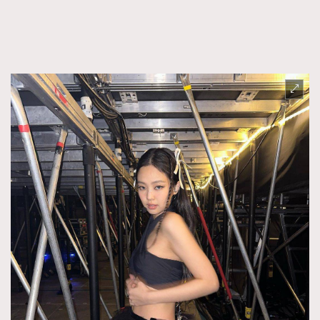
FigaroFrancais
41
FigaroGadget
1
FigaroHealth
647
FigaroHub
128
FigaroIcon
68
法國五月French May專訪四位香港文藝代表
FigaroInsight
156
FigaroIssue
269
FigaroJewellery
86
FigaroLifestyle
230
FigaroLove
89
FigaroMasterclass
20
FigaroMusic
90
FigaroStyle
89
#FigaroIssue 容祖兒封面專訪｜追逐歌手夢
FigaroSubculture
14