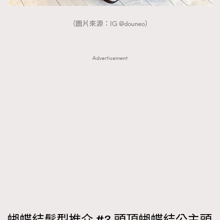
AFrenchMind
DressLikeAParisienne
（圖片來源：IG @douneo）
EmpowerF
FashionWeek
FigaroAesthetic
Advertisement