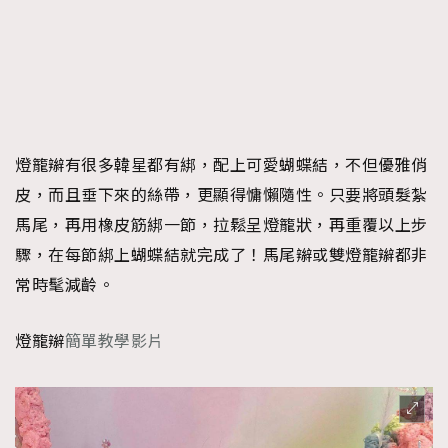
燈籠辮有很多韓星都有綁，配上可愛蝴蝶結，不但優雅俏
皮，而且垂下來的絲帶，更顯得慵懶隨性。只要將頭髮紮
馬尾，再用橡皮筋綁一節，拉鬆呈燈籠狀，再重覆以上步
驟，在每節綁上蝴蝶結就完成了！馬尾辮或雙燈籠辮都非
常時髦減齡。
燈籠辮
簡單教學影片