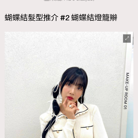
蝴蝶結髮型推介 #2 蝴蝶結燈籠辮