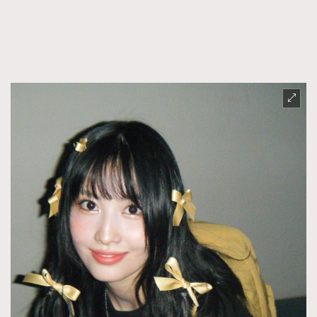
時裝心理學
2
當巨蟹座遇上處女座 Tyson Yoshi x 林家謙
煲劇日常
334
玩物壯志
1
本人已詳閱並同意遵守本文列明條款及細則。 請瀏覽
(
nmg.com.hk/privacy
) 閱讀本公司的私隱政策聲明。
本人願意接收新傳媒集團的最新消息及其他宣傳資訊，本人同意
新傳媒集團使用本人的個人資料於任何推廣用途。