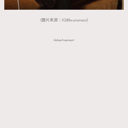
（圖片來源：IG@brunomars）
Advertisement