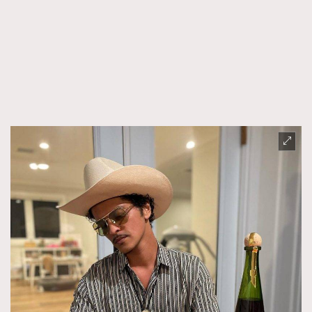
About us
Collaboration Opportunity
Disclaimer
Privacy
New Media Group
|
Madame Figaro editions:
France
|
Greece
|
Japan
|
Portugal
|
Spain