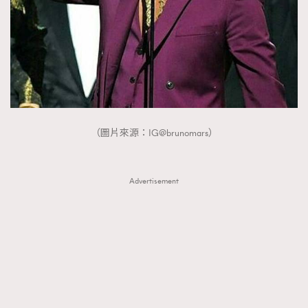
（圖片來源：IG@brunomars）
Advertisement