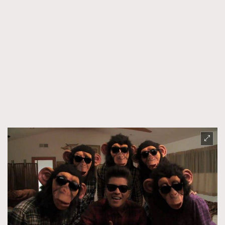
TRENDING
AFrenchMind
DressLikeAParisienne
EmpowerF
FashionWeek
FigaroAesthetic