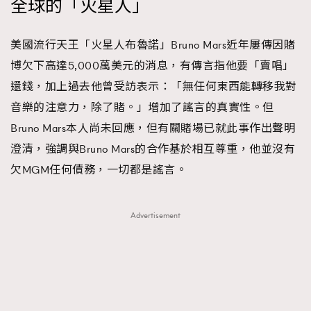
全球的「火星人」
時裝心理學
2
當巨蟹座遇上處女座 Tyson Yoshi x 林家謙
煲劇日常
334
美國流行天王「火星人布魯諾」Bruno Mars近年屢傳因賭
玩物壯志
1
博欠下高達5,000萬美元的消息，有傳言指他要「賣唱」
還錢，加上過去他曾受訪表示：「無任何東西能轉移我對
音樂的注意力，除了賭。」增加了謠言的真實性。但
Bruno Mars本人尚未回應，但有關賭場已就此事作出聲明
澄清，強調與Bruno Mars的合作基於相互尊重，他並沒有
欠MGM任何債務，一切都是謠言。
本人已詳閱並同意遵守本文列明條款及細則。 請瀏覽
(
nmg.com.hk/privacy
) 閱讀本公司的私隱政策聲明。
Advertisement
本人願意接收新傳媒集團的最新消息及其他宣傳資訊，本人同意
新傳媒集團使用本人的個人資料於任何推廣用途。