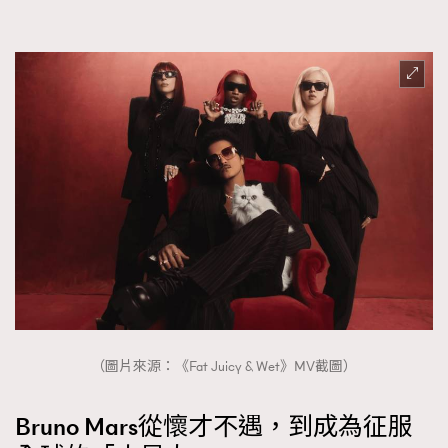
FigaroTalk
48
FigaroWatch
83
Grooming&Fitness
38
HommesFashion
2
HommeStyle
132
NoBagNoLife
349
People
53
#FigaroIssue 專訪陳漢娜Hanna與Takuro｜模特
TheFrenchWay
145
情侶談愛情
VAxChowSangSang
4
WatchesWonder&Beyond
21
WatchesWonder&Beyond
1
向ChanelN°5致敬
1
（圖片來源：《Fat Juicy & Wet》MV截圖）
大時代小事情
42
時尚熱話
537
Bruno Mars從懷才不遇，到成為征服
時尚配飾
297