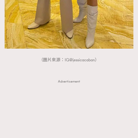
（圖片來源：IG@jessicacaban）
Advertisement