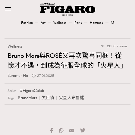
Fashion
Art
Wellness
Paris
Hommes
Fashion
Wellness
201.61k views
Art
Bruno Mars與ROSÉ又再次驚喜同框！從
懷才不遇，到成為征服全球的「火星人」
Wellness
Summer Ha
27.01.2025
Karena Lam is On Our Cover
FigaroCeleb
Series:
Paris
BrunoMars
欠巨債
火星人布魯諾
Tags:
Hommes