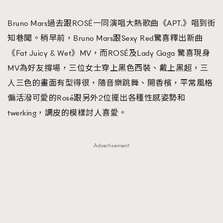
TRENDING
Bruno Mars過去跟ROSÉ一同演唱大熱歌曲《APT.》唱到街
#FigaroExhibition 群星力撐MF X Leung Mo《See
AFrenchMind
3
知巷聞。稍早前，Bruno Mars跟Sexy Red驚喜釋出新曲
You In My Dream》展覽
DressLikeAParisienne
1
《Fat Juicy & Wet》MV，而ROSÉ及Lady Gaga 驚喜現身
EmpowerF
103
MV為好友撐場，三位女士穿上黑色西裝、戴上黑超，三
FashionWeek
191
人三色的畫面有型得很，隨音樂跳舞、開香檳，平常風格
FigaroAesthetic
308
偏活潑可愛的Rosé跟另外2位擺出各種性感姿勢和
FigaroAstrology
416
twerking，調皮的模樣討人喜愛。
FigaroBeauty
424
FigaroBeautyRitual
7
Advertisement
FigaroCeleb
547
#FigaroExhibition Wyman 揭曉 Figaro Exhibition
FigaroCinéma
281
第二站！
FigaroDigitalCover
17
FigaroExhibition
12
FigaroExpert
1