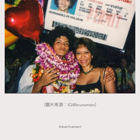
（圖片來源：IG@brunomars）
Advertisement