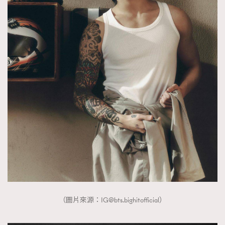
（圖片來源：
IG@bts.bighitofficial
）