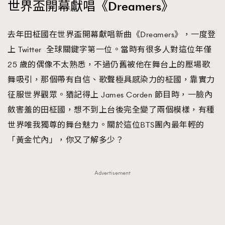
世界盃開幕獻唱《Dreamers》
時裝心理學
2
當巨蟹座遇上處女座 Tyson Yoshi x 林家謙
煲劇日常
334
去年田柾國在世界盃開幕獻唱新曲《Dreamers》，一度登
玩物壯志
1
上 Twitter 全球關鍵字第一位。當時有很多人對這位年僅
25 歲的偶像不太熟悉，不過仍舊被他在舞台上的壓場歌
舞吸引，那個帶有自信、歌聲極具感染力的柾國，靠實力
征服世界觀眾。猶記得上 James Corden 節目時，一臉內
斂害羞的田柾國，想不到上台後完全變了兩個模樣，有種
世界唯我獨尊的舞台魅力。關於這位BTS團內最年輕的
本人已詳閱並同意遵守本文列明條款及細則。 請瀏覽
「黃金忙內」，你又了解多少？
(
nmg.com.hk/privacy
) 閱讀本公司的私隱政策聲明。
本人願意接收新傳媒集團的最新消息及其他宣傳資訊，本人同意
新傳媒集團使用本人的個人資料於任何推廣用途。
Advertisement