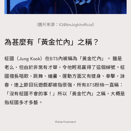
（圖片來源：
IG@bts.bighitofficial
）
為甚麼有「黃金忙內」之稱？
柾國（Jung Kook）在BTS內被稱為「黃金忙內」。 雖是
老么，但由於非常有才華，令他輕易贏得了這個綽號。柾
國擅長唱歌、跳舞、繪畫、運動方面又有健身、拳擊，詠
春，連上節目玩遊戲都被指很強，所有BTS粉絲一直稱：
「沒有柾國不會的事！」所以「黃金忙內」之稱，大概是
指柾國多才多藝。
Advertisement