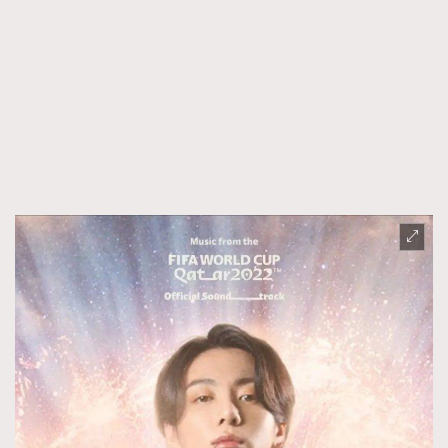
About us
Collaboration Opportunity
Disclaimer
Privacy
New Media Group
|
Madame Figaro editions:
France
|
Greece
|
Japan
|
Portugal
|
Spain