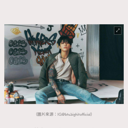
FigaroTalk
48
FigaroWatch
83
Grooming&Fitness
38
HommesFashion
2
HommeStyle
132
NoBagNoLife
349
People
53
#FigaroIssue 專訪陳漢娜Hanna與Takuro｜模特
TheFrenchWay
145
情侶談愛情
VAxChowSangSang
4
WatchesWonder&Beyond
21
WatchesWonder&Beyond
1
向ChanelN°5致敬
1
大時代小事情
42
（圖片來源：
IG@bts.bighitofficial
）
時尚熱話
537
時尚配飾
297