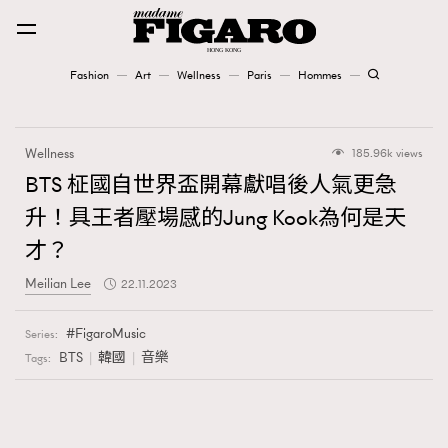
Fashion
Art
Wellness
Paris
Hommes
Fashion
Wellness
185.96k views
Art
BTS 柾國自世界盃開幕獻唱後人氣更急
升！具王者壓場感的Jung Kook為何是天
Wellness
才？
Karena Lam is On Our Cover
Meilian Lee
22.11.2023
Paris
FigaroMusic
Series:
BTS
韓國
音樂
Tags:
Hommes