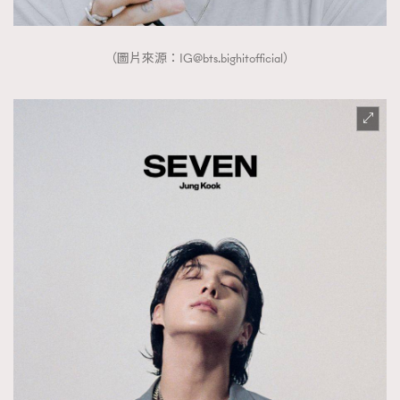
（圖片來源：
IG@bts.bighitofficial
）