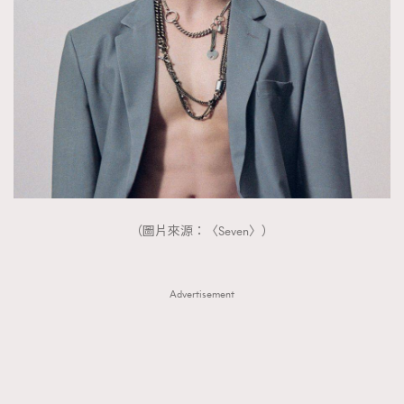
（圖片來源：〈Seven〉）
Advertisement