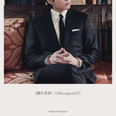
（圖片來源：
IG@jungkook.97
）
Advertisement