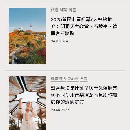
旅遊
紅葉
韓國
2025首爾市區紅葉7大熱點推
介：明洞天主教堂、石坡亭、德
壽宮石牆路
04.11.2024
聲香療法
身心靈
音樂
聲香療法是什麼？與音叉頌缽有
何不同？用音樂搭配香氛創作屬
於你的療癒處方
29.06.2026