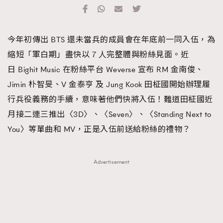
TRENDING
#FigaroExhibition 群星力撐MF X Leung Mo《See
AFrenchMind
3
今年初傳出 BTS 還未當兵的成員會在年底前一同入伍，為
You In My Dream》展覽
DressLikeAParisienne
1
縮短「軍白期」盡快以 7 人完整體與粉絲見面。近
EmpowerF
103
日 Bighit Music 在粉絲平台 Weverse 宣布 RM 金南俊、
FashionWeek
191
Jimin 朴智旻、V 金泰亨 及 Jung Kook 田柾國開始辦理履
FigaroAesthetic
308
行兵役義務的手續，意味著他們快將入伍！難道田柾國近
FigaroAstrology
416
月接二連三推出〈3D〉、〈Seven〉、〈Standing Next to
FigaroBeauty
424
You〉等單曲和 MV，正是入伍前送給粉絲的禮物？
FigaroBeautyRitual
7
FigaroCeleb
547
Advertisement
#FigaroExhibition Wyman 揭曉 Figaro Exhibition
FigaroCinéma
281
第二站！
FigaroDigitalCover
17
FigaroExhibition
12
FigaroExpert
1