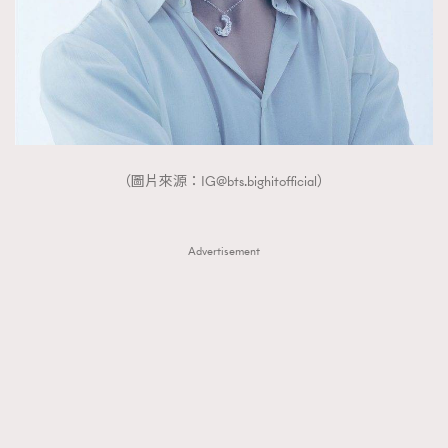
（圖片來源：
IG@bts.bighitofficial
）
Advertisement