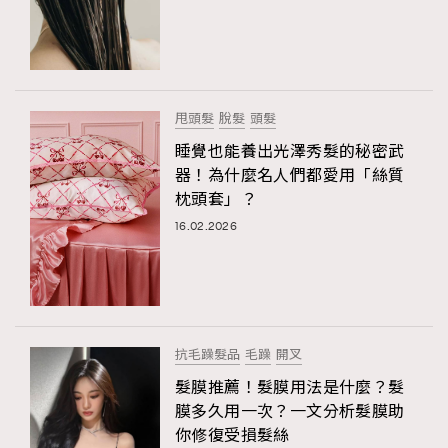
甩頭髮
脫髮
頭髮
睡覺也能養出光澤秀髮的秘密武
器！為什麼名人們都愛用「絲質
枕頭套」？
16.02.2026
抗毛躁髮品
毛躁
開叉
髮膜推薦！髮膜用法是什麼？髮
膜多久用一次？一文分析髮膜助
你修復受損髮絲