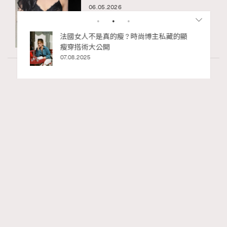
06.05.2026
私藏的顯
別再用酒精消毒皮革！6個清潔手袋小技
巧，讓你更愛惜你的手袋
02.06.2025
Wellness
24.02k views
尖沙咀美食2026｜打卡必去特色餐廳、海景
RECOMMENDED
餐廳、高級中菜
Ankie Pang
9 hours ago
FigaroLifestyle
Series:
尖沙咀
美食
餐廳
Tags: