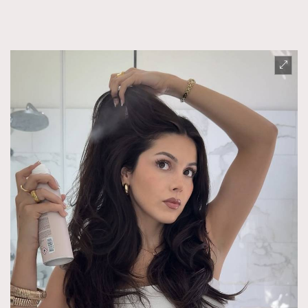
FigaroFrancais
41
FigaroGadget
1
FigaroHealth
647
FigaroHub
128
FigaroIcon
68
法國五月French May專訪四位香港文藝代表
FigaroInsight
156
FigaroIssue
271
FigaroJewellery
86
FigaroLifestyle
230
FigaroLove
89
FigaroMasterclass
20
FigaroMusic
90
FigaroStyle
89
#FigaroIssue 容祖兒封面專訪｜追逐歌手夢
FigaroSubculture
14