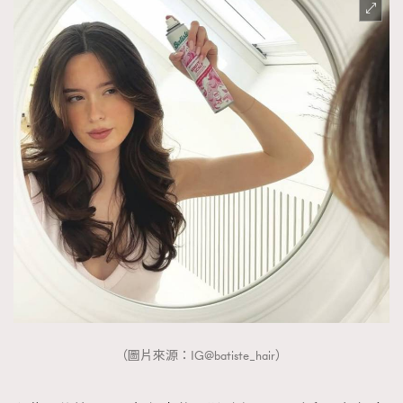
TRENDING
AFrenchMind
DressLikeAParisienne
EmpowerF
FashionWeek
FigaroAesthetic
（圖片來源：IG@batiste_hair）