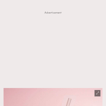
時裝心理學
2
當巨蟹座遇上處女座 Tyson Yoshi x 林家謙
煲劇日常
334
Advertisement
玩物壯志
1
本人已詳閱並同意遵守本文列明條款及細則。 請瀏覽
(
nmg.com.hk/privacy
) 閱讀本公司的私隱政策聲明。
本人願意接收新傳媒集團的最新消息及其他宣傳資訊，本人同意
新傳媒集團使用本人的個人資料於任何推廣用途。