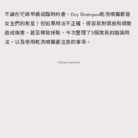
TRENDING
不論在忙碌早晨或臨時約會，Dry Shampoo乾洗噴霧都是
#FigaroExhibition 群星力撐MF X Leung Mo《See
AFrenchMind
3
女生們的救星！但如果用法不正確，很容易對頭皮和頭髮
You In My Dream》展覽
DressLikeAParisienne
1
造成傷害，甚至導致掉髮，今次整理了5個常見的錯誤用
EmpowerF
103
法，以及使用乾洗噴霧要注意的事項。
FashionWeek
191
FigaroAesthetic
308
Advertisement
FigaroAstrology
415
FigaroBeauty
424
FigaroBeautyRitual
7
FigaroCeleb
547
#FigaroExhibition Wyman 揭曉 Figaro Exhibition
FigaroCinéma
281
第二站！
FigaroDigitalCover
17
FigaroExhibition
12
FigaroExpert
1