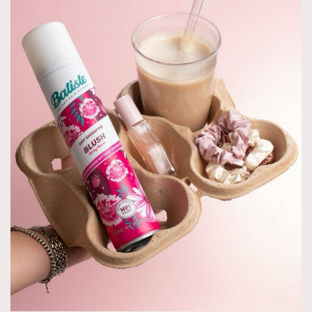
About us
Collaboration Opportunity
Disclaimer
Privacy
New Media Group
|
Madame Figaro editions:
France
|
Greece
|
Japan
|
Portugal
|
Spain