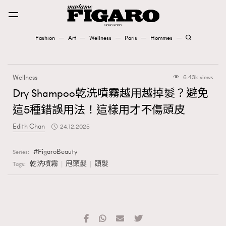
Fashion
Art
Wellness
Paris
Hommes
Fashion
Wellness
6.43k views
Art
Dry Shampoo乾洗噴霧越用越掉髮？避免
這5種錯誤用法！這樣用才不傷頭皮
Wellness
Edith Chan
24.12.2025
Karena Lam is On Our Cover
FigaroBeauty
Series:
Paris
乾洗噴霧
甩頭髮
頭髮
Tags:
Hommes