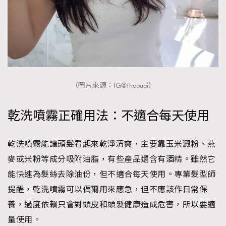
FigaroTalk
48
FigaroWatch
83
Grooming&Fitness
38
HommesFashion
2
HommeStyle
132
NoBagNoLife
349
（圖片來源：IG@theouai）
People
53
#FigaroIssue 專訪陳漢娜Hanna與Takuro｜模特
TheFrenchWay
乾洗噴霧正確用法：不適合每天使用
145
情侶談愛情
VAxChowSangSang
4
WatchesWonder&Beyond
乾洗噴霧能讓頭髮看起來乾淨清爽，主要靠玉米澱粉、燕
21
麥或米粉等成分吸附油脂，有些產品還含有酒精。雖然它
WatchesWonder&Beyond
1
能快速為髮絲去除油份，但不適合每天使用。專業髮型師
向ChanelN°5致敬
1
提醒，乾洗噴霧可以偶爾用來應急，但不應該作日常保
大時代小事情
42
養，過度依賴只會對頭皮和頭髮健康造成危害，所以要適
時尚熱話
537
量使用。
時尚配飾
297